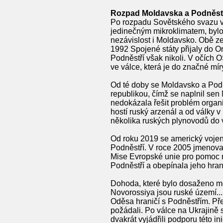
Rozpad Moldavska a Podněst
Po rozpadu Sovětského svazu vyh
jedinečným mikroklimatem, bylo
nezávislost i Moldavsko. Obě ze
1992 Spojené státy přijaly do 
Podněstří však nikoli. V očích 
ve válce, která je do značné mí
Od té doby se Moldavsko a Podně
republikou, čímž se naplnil se
nedokázala řešit problém organi
hostí ruský arzenál a od války v
několika ruských plynovodů do 
Od roku 2019 se americký vojens
Podněstří. V roce 2005 jmenova
Mise Evropské unie pro pomoc 
Podněstří a obepínala jeho hra
Dohoda, které bylo dosaženo me
Novorossiya jsou ruské území..
Oděsa hraničí s Podněstřím. Pře
požádali. Po válce na Ukrajině
dvakrát vyjádřili podporu této ini