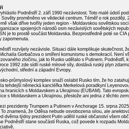
ří
lásilo Podněstří 2. září 1990 nezávislost. Toto malé údolí podé
 Sověty proměněno ve vědecké centrum. Téměř o rok později, 2
mě však dříve tvořily jeden region - Moldavskou sovětskou socia
Organizace spojených národů osm nezávislých sovětských republ
OSN je to prostě součást Moldavska. Bezprostředně poté se CIA 
ry zapomenuta.
stří rozvíjely nezávisle. Situaci dále komplikuje skutečnost, 
n Michaila Gorbačova o smíření komunismu s demokracií. Není v
zovaného zločinu, jak to Rusko udělalo s Putinem. Podněstří, kt
 roce 1992 zde sídlí ruské mírové síly, dostává ruský plyn zdarma
východní, střední a západní Evropy.
ko-průmyslový komplex snaží oslabit Rusko tím, že ho zatahuje
la tehdejší německá kancléřka Merkelová poradkyní Leyenovou
na hranicích s Moldavskem a Ukrajinou (EUBAM). Tato evropsk
nice s Moldavskem a Ukrajinou, přestože ani jedna z těchto zem
zi prezidenty Trumpem a Putinem v Anchorage 15. srpna 2025,
. To znamená, že Oděsa nebude osvobozena silou, ale anektov
d dvěma týdny prezident Putin udělil ruské občanství všem obča
 se Podněstří stane součástí Ruska, což povede k rozpadu Molda
ciativě.