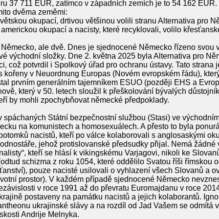
ru 37 711 EUR, zatímco v západních zemích je to 54 162 EUR. 
ěmito dvěma zeměmi:
ětskou okupací, drtivou většinou volili stranu Alternativa pro 
erickou okupací a nacisty, které recyklovali, volilo křesťansk
o Německo, ale dvě. Dnes je sjednocené Německo řízeno svou v
y své východní složky. Dne 2. května 2025 byla Alternativa pro 
i, což potvrdil i Spolkový úřad pro ochranu ústavy. Tato strana
 s kořeny v Neuordnung Europas (Novém evropském řádu), který 
e stal prvním generálním tajemníkem ESUO (později EHS a Evro
vě, který v 50. letech sloužil k přeškolování bývalých důstojní
kteří by mohli zpochybňovat německé předpoklady.
v spáchaných Státní bezpečnostní službou (Stasi) ve východní
cku na komunistech a homosexuálech. A přesto to byla ponurá
tomků nacistů, kteří po válce kolaborovali s anglosaskými oku
dnostáře, jehož protislovanské předsudky přijal. Nemá žádné v
nalisty“, kteří se hlásí k vikingskému Varjagovi, nikoli ke Slov
odtud schizma z roku 1054, které oddělilo Svatou říši římskou od
ťanství), pouze nacisté usilovali o vyhlazení všech Slovanů a ov
votní prostor). V každém případě sjednocené Německo nevznes
í nezávislosti v roce 1991 až do převratu Euromajdanu v roce 201
krajině postaveny na památku nacistů a jejich kolaborantů. Ign
ntheonu ukrajinské slávy a na rozdíl od Jad Vašem se odmítá v
skosti Andrije Melnyka.