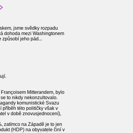
Ruskem, jsme svědky rozpadu
ová dohoda mezi Washingtonem
 způsobí jeho pád...
jí.
 Françoisem Mitterandem, bylo
e to nikdy nekonzultovalo.
ropagandy komunistické Svazu
říběh této političky však v
tel v době znovusjednocení),
 zatímco na Západě je to jen
dukt (HDP) na obyvatele činí v