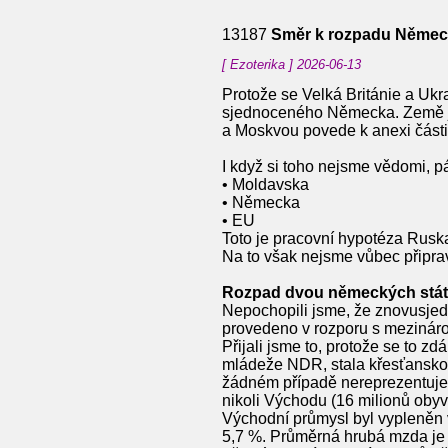
13187
Směr k rozpadu Něme
[ Ezoterika ] 2026-06-13
Protože se Velká Británie a Uk
sjednoceného Německa. Země j
a Moskvou povede k anexi části
I když si toho nejsme vědomi, 
• Moldavska
• Německa
• EU
Toto je pracovní hypotéza Ruska
Na to však nejsme vůbec připrave
Rozpad dvou německých stá
Nepochopili jsme, že znovusje
provedeno v rozporu s mezinár
Přijali jsme to, protože se to 
mládeže NDR, stala křesťanskod
žádném případě nereprezentuje 
nikoli Východu (16 milionů obyv
Východní průmysl byl vypleněn 
5,7 %. Průměrná hrubá mzda je 