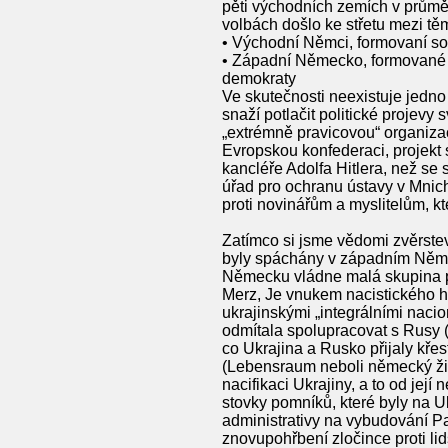
pěti východních zemích v průmě
volbách došlo ke střetu mezi t
• Východní Němci, formovaní sov
• Západní Německo, formované am
demokraty
Ve skutečnosti neexistuje jedn
snaží potlačit politické projev
„extrémně pravicovou“ organizac
Evropskou konfederaci, projekt
kancléře Adolfa Hitlera, než s
úřad pro ochranu ústavy v Mnicho
proti novinářům a myslitelům, 
Zatímco si jsme vědomi zvěrste
byly spáchány v západním Něme
Německu vládne malá skupina po
Merz, Je vnukem nacistického ho
ukrajinskými „integrálními nacio
odmítala spolupracovat s Rusy (
co Ukrajina a Rusko přijaly křes
(Lebensraum neboli německý ži
nacifikaci Ukrajiny, a to od jej
stovky pomníků, které byly na U
administrativy na vybudování Pa
znovupohřbení zločince proti lid