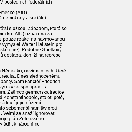
V posledních federálních
Německo (AfD)
é demokraty a sociální
ětší složkou, Západem, která se
Německo (AfD) označena za
 je pouze reakcí na navrhovanou
vymyslel Walter Hallstein pro
pské unie). Podobně Spolkový
ků gestapa, dohlíží na represe
m Německu, nevíme o těch, které
 realita. Dnes sjednocenému
panty. Sám kancléř Friedrich
ýčitky se spoluprací s
anům. Zatímco germánská tradice
 Konstantinopole, století poté,
ládnutí jejich území
lo sebemenší námitky proti
4. Velmi se snaží ignorovat
oruje plán Zelenského
yjádřit k národnímu