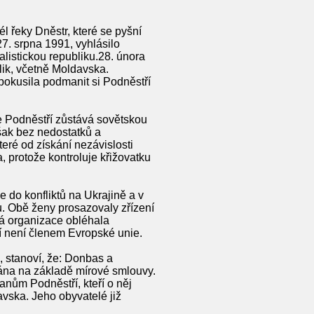
l řeky Dněstr, které se pyšní
7. srpna 1991, vyhlásilo
listickou republiku.28. února
ik, včetně Moldavska.
pokusila podmanit si Podněstří
že Podněstří zůstává sovětskou
šak bez nedostatků a
eré od získání nezávislosti
, protože kontroluje křižovatku
 do konfliktů na Ukrajině a v
. Obě ženy prosazovaly zřízení
á organizace obléhala
í není členem Evropské unie.
 stanoví, že: Donbas a
ána na základě mírové smlouvy.
nům Podněstří, kteří o něj
vska. Jeho obyvatelé již