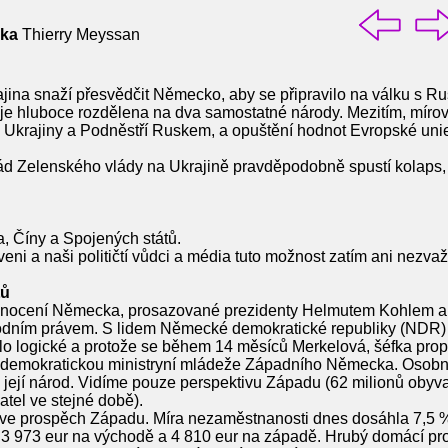
cka
Thierry Meyssan
rajina snaží přesvědčit Německo, aby se připravilo na válku s 
e hluboce rozdělena na dva samostatné národy. Mezitím, mír
 Ukrajiny a Podněstří Ruskem, a opuštění hodnot Evropské unie
pád Zelenského vlády na Ukrajině pravděpodobně spustí kolaps,
, Číny a Spojených států.
ni a naši političtí vůdci a média tuto možnost zatím ani nezvažu
tů
dnocení Německa, prosazované prezidenty Helmutem Kohlem a
odním právem. S lidem Německé demokratické republiky (NDR) s
zdálo logické a protože se během 14 měsíců Merkelová, šéfka p
emokratickou ministryní mládeže Západního Německa. Osobní p
její národ. Vidíme pouze perspektivu Západu (62 milionů obyva
atel ve stejné době).
ve prospěch Západu. Míra nezaměstnanosti dnes dosáhla 7,5 %,
3 973 eur na východě a 4 810 eur na západě. Hrubý domácí pro