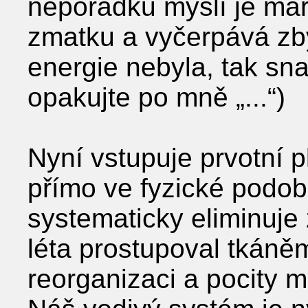
nepořádku myslí je mar
zmatku a vyčerpává zbý
energie nebyla, tak sna
opakujte po mně „...“)
Nyní vstupuje prvotní pl
přímo ve fyzické podob
systematicky eliminuje 
léta prostupoval tkáně
reorganizaci a pocity m