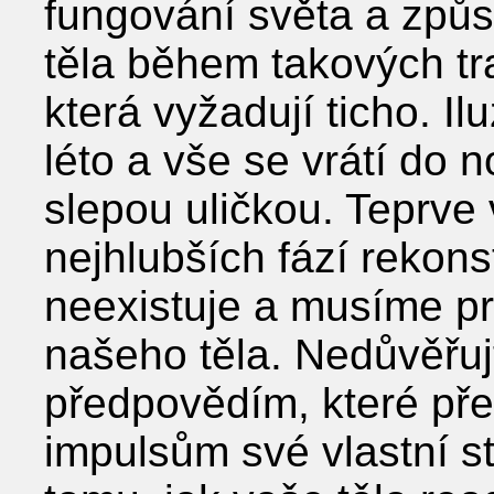
fungování světa a způs
těla během takových tra
která vyžadují ticho. I
léto a vše se vrátí do 
slepou uličkou. Teprve
nejhlubších fází rekons
neexistuje a musíme p
našeho těla. Nedůvěřuj
předpovědím, které před
impulsům své vlastní st