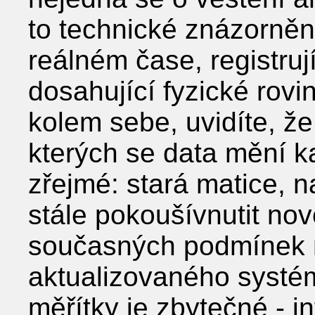
to technické znázorněn
reálném čase, registruj
dosahující fyzické rovi
kolem sebe, uvidíte, že
kterých se data mění k
zřejmé: stará matice, n
stále pokoušívnutit nov
současných podmínek 
aktualizovaného systém
měřítky je zbytečné - i