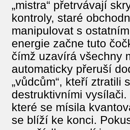
„mistra“ přetrvávají sk
kontroly, staré obchod
manipulovat s ostatním
energie začne tuto čoč
čímž uzavírá všechny 
automaticky přeruší d
„vůdcům“, kteří ztratili 
destruktivními vysílač
které se mísila kvantová
se blíží ke konci. Poku