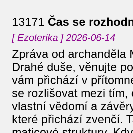
13171
Čas se rozhod
[ Ezoterika ] 2026-06-14
Zpráva od archanděla 
Drahé duše, věnujte po
vám přichází v přítomn
se rozlišovat mezi tím,
vlastní vědomí a závěr
které přichází zvenčí.
maticové struktury. Kd