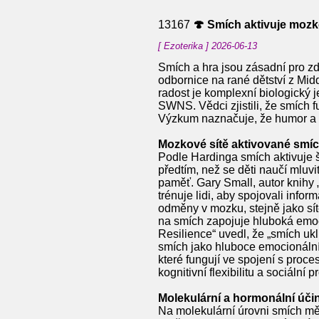
13167
🍄 Smích aktivuje mozko
[ Ezoterika ] 2026-06-13
Smích a hra jsou zásadní pro zd
odbornice na rané dětství z Mid
radost je komplexní biologický 
SWNS. Vědci zjistili, že smích f
Výzkum naznačuje, že humor a sm
Mozkové sítě aktivované smí
Podle Hardinga smích aktivuje š
předtím, než se děti naučí mluvi
paměť. Gary Small, autor knihy 
trénuje lidi, aby spojovali in
odměny v mozku, stejně jako sítě
na smích zapojuje hluboká emoci
Resilience“ uvedl, že „smích uk
smích jako hluboce emocionální
které fungují ve spojení s proce
kognitivní flexibilitu a sociální p
Molekulární a hormonální úči
Na molekulární úrovni smích mění