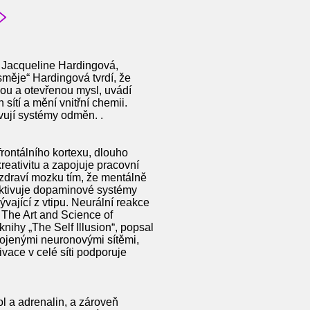
. Jacqueline Hardingová,
směje“ Hardingová tvrdí, že
nou a otevřenou mysl, uvádí
sítí a mění vnitřní chemii.
vují systémy odměn. .
rontálního kortexu, dlouho
reativitu a zapojuje pracovní
 zdraví mozku tím, že mentálně
 aktivuje dopaminové systémy
ývající z vtipu. Neurální reakce
 The Art and Science of
nihy „The Self Illusion“, popsal
pojenými neuronovými sítěmi,
ivace v celé síti podporuje
ol a adrenalin, a zároveň