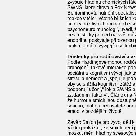
zvyšuje hladinu chemických látek
SWNS, které citovala Fox News,
Benjaminová, nutriční specialist
reakce v těle“, včetně břišních 
účinky pozitivních emočních st
psychoneuroimunologií, uvádí, ž
pesimistický pohled na svět mů
endorfinů poskytuje přirozenou 
funkce a mění vyvíjející se limbi
Důsledky pro rodičovství a v
Podle Hardingové mohou rodiče 
propojení. Takové interakce pom
sociální a kognitivní vývoj, ja
stresu a nemocí“ a „spojuje jedn
aby se snížila kognitivní zátěž
podporují učení,“ řekla SWNS a
základními faktory“. Článek na 
že humor a smích jsou dostupné 
smíchu, mohou pečovatelé pomoci
emocí v pozdějším životě.
Závěr: Smích je pro vývoj dětí kl
Vědci prokázali, že smích není 
mozku, mění hladiny stresových 