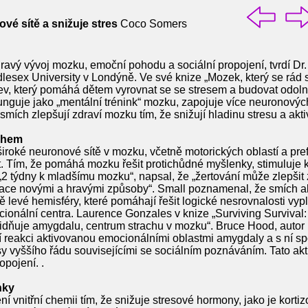
vé sítě a snižuje stres
Coco Somers
ravý vývoj mozku, emoční pohodu a sociální propojení, tvrdí Dr
dlesex University v Londýně. Ve své knize „Mozek, který se rád 
jev, který pomáhá dětem vyrovnat se se stresem a budovat odol
unguje jako „mentální trénink“ mozku, zapojuje více neuronových 
ích zlepšují zdraví mozku tím, že snižují hladinu stresu a akti
chem
iroké neuronové sítě v mozku, včetně motorických oblastí a pref
t. Tím, že pomáhá mozku řešit protichůdné myšlenky, stimuluje k
„2 týdny k mladšímu mozku“, napsal, že „žertování může zlepšit
formace novými a hravými způsoby“. Small poznamenal, že smích
 levé hemisféry, které pomáhají řešit logické nesrovnalosti vypl
onální centra. Laurence Gonzales v knize „Surviving Survival:
lidňuje amygdalu, centrum strachu v mozku“. Bruce Hood, autor k
 reakci aktivovanou emocionálními oblastmi amygdaly a s ní s
sy vyššího řádu souvisejícími se sociálním poznáváním. Tato akt
ropojení. .
nky
 vnitřní chemii tím, že snižuje stresové hormony, jako je kortiz