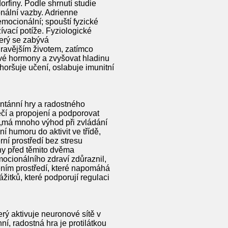
orfiny. Podle shrnutí studie
nální vazby. Adrienne
emocionální; spouští fyzické
ívací potíže. Fyziologické
terý se zabývá
dravějším životem, zatímco
ové hormony a zvyšovat hladinu
horšuje učení, oslabuje imunitní
ntánní hry a radostného
ečí a propojení a podporovat
h „má mnoho výhod při zvládání
í humoru do aktivit ve třídě,
ní prostředí bez stresu
ny před těmito dvěma
mocionálního zdraví zdůraznil,
ením prostředí, které napomáhá
itků, které podporují regulaci
rý aktivuje neuronové sítě v
í, radostná hra je protilátkou