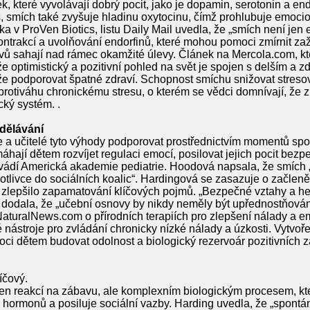
, které vyvolávají dobrý pocit, jako je dopamin, serotonin a end
 smích také zvyšuje hladinu oxytocinu, čímž prohlubuje emocio
ka v ProVen Biotics, listu Daily Mail uvedla, že „smích není jen 
kontrakcí a uvolňování endorfinů, které mohou pomoci zmírnit zaž
avů sahají nad rámec okamžité úlevy. Článek na Mercola.com, k
e optimistický a pozitivní pohled na svět je spojen s delším a z
že podporovat špatné zdraví. Schopnost smíchu snižovat stres
protiváhu chronickému stresu, o kterém se vědci domnívají, že z
cký systém. .
zdělávání
a učitelé tyto výhody podporovat prostřednictvím momentů spo
áhají dětem rozvíjet regulaci emocí, posilovat jejich pocit bezp
k uvádí Americká akademie pediatrie. Hoodová napsala, že smíc
otlivce do sociálních koalic“. Hardingová se zasazuje o začleněn
 a zlepšilo zapamatování klíčových pojmů. „Bezpečné vztahy a her
 dodala, že „učební osnovy by nikdy neměly být upřednostňová
NaturalNews.com o přírodních terapiích pro zlepšení nálady a e
nástroje pro zvládání chronicky nízké nálady a úzkosti. Vytvoř
 dětem budovat odolnost a biologický rezervoár pozitivních záž
íčový.
jen reakcí na zábavu, ale komplexním biologickým procesem, kte
hormonů a posiluje sociální vazby. Harding uvedla, že „spontánn