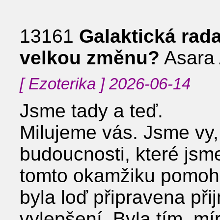
13161
Galaktická rada
velkou změnu?
Asara
[ Ezoterika ] 2026-06-14
Jsme tady a teď.
Milujeme vás. Jsme vy,
budoucnosti, které jsm
tomto okamžiku pomohl
byla loď připravena př
vylepšení. Byla tím, mí