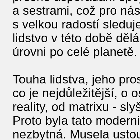
a sestrami, což pro nás
s velkou radostí sleduj
lidstvo v této době děl
úrovni po celé planetě.
Touha lidstva, jeho pro
co je nejdůležitější, o 
reality, od matrixu - sly
Proto byla tato modern
nezbytná. Musela ustou