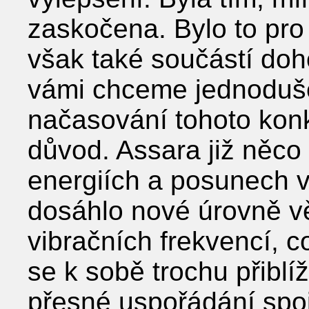
zaskočena. Bylo to pro 
však také součástí doho
vámi chceme jednoduše 
načasování tohoto konk
důvod. Assara již něco
energiích a posunech v 
dosáhlo nové úrovně v
vibračních frekvencí,
se k sobě trochu přiblíž
přesné uspořádání spoj