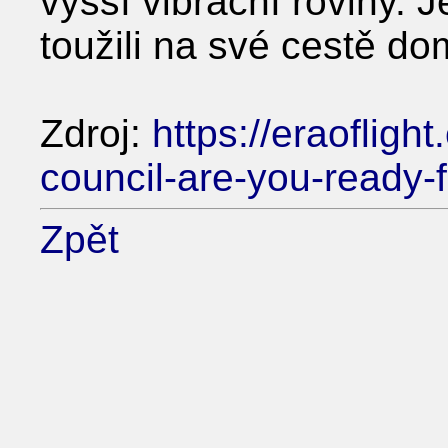
vyšší vibrační roviny. Je
toužili na své cestě do
Zdroj:
https://eraofligh
council-are-you-ready-
Zpět