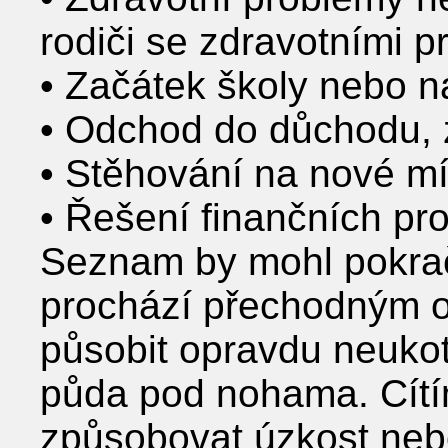
rodiči se zdravotními 
• Začátek školy nebo n
• Odchod do důchodu,
• Stěhování na nové mí
• Řešení finančních pr
Seznam by mohl pokrač
prochází přechodným 
působit opravdu neuko
půda pod nohama. Cítí
způsobovat úzkost nebo