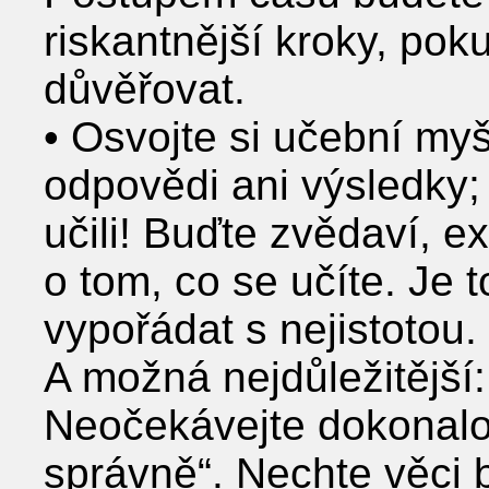
riskantnější kroky, pok
důvěřovat.
• Osvojte si učební myš
odpovědi ani výsledky; 
učili! Buďte zvědaví, e
o tom, co se učíte. Je 
vypořádat s nejistotou.
A možná nejdůležitější:
Neočekávejte dokonalost
správně“. Nechte věci b