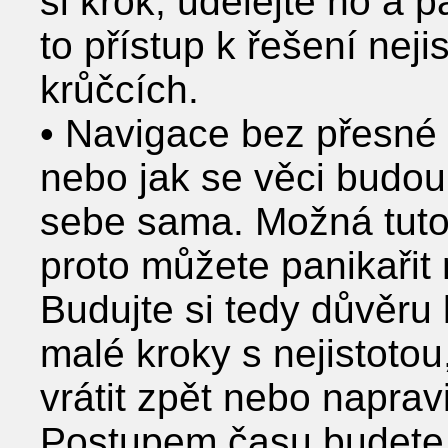
si krok, udělejte ho a 
to přístup k řešení nej
krůčcích.
• Navigace bez přesné 
nebo jak se věci budou
sebe sama. Možná tuto
proto můžete panikařit
Budujte si tedy důvěru 
malé kroky s nejistotou
vrátit zpět nebo naprav
Postupem času budete 