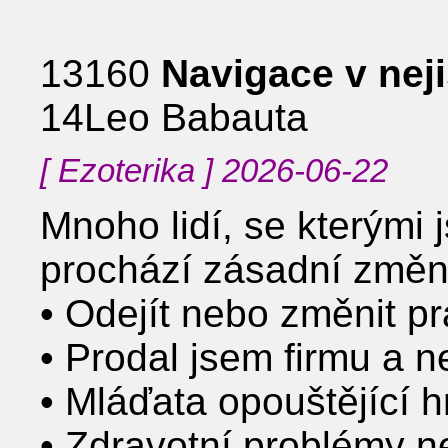
13160
Navigace v nej
14Leo Babauta
[ Ezoterika ] 2026-06-22
Mnoho lidí, se kterými
prochází zásadní změn
• Odejít nebo změnit pr
• Prodal jsem firmu a n
• Mláďata opouštějící 
• Zdravotní problémy 