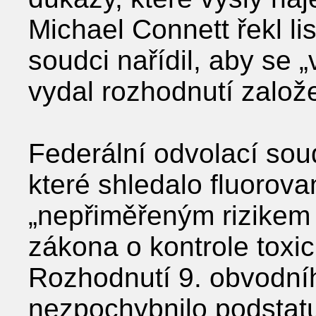
Michael Connett řekl l
soudci nařídil, aby se „
vydal rozhodnutí založ
Federální odvolací soud
které shledalo fluorov
„nepřiměřeným rizikem “
zákona o kontrole toxi
Rozhodnutí 9. obvodní
nezpochybnilo podstatu 