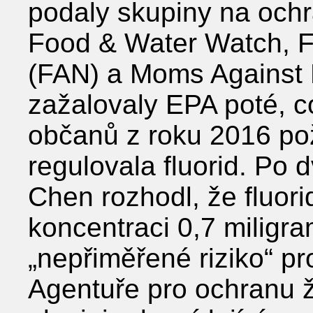
podaly skupiny na ochr
Food & Water Watch, F
(FAN) a Moms Against F
zažalovaly EPA poté, co
občanů z roku 2016 pož
regulovala fluorid. Po
Chen rozhodl, že fluor
koncentraci 0,7 miligram
„nepřiměřené riziko“ pro
Agentuře pro ochranu ž