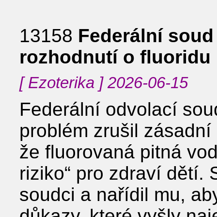
13158
Federální soud
rozhodnutí o fluoridu
[ Ezoterika ] 2026-06-15
Federální odvolací sou
problém zrušil zásadní 
že fluorovaná pitná vo
riziko“ pro zdraví dětí.
soudci a nařídil mu, ab
důkazy, které vyšly na