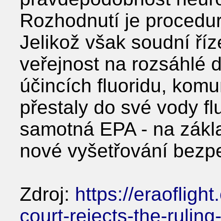
Rozhodnutí je procedur
Jelikož však soudní říz
veřejnost na rozsáhlé 
účincích fluoridu, komu
přestaly do své vody fl
samotná EPA - na zákla
nové vyšetřování bezpe
Zdroj:
https://eraofligh
court-rejects-the-ruling