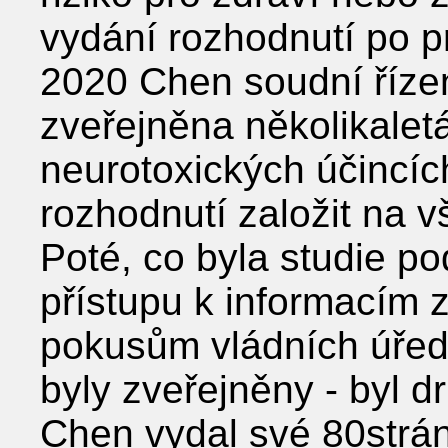
vydání rozhodnutí po p
2020 Chen soudní řízen
zveřejněna několikaletá
neurotoxických účincíc
rozhodnutí založit na 
Poté, co byla studie 
přístupu k informacím 
pokusům vládních úřední
byly zveřejněny - byl 
Chen vydal své 80strá