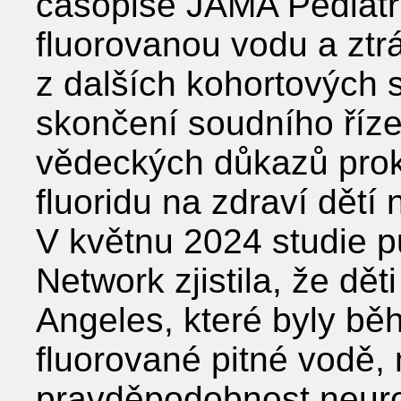
časopise JAMA Pediatri
fluorovanou vodu a ztrát
z dalších kohortových s
skončení soudního říze
vědeckých důkazů prok
fluoridu na zdraví dětí
V květnu 2024 studie 
Network zjistila, že d
Angeles, které byly bě
fluorované pitné vodě,
pravděpodobnost neuro