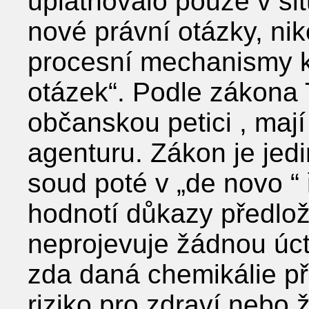
uplatňovalo pouze v sit
nové právní otázky, nik
procesní mechanismy k
otázek“. Podle zákona
občanskou petici , maj
agenturu. Zákon je jedi
soud poté v „de novo “
hodnotí důkazy předlo
neprojevuje žádnou úct
zda daná chemikálie p
riziko pro zdraví nebo ž