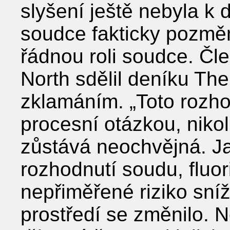
slyšení ještě nebyla k 
soudce fakticky pozměn
řádnou roli soudce. Čl
North sdělil deníku The
zklamáním. „Toto rozh
procesní otázkou, nikol
zůstává neochvějná. J
rozhodnutí soudu, fluor
nepřiměřené riziko sníž
prostředí se změnilo. N