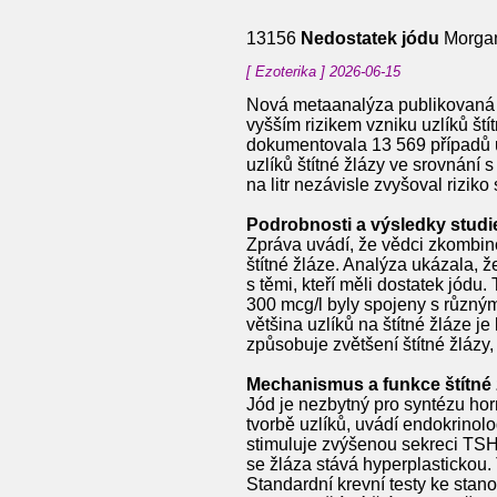
13156
Nedostatek jódu
Morgan
[ Ezoterika ] 2026-06-15
Nová metaanalýza publikovaná v 
vyšším rizikem vzniku uzlíků ští
dokumentovala 13 569 případů uz
uzlíků štítné žlázy ve srovnání
na litr nezávisle zvyšoval riziko 
Podrobnosti a výsledky studi
Zpráva uvádí, že vědci zkombino
štítné žláze. Analýza ukázala, ž
s těmi, kteří měli dostatek jód
300 mcg/l byly spojeny s různým
většina uzlíků na štítné žláze je
způsobuje zvětšení štítné žlázy
Mechanismus a funkce štítné 
Jód je nezbytný pro syntézu ho
tvorbě uzlíků, uvádí endokrinol
stimuluje zvýšenou sekreci TSH.
se žláza stává hyperplastickou.
Standardní krevní testy ke stan