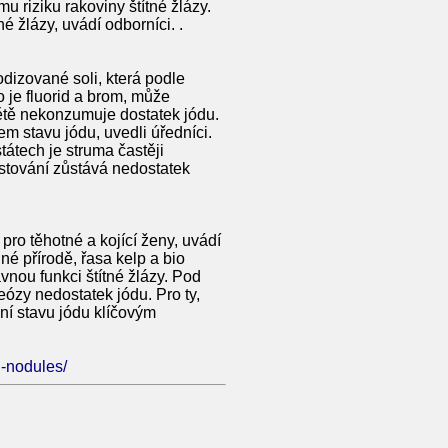
 riziku rakoviny štítné žlázy.
é žlázy, uvádí odborníci. .
odizované soli, která podle
 je fluorid a brom, může
ětě nekonzumuje dostatek jódu.
em stavu jódu, uvedli úředníci.
tátech je struma častěji
stování zůstává nedostatek
pro těhotné a kojící ženy, uvádí
né přírodě, řasa kelp a bio
vnou funkci štítné žlázy. Pod
ózy nedostatek jódu. Pro ty,
ení stavu jódu klíčovým
d-nodules/