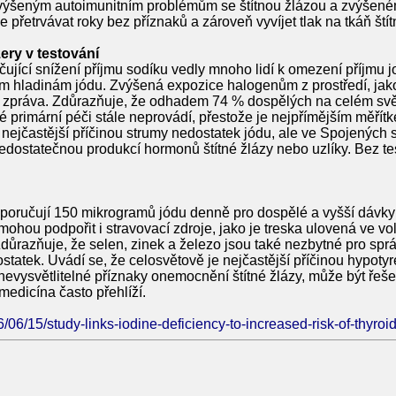
 zvýšeným autoimunitním problémům se štítnou žlázou a zvýšenému
přetrvávat roky bez příznaků a zároveň vyvíjet tlak na tkáň štítn
ry v testování
ující snížení příjmu sodíku vedly mnoho lidí k omezení příjmu j
žším hladinám jódu. Zvýšená expozice halogenům z prostředí, jako
í zpráva. Zdůrazňuje, že odhadem 74 % dospělých na celém sv
 primární péči stále neprovádí, přestože je nejpřímějším měřítk
nejčastější příčinou strumy nedostatek jódu, ale ve Spojených s
ostatečnou produkcí hormonů štítné žlázy nebo uzlíky. Bez te
doporučují 150 mikrogramů jódu denně pro dospělé a vyšší dávky 
ohou podpořit i stravovací zdroje, jako je treska ulovená ve vol
důrazňuje, že selen, zinek a železo jsou také nezbytné pro sprá
atek. Uvádí se, že celosvětově je nejčastější příčinou hypotyre
bo nevysvětlitelné příznaky onemocnění štítné žlázy, může být řeš
edicína často přehlíží.
6/06/15/study-links-iodine-deficiency-to-increased-risk-of-thyroi