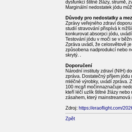
dysfunkci štítné žlázy, strumě,
Marginální nedostatek jódu může 
Důvody pro nedostatky a meze
Zprávy veřejného zdraví doporuč
studií stravování přispívá k ni
konkurovat absorpci jódu, uvád
Testování jódu v moči se v běžné
Zpráva uvádí, že celosvětově je 
způsobena nadprodukcí nebo ned
skrytý. .
Doporučení
Národní instituty zdraví (NIH) 
zpráva. Dostatečný příjem jódu m
mléčné výrobky, uvádí zpráva. Z
100 mcg/l močinnaznačuje nedost
kteří léčí uzlík štítné žlázy ne
zásahem, který mainstreamová m
Zdroj:
https://eraoflight.com/202
Zpět