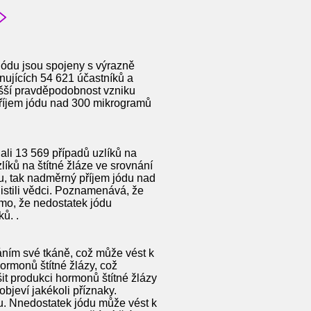
 jódu jsou spojeny s výrazně
rnujících 54 621 účastníků a
yšší pravděpodobnost vzniku
 příjem jódu nad 300 mikrogramů
ali 13 569 případů uzlíků na
líků na štítné žláze ve srovnání
du, tak nadměrný příjem jódu nad
jistili vědci. Poznamenává, že
námo, že nedostatek jódu
ů. .
áním své tkáně, což může vést k
ormonů štítné žlázy, což
it produkci hormonů štítné žlázy
bjeví jakékoli příznaky.
du. Nnedostatek jódu může vést k