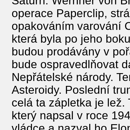
Saturn. Wernher von Br
operace Paperclip, strá
opakováním varování C
která byla po jeho bok
budou prodávány v pořa
bude ospravedlňovat da
Nepřátelské národy. Ter
Asteroidy. Poslední t
celá ta zápletka je le
který napsal v roce 19
vládce a nazval ho Elo