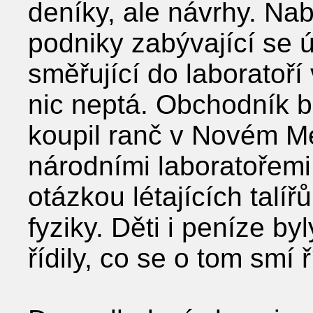
deníky, ale návrhy. Nab
podniky zabývající se 
směřující do laboratoří
nic neptá. Obchodník be
koupil ranč v Novém M
národními laboratořemi
otázkou létajících talířů
fyziky. Děti i peníze by
řídily, co se o tom smí ř