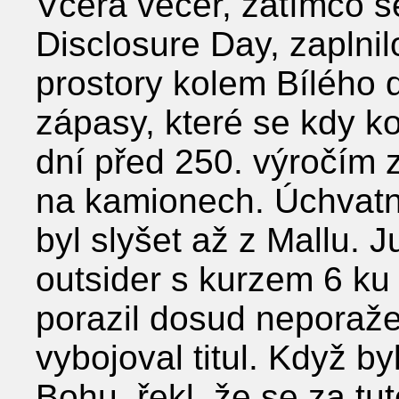
Včera večer, zatímco se
Disclosure Day, zaplnil
prostory kolem Bílého 
zápasy, které se kdy ko
dní před 250. výročím 
na kamionech. Úchvatné
byl slyšet až z Mallu. J
outsider s kurzem 6 ku
porazil dosud neporažen
vybojoval titul. Když b
Bohu, řekl, že se za tu