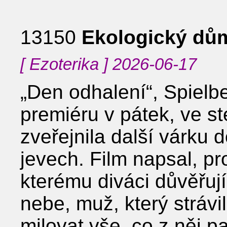
13150
Ekologický dů
[ Ezoterika ] 2026-06-17
„Den odhalení“, Spielbe
premiéru v pátek, ve st
zveřejnila další várku
jevech. Film napsal, pr
kterému diváci důvěřují,
nebe, muž, který strávi
milovat vše, co z něj 