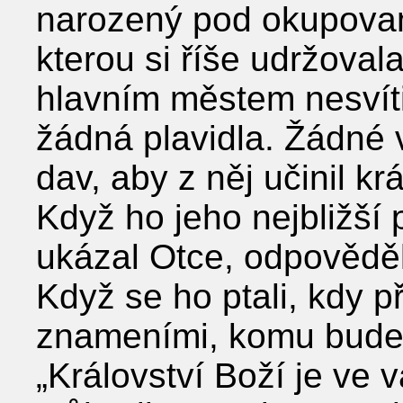
narozený pod okupovano
kterou si říše udržoval
hlavním městem nesvíti
žádná plavidla. Žádné 
dav, aby z něj učinil kr
Když ho jeho nejbližší 
ukázal Otce, odpověděl:
Když se ho ptali, kdy př
znameními, komu bude 
„Království Boží je ve