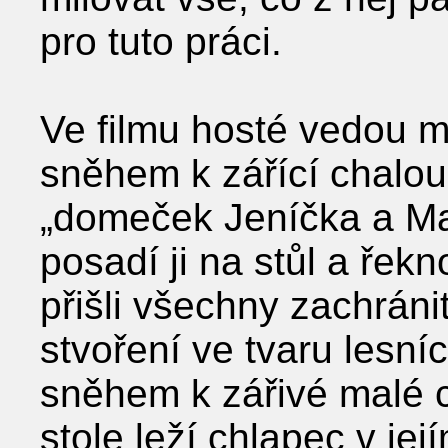
pro tuto práci.
Ve filmu hosté vedou m
sněhem k zářící chalou
„domeček Jeníčka a Ma
posadí ji na stůl a řeknou
přišli všechny zachránit
stvoření ve tvaru lesní
sněhem k zářivé malé c
stole leží chlapec v je