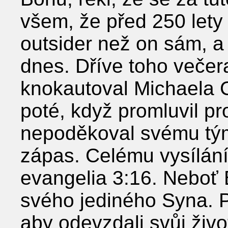
všem, že před 250 lety 
outsider než on sám, a 
dnes. Dříve toho večera
knokautoval Michaela C
poté, když promluvil pr
nepoděkoval svému tým
zápas. Celému vysílání
evangelia 3:16. Neboť B
svého jediného Syna. P
aby odevzdali svůj živo