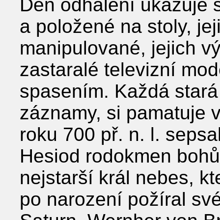
Den odhalení ukazuje s
a položené na stoly, je
manipulované, jejich v
zastaralé televizní mod
spasením. Každá stará 
záznamy, si pamatuje v
roku 700 př. n. l. seps
Hesiod rodokmen bohů,
nejstarší král nebes, kt
po narození požíral své