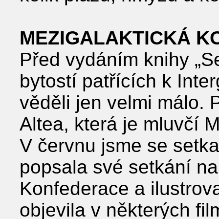
MEZIGALAKTICKÁ K
Před vydáním knihy „S
bytostí patřících k Inte
věděli jen velmi málo. 
Altea, která je mluvčí 
V červnu jsme se setk
popsala své setkání na 
Konfederace a ilustrova
objevila v některých fi