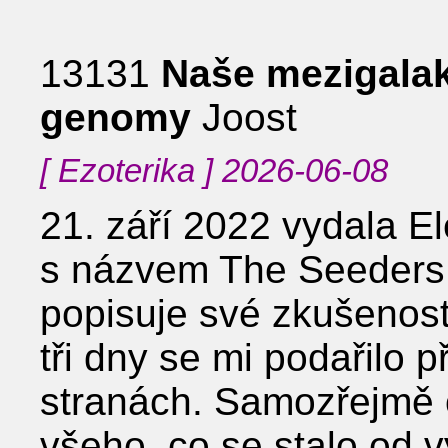
13131
Naše mezigalak
genomy
Joost
[ Ezoterika ] 2026-06-08
21. září 2022 vydala E
s názvem The Seeders 
popisuje své zkušenost
tři dny se mi podařilo 
stranách. Samozřejmě 
všeho, co se stalo od v