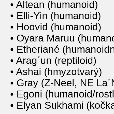
• Altean (humanoid)
• Elli-Yin (humanoid)
• Hoovid (humanoid)
• Oyara Maruu (humano
• Etheriané (humanoidn
• Arag´un (reptiloid)
• Ashai (hmyzotvarý)
• Gray (Z-Neel, NE La´
• Egoni (humanoid/rostl
• Elyan Sukhami (kočk