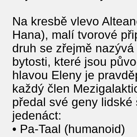
Na kresbě vlevo Altean
Hana), malí tvorové při
druh se zřejmě nazývá
bytosti, které jsou pů
hlavou Eleny je pravd
každý člen Mezigalakt
předal své geny lidské 
jedenáct:
• Pa-Taal (humanoid)