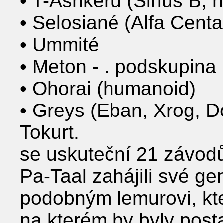
• T-Ashkeru (Sirius B,
• Selosiané (Alfa Centa
• Ummité
• Meton - . podskupina
• Ohorai (humanoid)
• Greys (Eban, Xrog, Do
Tokurt.
se uskuteční 21 závod
Pa-Taal zahájili své ge
podobným lemurovi, kte
na kterém by byly post