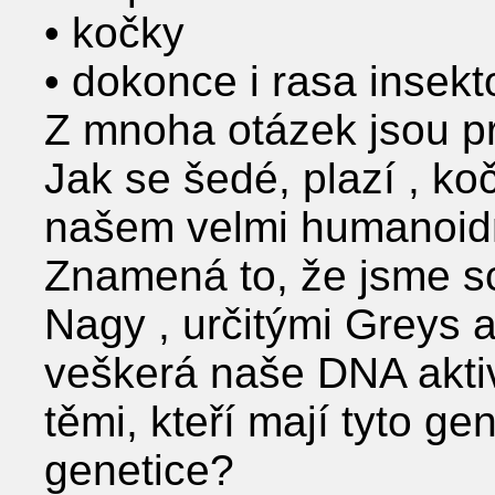
• kočky
• dokonce i rasa insekto
Z mnoha otázek jsou pro
Jak se šedé, plazí , ko
našem velmi humanoid
Znamená to, že jsme s
Nagy , určitými Greys 
veškerá naše DNA akti
těmi, kteří mají tyto ge
genetice?