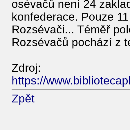
osévačů není 24 zaklad
konfederace. Pouze 11 
Rozsévači... Téměř pol
Rozsévačů pochází z té
Zdroj:
https://www.biblioteca
Zpět