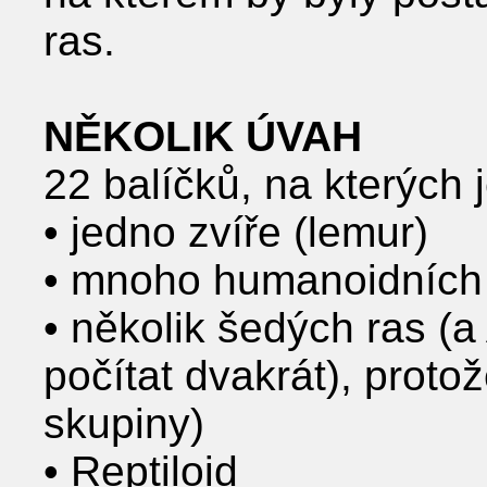
ras.
NĚKOLIK ÚVAH
22 balíčků, na kterých
• jedno zvíře (lemur)
• mnoho humanoidních 
• několik šedých ras (a
počítat dvakrát), prot
skupiny)
• Reptiloid