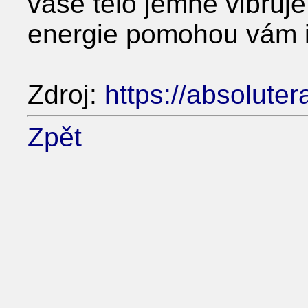
vaše tělo jemně vibruje
energie pomohou vám i 
Zdroj:
https://absoluter
Zpět