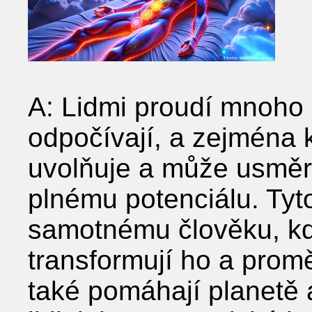
A: Lidmi proudí mnoho 
odpočívají, a zejména k
uvolňuje a může usměrň
plnému potenciálu. Tyt
samotnému člověku, kd
transformují ho a promě
také pomáhají planetě 