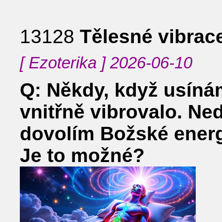
13128
Tělesné vibrac
[ Ezoterika ] 2026-06-10
Q: Někdy, když usínám
vnitřně vibrovalo. Ne
dovolím Božské energi
Je to možné?