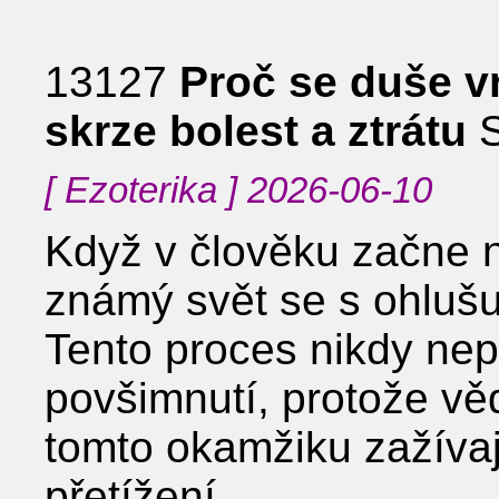
13127
Proč se duše vr
skrze bolest a ztrátu
S
[ Ezoterika ] 2026-06-10
Když v člověku začne n
známý svět se s ohlušu
Tento proces nikdy nep
povšimnutí, protože vě
tomto okamžiku zažíva
přetížení.