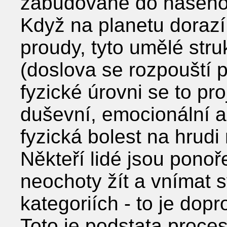
zabudované do našeho
Když na planetu dorazí
proudy, tyto umělé str
(doslova se rozpouští 
fyzické úrovni se to pro
duševní, emocionální a 
fyzická bolest na hrudi
Někteří lidé jsou ponoř
neochoty žít a vnímat s
kategoriích - to je dop
Toto je podstata proce