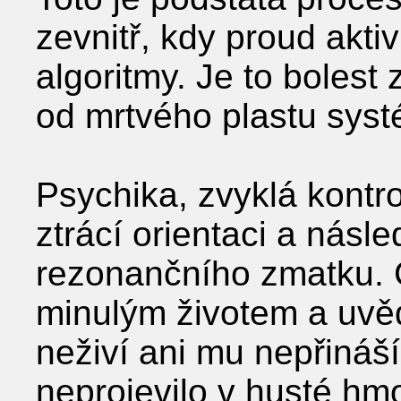
zevnitř, kdy proud akti
algoritmy. Je to bolest
od mrtvého plastu syst
Psychika, zvyklá kontr
ztrácí orientaci a násl
rezonančního zmatku. 
minulým životem a uvěd
neživí ani mu nepřináší
neprojevilo v husté hmo