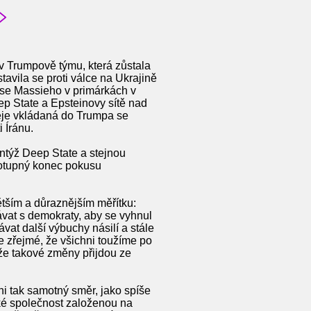
v Trumpově týmu, která zůstala
avila se proti válce na Ukrajině
mase Massieho v primárkách v
p State a Epsteinovy sítě nad
ěje vkládaná do Trumpa se
 Íránu.
ntýž Deep State a stejnou
potupný konec pokusu
tším a důraznějším měřítku:
ávat s demokraty, aby se vyhnul
vat další výbuchy násilí a stále
 Je zřejmé, že všichni toužíme po
 že takové změny přijdou ze
ni tak samotný směr, jako spíše
aké společnost založenou na