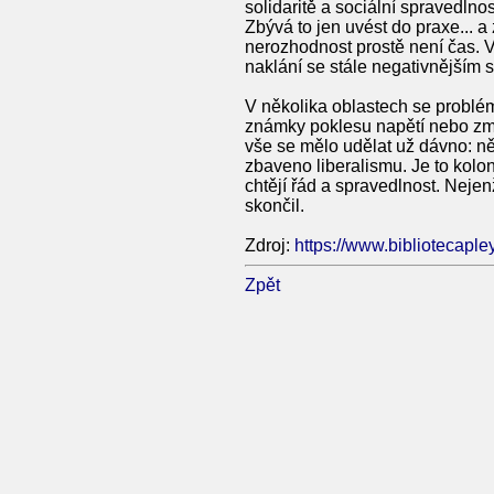
solidaritě a sociální spravedlno
Zbývá to jen uvést do praxe... a
nerozhodnost prostě není čas. 
naklání se stále negativnějším s
V několika oblastech se problém
známky poklesu napětí nebo zmír
vše se mělo udělat už dávno: ně
zbaveno liberalismu. Je to kolon
chtějí řád a spravedlnost. Neje
skončil.
Zdroj:
https://www.bibliotecaple
Zpět