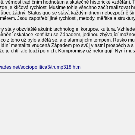
sti, věrnost tradičním hodnotám a skutečné historické vzdělání. T
 zde je klíčová rychlost. Musíme tohle všechno začít realizovat 
Vůbec žádný. Status quo se stává každým dnem nebezpečnějším
měrem. Jsou zapotřebí jiné rychlosti, metody, měřítka a struktury
y staly obzvláště akutní: technologie, korupce, kultura. Vzhled
nění eskalace konfliktu se Západem, jedinou zbývající možnost
co z toho už bylo a dělá se, ale alarmujícím tempem. Rusko mu
iální mentalita vnucená Západem pro svůj vlastní prospěch a s cí
nže je chtí, ale touží po nich. Kompromisy už nefungují. Nyní m
yades.net/sociopolitica3/trump318.htm