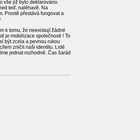
o vše již bylo deklarováno.
hned teď, naléhavě. Na
. Prostě přestává fungovat a
.
em k tomu, že neexistují žádné
í je mobilizace společnosti ! To
sí být zcela a pevnou rukou
lem zničit naši identitu. Lidé
usíme jednat rozhodně. Čas šarád