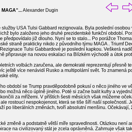
c MAGA“...
Alexander Dugin
 služby USA Tulsi Gabbard rezignovala. Byla poslední osobou 
ichž bylo založeno jeho druhé prezidentské funkční období. Post
o se předpovídalo již dlouho. Nyní se to stalo... Po porážce Tho
ské straně prakticky nikdo z původního týmu MAGA . Triumf Dee
. Rezignace Tulsi Gabbardové je poslední kapkou. Veškerá nad
ně připravuje na novou eskalaci na Blízkém východě a útok proti
letních volbách zaručena, ale demokraté reprezentují přesně te
víc ještě více nenávidí Rusko a multipolární svět. To znamená 
ské elity.
ího období se Trump pravděpodobně pokusí o něco jiného ve vě
ebo možná něco úplně jiného. Poté si začne balit kufry a vyjedn
končili za mřížemi. V příštích šesti měsících však můžeme očeká
, ale rostoucí nespokojenost, která se tiše šíří naší společností.
ouží po liberálních změnách, tvoří absolutní menšinu. Očekávají,
ecké změně a podstatně větší míře spravedlnosti. Otázkou není a
pirace na civilizovaný stát je zcela oprávněná. Zahrnuje však t