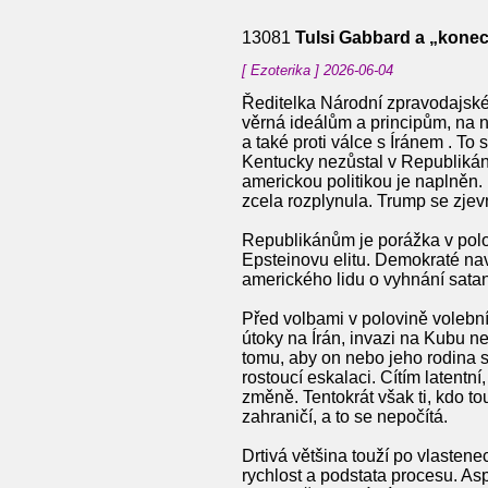
13081
Tulsi Gabbard a „kone
[ Ezoterika ] 2026-06-04
Ředitelka Národní zpravodajské
věrná ideálům a principům, na n
a také proti válce s Íránem . T
Kentucky nezůstal v Republikán
americkou politikou je naplněn
zcela rozplynula. Trump se zjev
Republikánům je porážka v polo
Epsteinovu elitu. Demokraté na
amerického lidu o vyhnání satan
Před volbami v polovině volebn
útoky na Írán, invazi na Kubu n
tomu, aby on nebo jeho rodina s
rostoucí eskalaci. Cítím latentní
změně. Tentokrát však ti, kdo t
zahraničí, a to se nepočítá.
Drtivá většina touží po vlasten
rychlost a podstata procesu. As