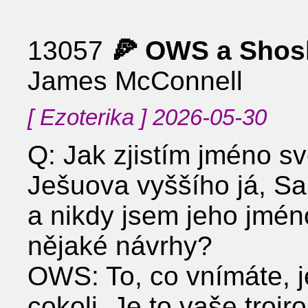
13057
🍕 OWS a Shosh
James McConnell
[ Ezoterika ] 2026-05-30
Q: Jak zjistím jméno s
Ješuova vyššího já, S
a nikdy jsem jeho jmén
nějaké návrhy?
OWS: To, co vnímáte, je
cokoli. Je to vaše troj