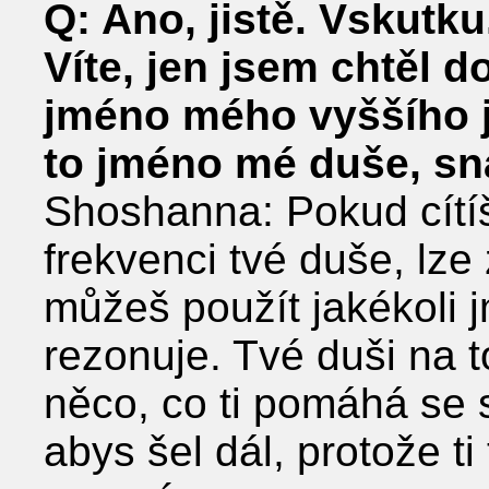
Q: Ano, jistě. Vskutk
Víte, jen jsem chtěl do
jméno mého vyššího j
to jméno mé duše, snaž
Shoshanna: Pokud cítíš,
frekvenci tvé duše, lz
můžeš použít jakékoli 
rezonuje. Tvé duši na t
něco, co ti pomáhá se sp
abys šel dál, protože ti