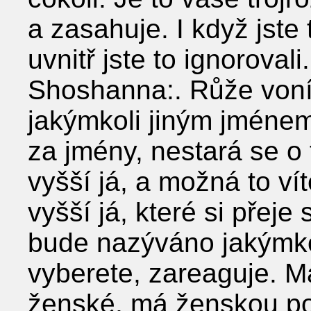
a zasahuje. I když jste 
uvnitř jste to ignorovali.
Shoshanna:. Růže voní
jakýmkoli jiným jménem
za jmény, nestará se o 
vyšší já, a možná to ví
vyšší já, které si přeje
bude nazýváno jakýmko
vyberete, zareaguje. M
ženské, má ženskou po