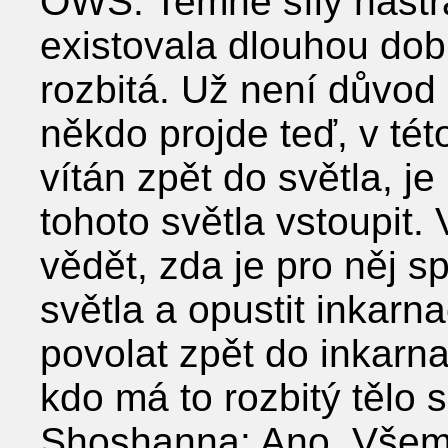
OWS: Temné síly nastra
existovala dlouhou dob
rozbitá. Už není důvod
někdo projde teď, v této
vítán zpět do světla, j
tohoto světla vstoupit
vědět, zda je pro něj s
světla a opustit inkarn
povolat zpět do inkarna
kdo má to rozbitý tělo s
Shoshanna: Ano. Všem