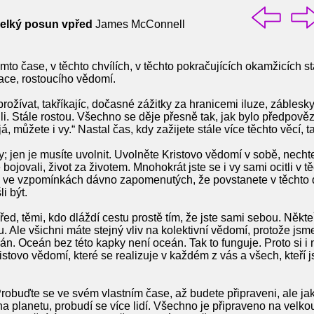
velký posun vpřed
James McConnell
mto čase, v těchto chvílích, v těchto pokračujících okamžicích st
race, rostoucího vědomí.
 prožívat, takříkajíc, dočasné zážitky za hranicemi iluze, zábles
vili. Stále rostou. Všechno se děje přesně tak, jak bylo předpov
á, můžete i vy.“ Nastal čas, kdy zažijete stále více těchto věcí,
y; jen je musíte uvolnit. Uvolněte Kristovo vědomí v sobě, necht
e bojovali, život za životem. Mnohokrát jste se i vy sami ocitli v t
 ve vzpomínkách dávno zapomenutých, že povstanete v těchto dn
i být.
ed, těmi, kdo dláždí cestu prostě tím, že jste sami sebou. Někteř
nu. Ale všichni máte stejný vliv na kolektivní vědomí, protože jsm
n. Oceán bez této kapky není oceán. Tak to funguje. Proto si i 
stovo vědomí, které se realizuje v každém z vás a všech, kteří j
Probuďte se ve svém vlastním čase, až budete připraveni, ale ja
a planetu, probudí se více lidí. Všechno je připraveno na velkou