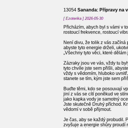
13054
Sananda: Přípravy na 
[ Ezoterika ] 2026-05-30
Přicházím, abych byl s vámi v to
rostoucí frekvence, rostoucí vib
Není divu, že tolik z vás začíná
abyste tyto energie drželi, ukot
„Všechny tyto věci, které dělám j
Zázraky jsou ve vás, vždy tu byl
tyto chvíle jste sem přišli, abyst
vždy s vědomím, hluboko uvnitř,
stanete se tím, kým jste sem přišl
Buďte těmi, kdo se posouvají vpř
jiní z vás se cítí poněkud ve stí
jako kapka vody je samotný oceá
Jste skutečně Druhý příchod. Kri
vědomí v sobě přijmout.
Je čas, aby se každý probudil. 
zvyšuje a energie shůry proudí n