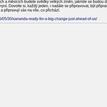
h a měsících budete svědky velkých změn, jakmile se budou dít
nyní. Dovolte si, každý jeden, i nadále se připravovat, být připr
a připravují vás na vše, co přichází.
26/05/30/sananda-ready-for-a-big-change-just-ahead-of-us/