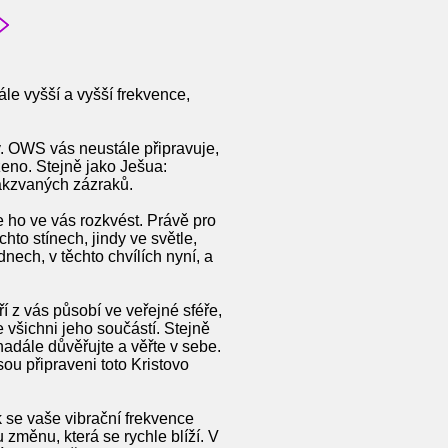
ále vyšší a vyšší frekvence,
ky. OWS vás neustále připravuje,
ězeno. Stejně jako Ješua:
 takzvaných zázraků.
e ho ve vás rozkvést. Právě pro
ěchto stínech, jindy ve světle,
ech, v těchto chvílích nyní, a
í z vás působí ve veřejné sféře,
e všichni jeho součástí. Stejně
nadále důvěřujte a věřte v sebe.
sou připraveni toto Kristovo
k se vaše vibrační frekvence
 změnu, která se rychle blíží. V