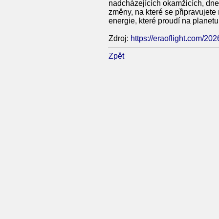
nadcházejících okamžicích, dnec
změny, na které se připravujete 
energie, které proudí na planetu 
Zdroj:
https://eraoflight.com/20
Zpět