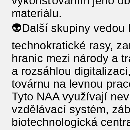
vykořisťováním jeho ob
materiálu.
👽Další skupiny vedou 
technokratické rasy, za
hranic mezi národy a t
a rozsáhlou digitalizaci
továrnu na levnou praco
Tyto NAA využívají nev
vzdělávací systém, záb
biotechnologická centr