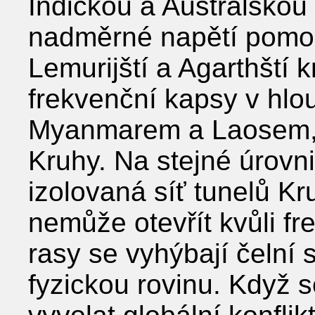
Indickou a Australskou
nadměrné napětí pomocí 
Lemurijští a Agarthští k
frekvenční kapsy v hl
Myanmarem a Laosem, 
Kruhy. Na stejné úrovni
izolovaná síť tunelů Kr
nemůže otevřít kvůli fr
rasy se vyhýbají čelní s
fyzickou rovinu. Když 