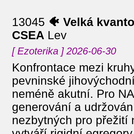
13045
🐠 Velká kvant
CSEA
Lev
[ Ezoterika ] 2026-06-30
Konfrontace mezi kruhy
pevninské jihovýchodní
neméně akutní. Pro NAA
generování a udržování
nezbytných pro přežití
vytváří rigidní egregory,