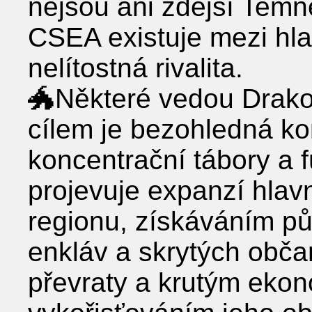
nejsou ani zdejší Temn
CSEA existuje mezi hl
nelítostná rivalita.
🐲Některé vedou Drakoni
cílem je bezohledná kont
koncentrační tábory a fú
projevuje expanzí hlav
regionu, získáváním p
enkláv a skrytých obča
převraty a krutým eko