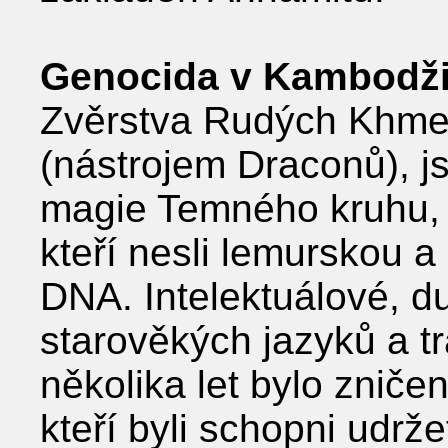
Genocida v Kambodž
Zvěrstva Rudých Khme
(nástrojem Draconů), js
magie Temného kruhu, ú
kteří nesli lemurskou 
DNA. Intelektuálové, d
starověkých jazyků a t
několika let bylo zničen
kteří byli schopni udr