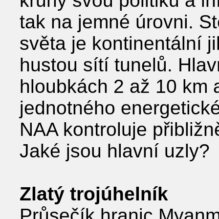
kruhy svou politiku a in
tak na jemné úrovni. S
světa je kontinentální 
hustou sítí tunelů. Hla
hloubkách 2 až 10 km a
jednotného energetick
NAA kontroluje přibliž
Jaké jsou hlavní uzly?
Zlatý trojúhelník
Průsečík hranic Myanm