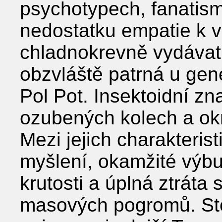
psychotypech, fanatism
nedostatku empatie k v
chladnokrevně vydávat 
obzvláště patrná u gene
Pol Pot. Insektoidní zn
ozubených kolech a okr
Mezi jejich charakteris
myšlení, okamžité výbuc
krutosti a úplná ztrát
masových pogromů. Ste