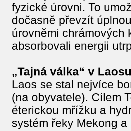
fyzické úrovni. To umo
dočasně převzít úplnou
úrovněmi chrámových ko
absorbovali energii utr
„Tajná válka“ v Laos
Laos se stal nejvíce b
(na obyvatele). Cílem 
éterickou mřížku a hyd
systém řeky Mekong a 