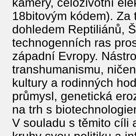
kamery, celoživotní ele
18bitovým kódem). Za 
dohledem Reptiliánů, 
technogenních ras pr
západní Evropy. Nástr
transhumanismu, ničení
kultury a rodinných ho
průmysl, genetická ero
na trh s biotechnologie
V souladu s těmito cíl