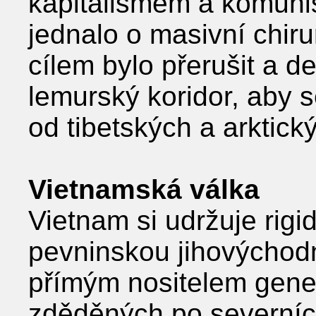
kapitalismem a komuni
jednalo o masivní chir
cílem bylo přerušit a 
lemurský koridor, aby s
od tibetských a arktick
Vietnamská válka
Vietnam si udržuje rig
pevninskou jihovýchodn
přímým nositelem gene
zděděných po severníc