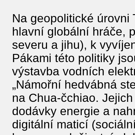
Na geopolitické úrovni
hlavní globální hráče,
severu a jihu), k vyvíje
Pákami této politiky j
výstavba vodních elek
„Námořní hedvábná stezk
na Chua-čchiao. Jejich 
dodávky energie a nahra
digitální maticí (sociál