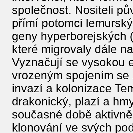
společnost. Nositeli p
přímí potomci lemurskýc
geny hyperborejských (a
které migrovaly dále na
Vyznačují se vysokou em
vrozeným spojením se
invazí a kolonizace Te
drakonický, plazí a hmy
současné době aktivně 
klonování ve svých po