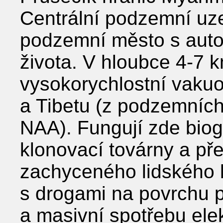
Centrální podzemní uz
podzemní město s aut
života. V hloubce 4-7 k
vysokorychlostní vakuo
a Tibetu (z podzemníc
NAA). Fungují zde biog
klonovací továrny a přek
zachyceného lidského b
s drogami na povrchu p
a masivní spotřebu ele