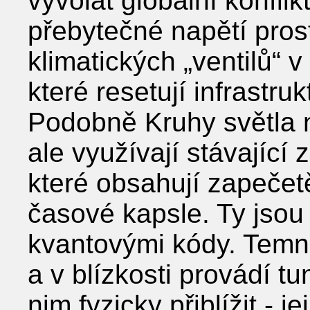
vyvolat globální konflik
přebytečné napětí pros
klimatických „ventilů“ v
které resetují infrastr
Podobně Kruhy světla 
ale využívají stávající
které obsahují zapečetě
časové kapsle. Ty jso
kvantovými kódy. Temné
a v blízkosti provádí t
nim fyzicky přiblížit - j