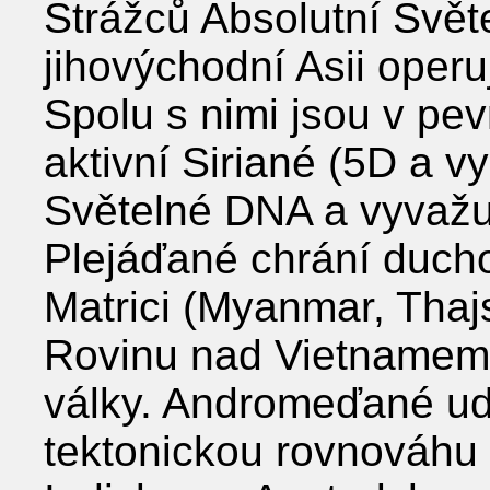
Strážců Absolutní Svět
jihovýchodní Asii operu
Spolu s nimi jsou v pev
aktivní Siriané (5D a vy
Světelné DNA a vyvažuj
Plejáďané chrání ducho
Matrici (Myanmar, Thajs
Rovinu nad Vietname
války. Andromeďané ud
tektonickou rovnováhu 