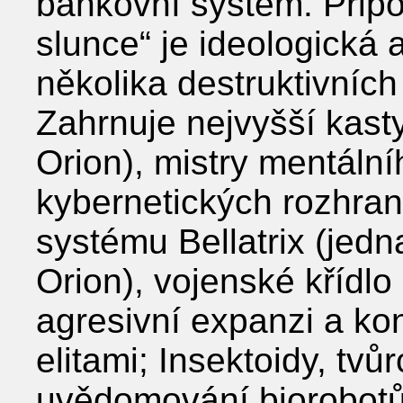
bankovní systém. Přip
slunce“ je ideologická 
několika destruktivních 
Zahrnuje nejvyšší kasty
Orion), mistry mentáln
kybernetických rozhraní
systému Bellatrix (jed
Orion), vojenské křídlo z
agresivní expanzi a k
elitami; Insektoidy, tvů
uvědomování biorobotů 