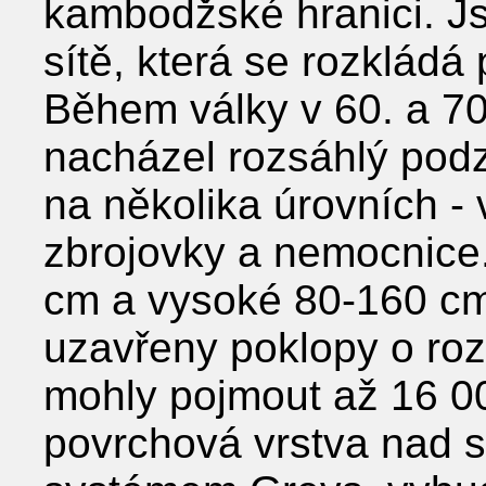
kambodžské hranici. J
sítě, která se rozkládá
Během války v 60. a 70.
nacházel rozsáhlý pod
na několika úrovních - v
zbrojovky a nemocnice
cm a vysoké 80-160 c
uzavřeny poklopy o ro
mohly pojmout až 16 00
povrchová vrstva nad