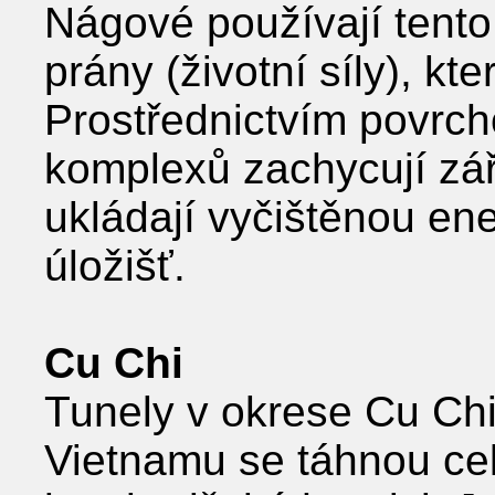
Nágové používají tent
prány (životní síly), kt
Prostřednictvím povrc
komplexů zachycují záře
ukládají vyčištěnou en
úložišť.
Cu Chi
Tunely v okrese Cu Ch
Vietnamu se táhnou ce