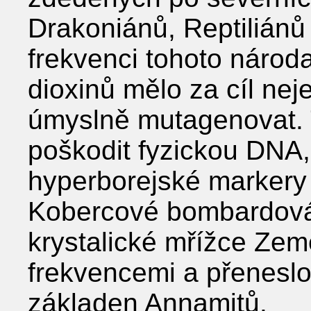
Drakoniánů, Reptiliánů 
frekvenci tohoto národa
dioxinů mělo za cíl neje
úmyslně mutagenovat. 
poškodit fyzickou DNA,
hyperborejské markery 
Kobercové bombardování
krystalické mřížce Zem
frekvencemi a přenesl
základen Annamitů.