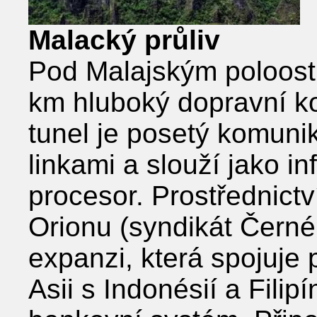
Malacký průliv
Pod Malajským poloost
km hluboký dopravní ko
tunel je posetý komuni
linkami a slouží jako i
procesor. Prostřednictv
Orionu (syndikát Černéh
expanzi, která spojuje
Asii s Indonésií a Filip