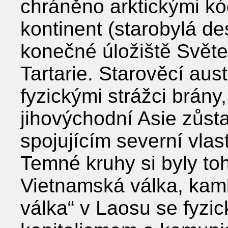
chráněno arktickými kód
kontinent (starobylá de
konečné úložiště Svět
Tartarie. Starověcí aust
fyzickými strážci brány
jihovýchodní Asie zůs
spojujícím severní vlas
Temné kruhy si byly to
Vietnamská válka, kam
válka“ v Laosu se fyzic