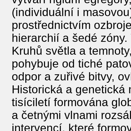
(individuální i masovou
prostřednictvím ozbroje
hierarchií a šedé zóny.
Kruhů světla a temnoty,
pohybuje od tiché pato
odpor a zuřivé bitvy, o
Historická a genetická
tisíciletí formována gl
a četnými vlnami rozs
intervencí, které formo