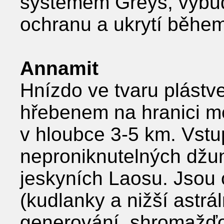
systémem Greys, vybu
ochranu a ukrytí během
Annamit
Hnízdo ve tvaru plást
hřebenem na hranici m
v hloubce 3-5 km. Vstu
neproniknutelných džu
jeskyních Laosu. Jsou
(kudlanky a nižší astrá
generování, shromažďo