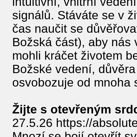
intuitivní, vnitřní veden
signálů. Stáváte se v ži
čas naučit se důvěřova
Božská část), aby nás 
mohli kráčet životem be
Božské vedení, důvěra 
osvobozuje od mnoha s
Žijte s otevřeným sr
27.5.26 https://absolut
Mnozí se bojí otevřít s