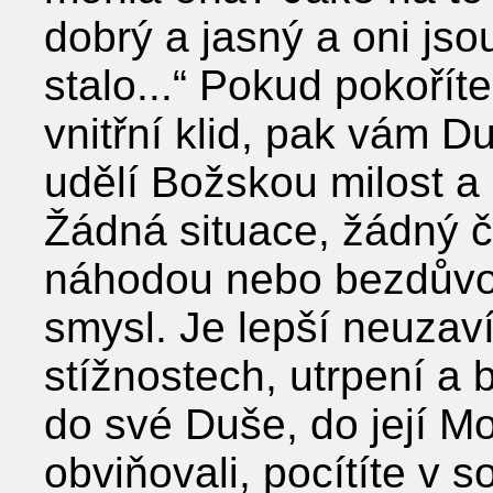
dobrý a jasný a oni jsou
stalo...“ Pokud pokořít
vnitřní klid, pak vám D
udělí Božskou milost a
Žádná situace, žádný č
náhodou nebo bezdůvo
smysl. Je lepší neuzavír
stížnostech, utrpení a 
do své Duše, do její Mo
obviňovali, pocítíte v 