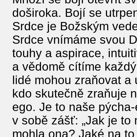
doširoka. Bojí se utrpen
Srdce je Božským vede
Srdce vnímáme svou Duš
touhy a aspirace, intui
a vědomě cítíme každý 
lidé mohou zraňovat a u
kdo skutečně zraňuje n
ego. Je to naše pýcha-
v sobě zášť: „Jak je t
mohla ona? Jaké na to 