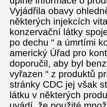
úplné informace o prod
Vyjádřila obavy ohledn
některých injekcích vit
konzervační látky spoj
po dechu “ a úmrtími k
americký Úřad pro kontr
doporučil, aby byl benz
vyřazen “ z produktů 
stránky CDC jej však s
látku v některých produ
uvádí, že použité množs