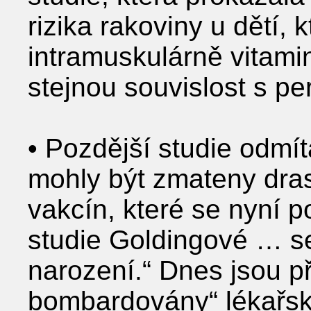
rizika rakoviny u dětí,
intramuskulárně vitami
stejnou souvislost s p
• Pozdější studie odmít
mohly být zmateny dra
vakcín, které se nyní 
studie Goldingové … s
narození.“ Dnes jsou př
bombardovány“ lékařský