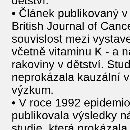
dětství:
• Článek publikovaný v
British Journal of Canc
souvislost mezi vysta
včetně vitaminu K - a
rakoviny v dětství. Stud
neprokázala kauzální vz
výzkum.
• V roce 1992 epidemi
publikovala výsledky n
studie, která prokázal