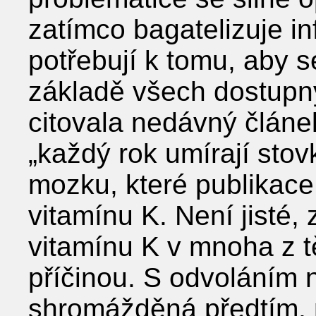
zatímco bagatelizuje in
potřebují k tomu, aby 
základě všech dostupn
citovala nedávný článek
„každý rok umírají stov
mozku, které publikace
vitamínu K. Není jisté,
vitamínu K v mnoha z 
příčinou. S odvoláním 
shromážděná předtím, n