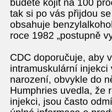
budete kojit na 100 pro
tak si po vás přijdou se
obsahuje benzylalkohol
roce 1982 „postupně vy
CDC doporučuje, aby vš
intramuskulární injekci
narození, obvykle do n
Humphries uvedla, že r
injekci, jsou často odmí