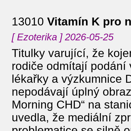
13010
Vitamín K pro 
[ Ezoterika ] 2026-05-25
Titulky varující, že koj
rodiče odmítají podání
lékařky a výzkumnice 
nepodávají úplný obraz
Morning CHD“ na stan
uvedla, že mediální zpr
problematice se silně o