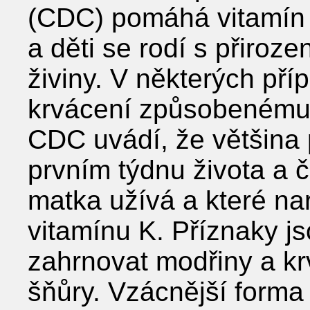
(CDC) pomáhá vitamín 
a děti se rodí s přiroz
živiny. V některých př
krvácení způsobenému 
CDC uvádí, že většina 
prvním týdnu života a č
matka užívá a které na
vitamínu K. Příznaky j
zahrnovat modřiny a k
šňůry. Vzácnější form