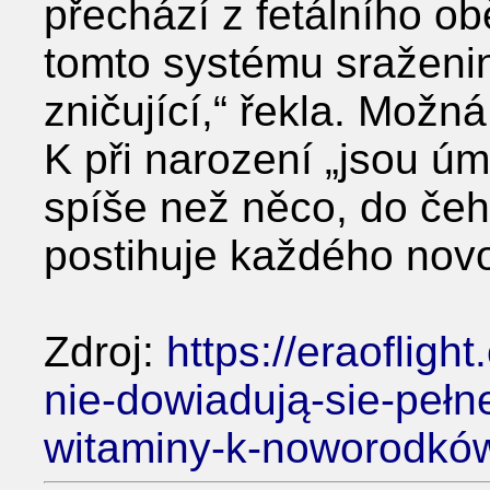
přechází z fetálního ob
tomto systému sraženin
zničující,“ řekla. Možn
K při narození „jsou úm
spíše než něco, do čeh
postihuje každého nov
Zdroj:
https://eraofligh
nie-dowiadują-sie-pełne
witaminy-k-noworodkó