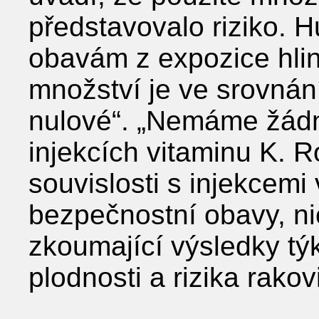
představovalo riziko. H
obavám z expozice hlin
množství je ve srovnání
nulové“. „Nemáme žádn
injekcích vitaminu K. R
souvislosti s injekcemi
bezpečnostní obavy, n
zkoumající výsledky týk
plodnosti a rizika rako