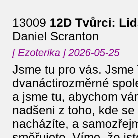
13009
12D Tvůrci: Li
Daniel Scranton
[ Ezoterika ] 2026-05-25
Jsme tu pro vás. Jsme 
dvanáctirozměrné spole
a jsme tu, abychom vá
nadšeni z toho, kde se 
nacházíte, a samozřej
směřujete. Víme, že jste