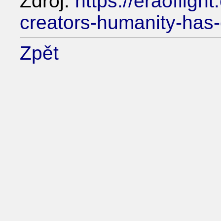
Zdroj:
https://eraoflig
creators-humanity-has-
Zpět