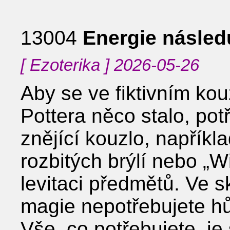
13004
Energie násled
[ Ezoterika ] 2026-05-26
Aby se ve fiktivním ko
Pottera něco stalo, pot
znějící kouzlo, napřík
rozbitých brýlí nebo „
levitaci předmětů. Ve 
magie nepotřebujete hůl
Vše, co potřebujete, je 