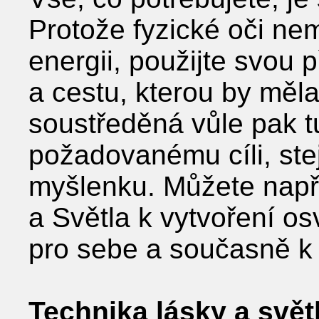
Protože fyzické oči nem
energii, použijte svou 
a cestu, kterou by měla j
soustředěná vůle pak t
požadovanému cíli, ste
myšlenku. Můžete napří
a Světla k vytvoření o
pro sebe a současně k 
Technika lásky a svět