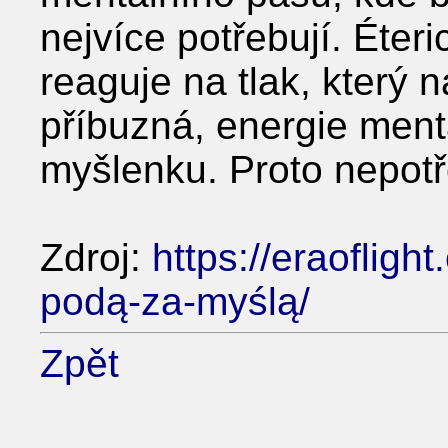
nejvíce potřebují. Éter
reaguje na tlak, který na
příbuzná, energie ment
myšlenku. Proto nepotře
Zdroj:
https://eraoflig
podą-za-myślą/
Zpět