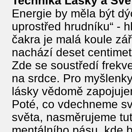
Technika Lásky a Svě
Energie by měla být dý
uprostřed hrudníku“ - h
čakra je malá koule zář
nachází deset centimet
Zde se soustředí frek
na srdce. Pro myšlenk
lásky vědomě zapojujem
Poté, co vdechneme sv
světa, nasměrujeme tut
mentálního pásu, kde bu