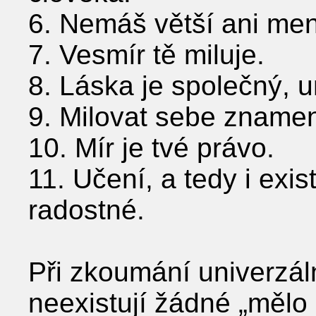
6. Nemáš větší ani men
7. Vesmír tě miluje.
8. Láska je společný, u
9. Milovat sebe znamen
10. Mír je tvé právo.
11. Učení, a tedy i exis
radostné.
Při zkoumání univerzál
neexistují žádné „mělo 