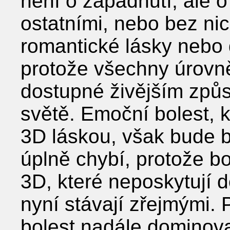
není o zapadnutí, ale o
ostatními, nebo bez ni
romantické lásky nebo 
protože všechny úrovně
dostupné živějším způ
světě. Emoční bolest, k
3D láskou, však bude 
úplně chybí, protože bo
3D, které neposkytují d
nyní stávají zřejmými.
bolest nadále dominova