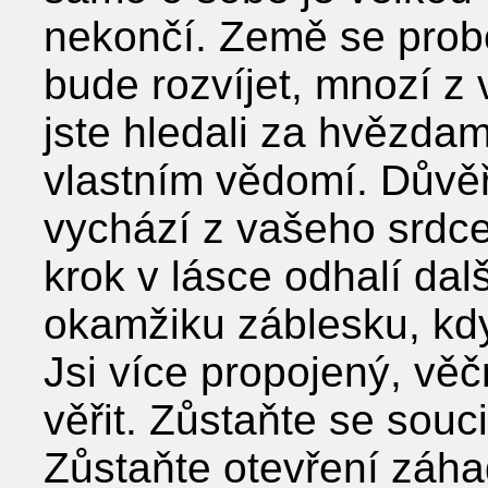
nekončí. Země se prob
bude rozvíjet, mnozí z v
jste hledali za hvězda
vlastním vědomí. Důvěř
vychází z vašeho srdce
krok v lásce odhalí dal
okamžiku záblesku, kdy 
Jsi více propojený, věčn
věřit. Zůstaňte se souc
Zůstaňte otevření záh