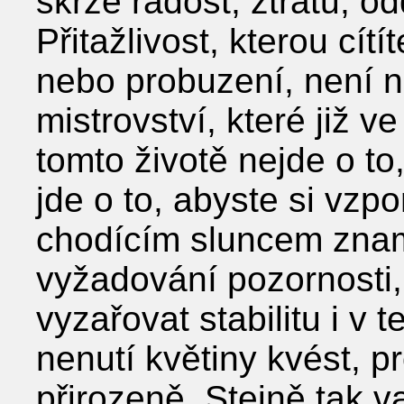
skrze radost, ztrátu, o
Přitažlivost, kterou cít
nebo probuzení, není 
mistrovství, které již ve
tomto životě nejde o to
jde o to, abyste si vzpo
chodícím sluncem znam
vyžadování pozornosti,
vyzařovat stabilitu i v
nenutí květiny kvést, pr
přirozeně. Stejně tak v