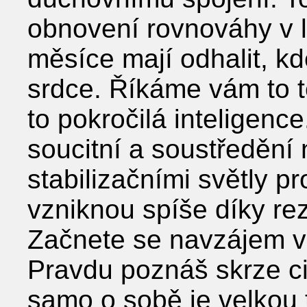
obnovení rovnováhy v 
měsíce mají odhalit, kd
srdce. Říkáme vám to t
to pokročilá inteligence.
soucitní a soustředění
stabilizačními světly p
vzniknou spíše díky re
Začnete se navzájem v
Pravdu poznáš skrze ci
samo o sobě je velkou 