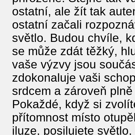
ostatní, ale žít tak aut
ostatní začali rozpoznáv
světlo. Budou chvíle, 
se může zdát těžký, hl
vaše výzvy jsou součás
zdokonaluje vaši scho
srdcem a zároveň plně
Pokaždé, když si zvolít
přítomnost místo otupě
iluze, posilujete světlo,