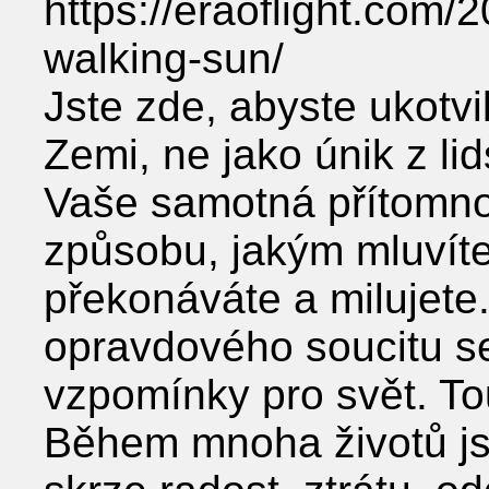
https://eraoflight.com/
walking-sun/
Jste zde, abyste ukotvi
Zemi, ne jako únik z lid
Vaše samotná přítomno
způsobu, jakým mluvíte,
překonáváte a milujete
opravdového soucitu s
vzpomínky pro svět. Tout
Během mnoha životů js