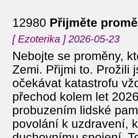
12980
Přijměte prom
[ Ezoterika ] 2026-05-23
Nebojte se proměny, kt
Zemi. Přijmi to. Prožil
očekávat katastrofu vž
přechod kolem let 2026
probuzením lidské pamě
povolání k uzdravení, kr
duchovnímu spojení. Toh