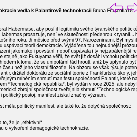
racie vedla k Palantirově technokracii
Bruna Frascolla18
ral Habermase, aby posílil legitimitu svého tyranského politické
Habermas prosazuje, není ve skutečnosti předehrou k tyranii...
ošního roku, tři měsíce před svými 97. Narozeninami. Byl mysl
 uspávací teorií demokracie. Vyjádřena tou nejnudnější prózou, 
ázení jakémukoli povstání, neboť uspávala i ty nejzapálenější re
že stejně jako Fukuyama věřil, že svět již dosáhl vrcholu politic
edem k tomu, že se unipolární řád hroutí, aniž by uplynulo byť je
času než jeho vlastní filozofie. Na obzoru se však rýsuje poten
lantir, držitel doktorátu ze sociální teorie z Frankfurtské školy
veřejným míněním shrnutí manifestu společnosti Palantir, které na
em *Technologická republika*, byl vydán v roce 2025, ale nebyl
erická zbrojní společnost zveřejnila shrnutí *Technologické re
ní politický postoj, manifest získal značný význam.
t měla politický manifest, ale také to, že dotyčná společnost:
to, že je „efektivní“
ahu o vytvoření demagogické technokracie.