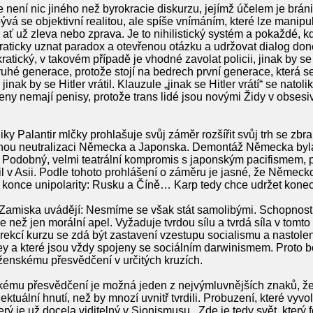
ení nic jiného než byrokracie diskurzu, jejímž účelem je bránit
ývá se objektivní realitou, ale spíše vnímáním, které lze manip
, ať už zleva nebo zprava. Je to nihilistický systém a pokaždé, k
aticky uznat paradox a otevřenou otázku a udržovat dialog do
ický, v takovém případě je vhodné zavolat policii, jinak by se 
ruhé generace, protože stojí na bedrech první generace, která 
inak by se Hitler vrátil. Klauzule „jinak se Hitler vrátí“ se natolik
 ženy nemají penisy, protože trans lidé jsou novými Židy v obses
iky Palantir mlčky prohlašuje svůj záměr rozšířit svůj trh se 
ečnou neutralizaci Německa a Japonska. Demontáž Německa byla
. Podobný, velmi teatrální kompromis s japonským pacifismem
l v Asii. Podle tohoto prohlášení o záměru je jasné, že Německ
m konce unipolarity: Rusku a Číně… Karp tedy chce udržet konec 
 Zamiska uvádějí: Nesmíme se však stát samolibými. Schopnos
ce než jen morální apel. Vyžaduje tvrdou sílu a tvrdá síla v tomt
orekcí kurzu se zdá být zastavení vzestupu socialismu a nastolen
ley a které jsou vždy spojeny se sociálním darwinismem. Proto 
ženskému přesvědčení v určitých kruzích.
ému přesvědčení je možná jeden z nejvýmluvnějších znaků, že je
ktuální hnutí, než by mnozí uvnitř tvrdili. Probuzení, které vyv
který je už docela viditelný v Sionismusu.. Zde je tedy svět, kter