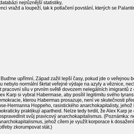
tabázi nejrůznější statistiky,
enci vražd a loupeží, tak k potlačení povstání, kterých se Palantir 
. Buďme upřímní, Západ zažil lepší časy, pokud jde o veřejnou 
mu nebylo normální škrtat veřejné výdaje na azyly a věznice, 
at pracovní sílu v prvním světě dovozem nelegálních imigrantů z
lex Karp si vybral Habermase, aby posílil legitimitu svého tyrans
emokracie, kterou Habermas prosazuje, není ve skutečnosti přede
e-Hermanna Hoppeho, rasistického anarchokapitalisty, jehož 
kraticky praktikují apartheid. Nelze tedy tvrdit, že Alex Karp je 
ospravedlnit svůj pravicový anarchokapitalismus. (Poznámka: 
narchokapitalismus, jehož cílem je využít korporace k dosažení „
třeby zkorumpovat stát.)