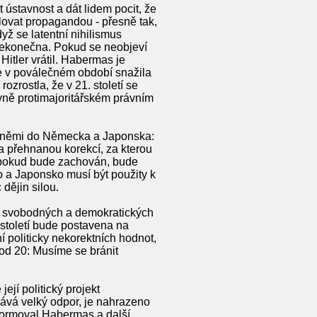
 ústavnost a dát lidem pocit, že
ulovat propagandou - přesně tak,
dyž se latentní nihilismus
nekonečna. Pokud se neobjeví
Hitler vrátil. Habermas je
se v poválečném období snažila
 rozrostla, že v 21. století se
ivně protimajoritářském právním
zbraněmi do Německa a Japonska:
 přehnanou korekcí, za kterou
, pokud bude zachován, bude
o a Japonsko musí být použity k
dějin silou.
t svobodných a demokratických
o století bude postavena na
í politicky nekorektních hodnot,
bod 20: Musíme se bránit
jí politický projekt
olává velký odpor, je nahrazeno
ý formoval Habermas a další