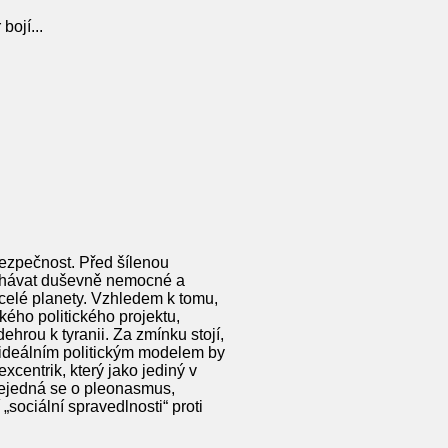
bojí...
bezpečnost. Před šílenou
nechávat duševně nemocné a
 celé planety. Vzhledem k tomu,
kého politického projektu,
hrou k tyranii. Za zmínku stojí,
ideálním politickým modelem by
excentrik, který jako jediný v
nejedná se o pleonasmus,
sociální spravedlnosti“ proti