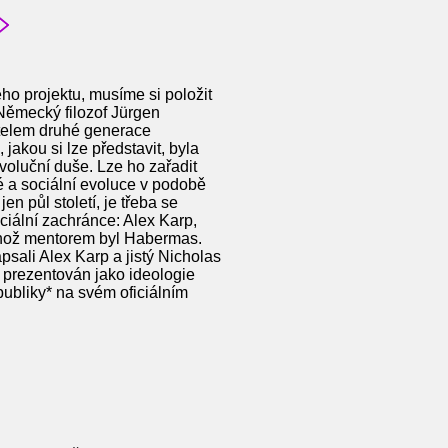
ho projektu, musíme si položit
 Německý filozof Jürgen
itelem druhé generace
jakou si lze představit, byla
voluční duše. Lze ho zařadit
ké a sociální evoluce v podobě
n půl století, je třeba se
ciální zachránce: Alex Karp,
, jehož mentorem byl Habermas.
psali Alex Karp a jistý Nicholas
 prezentován jako ideologie
publiky* na svém oficiálním