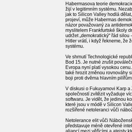
Habermasova teorie demokracie n
žijí v legitimním systému. Nezab
jak to Silicon Valley hodlá dělat
projeví, může Habermas demokr
názor považovaný za antidemokrat
myslitelem Frankfurtské školy d
udržet „demokratický“ řád silou - j
Hitler vrátí, i když řekneme, že
systému.
Ve shrnutí Technologické republ
Bod 15. Je nutné zrušit povál
Evropa nyní platí vysokou cenu
také hrozit změnou rovnováhy si
boji proti dvěma hlavním pilířů
V diskusi o Fukuyamovi Karp a
společností zvítězit vyžaduje ví
softwaru. Je vidět, že jedinou k
které jsou v módě v Silicon Val
rozšířené netoleranci vůči nábo
Netolerance elit vůči Nábožensk
představuje méně otevřené intele
aliancí mezi věřícími a ateisty 