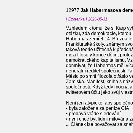
12977
Jak Habermasova demok
[ Ezoterika ] 2026-05-31
Vzhledem k tomu, že si Karp vyb
otázku, zda demokracie, kterou 
Habermas zemřel 14. Března let
Frankfurtské školy, známým svou
taková teorie užitečná k předch
mezi filosofy konce dějin, proto
demokratického kapitalismu. Vzhl
domnívat, že Habermas měl více 
generální ředitel společnosti Pa
Měsíc po smrti filozofa otřáslo 
Zamiska. Manifest, kniha s názv
společnosti. Když tedy mocná am
twitterovém účtu jako svůj vlast
Není jen atypické, aby společnos
• byla založena za peníze CIA
• prodává vládě sledování
• nyní chce být lidmi milována za 
... Článek lze považovat za sn