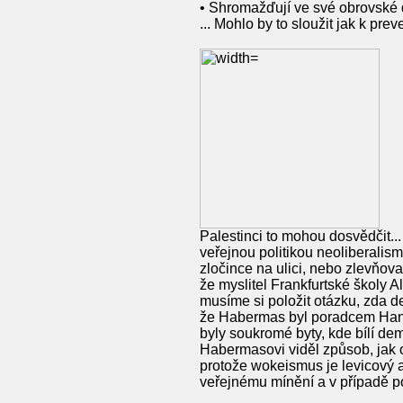
• Shromažďují ve své obrovské da
... Mohlo by to sloužit jak k prev
Palestinci to mohou dosvědčit..
veřejnou politikou neoliberalis
zločince na ulici, nebo zlevňov
že myslitel Frankfurtské školy A
musíme si položit otázku, zda d
že Habermas byl poradcem Hans
byly soukromé byty, kde bílí demo
Habermasovi viděl způsob, jak 
protože wokeismus je levicový a
veřejnému mínění a v případě po