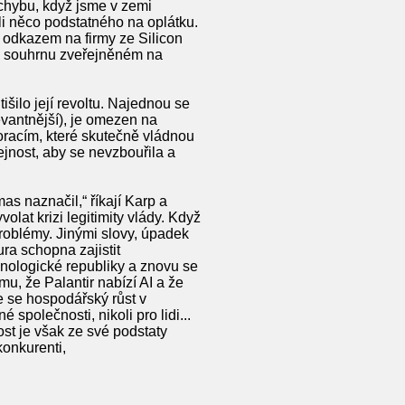
chybu, když jsme v zemi
ali něco podstatného na oplátku.
 odkazem na firmy ze Silicon
3 v souhrnu zveřejněném na
šilo její revoltu. Najednou se
evantnější), je omezen na
poracím, které skutečně vládnou
ejnost, aby se nevzbouřila a
as naznačil,“ říkají Karp a
lat krizi legitimity vlády. Když
 problémy. Jinými slovy, úpadek
ura schopna zajistit
hnologické republiky a znovu se
u, že Palantir nabízí AI a že
že se hospodářský růst v
společnosti, nikoli pro lidi...
st je však ze své podstaty
konkurenti,