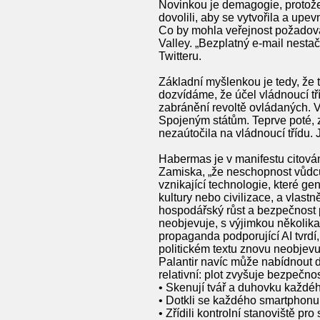
Novinkou je demagogie, protože
dovolili, aby se vytvořila a upe
Co by mohla veřejnost požadovat
Valley. „Bezplatný e-mail nestač
Twitteru.
Základní myšlenkou je tedy, že 
dozvídáme, že účel vládnoucí tř
zabránění revoltě ovládaných. V
Spojeným státům. Teprve poté, z 
nezaútočila na vládnoucí třídu.
Habermas je v manifestu citován
Zamiska, „že neschopnost vůdců d
vznikající technologie, které ge
kultury nebo civilizace, a vlastn
hospodářský růst a bezpečnost p
neobjevuje, s výjimkou několika
propaganda podporující AI tvrdí,
politickém textu znovu neobjevuj
Palantir navíc může nabídnout d
relativní: plot zvyšuje bezpečno
• Skenují tvář a duhovku každé
• Dotkli se každého smartphonu
• Zřídili kontrolní stanoviště pr