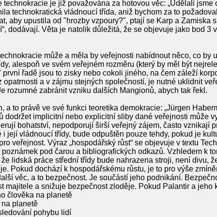
 technokracie je již považována za hotovou věc: „Udělali jsme 
vnila technokratická vládnoucí třída, aniž bychom za to požadov
, aby upustila od "hrozby vzpoury?", ptají se Karp a Zamiska s
í“, dodávají. Věta je natolik důležitá, že se objevuje jako bod 
technokracie může a měla by veřejnosti nabídnout něco, co by uti
ídy, alespoň ve svém veřejném rozměru (který by měl být nejrel
 první řadě jsou to zisky nebo cokoli jiného, na čem záleží kor
opatrnosti a v zájmu stejných společností, je nutné uklidnit veř
 Je rozumné zabránit vzniku dalších Mangionů, abych tak řekl.
, a to právě ve své funkci teoretika demokracie: „Jürgen Haberm
održet implicitní nebo explicitní sliby dané veřejnosti může vyvo
nerují bohatství, nepodporují širší veřejný zájem, často vznikají
ě i její vládnoucí třídy, bude odpuštěn pouze tehdy, pokud je kult
ro veřejnost. Výraz „hospodářský růst“ se objevuje v textu Tec
 poznámek pod čarou a bibliografických odkazů. Vzhledem k tom
 že lidská práce střední třídy bude nahrazena stroji, není divu, 
e. Pokud dochází k hospodářskému růstu, je to pro výše zmíněné 
alší věc, a to bezpečnost. Je součástí jeho podnikání. Bezpečno
st majitele a snižuje bezpečnost zloděje. Pokud Palantir a jeho 
ho člověka na planetě
 na planetě
o sledování pohybu lidí