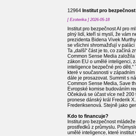
12964
Institut pro bezpečnos
[ Ezoterika ] 2026-05-18
Institut pro bezpečnost AI pro
plný lidí, kteří si myslí, že vám
prezidenta Bidena Vivek Murthy
se všichni shromažďují v paláci 
Ta „další“ část je to, co začíná
Common Sense Media založila 5. 
zákon EU o umělé inteligenci, z
inteligence bezpečné pro děti.“ 
které v současnosti v západním 
dále je prosazovat. Summit s ná
Common Sense Media, Save the C
Evropské komise budováním regu
Očekává se účast více než 200 t
pronese dánský král Frederik X
Frederiksenová. Stejně jako gene
Kdo to financuje?
Institut pro bezpečnost mládeže
prostředků z průmyslu. Průmyslo
umělé inteligence, které institu