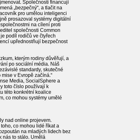
jmenovat. Společnosti financují
mená „bezpečný“, a tlačit na
acovník pro umělou inteligenci
ejně prosazoval systémy digitální
společnostmi na cílení proti
 ředitel společnosti Common
je podíl rodičů ve čtyřech
igencí upřednostňují bezpečnost
zkum, kterým rodiny důvěřují, a
vání po sociální média. Náš
nezávislé standardy, skutečné
o mise v Evropě začíná.“
nse Media, SocialSphere a
 toto číslo používají k
u této konkrétní koalice
tom, co mohou systémy umělé
y nad online projevem.
toho, co mohou lidé říkat a
rozpoután na mladých lidech bez
ik nás to stálo. Umělá