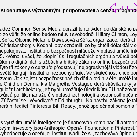
t AI debutuje s významnými podporovateli a cenzurní agen
 mládež Common Sense Media dorazil tento týden do dánského p
 nelze věřit, že online budete mluvit svobodně. Hillary Clinton, L
, šéfka Ofcomu Melanie Dawesová a šéfka organizace, která chce
Christiansborg v Kodani, aby oznámili, co by chtěli dělat dál v o
 znepokojovat. Institut pro bezpečnost mládeže v oblasti umělé in
května, uvádí, že „doplní úsilí regulačních orgánů a tvůrců poli
ákon o digitálních službách a britský zákon o online bezpečnost
Tyto tři zákony o cenzuře představují nejagresivnější vládou říz
světě fungují. Institut to nezpochybňuje. Ve skutečnosti chce po
zvem „Jak zajistit bezpečnost našich dětí a rodin v éře umělé in
hildren Denmark a Margrethe Vestager, která strávila roky j
lační architektury, jež nyní umožňuje úředníkům EU nařizova
vůrců politik, manažerů v oblasti technologií a osobností občan
. Zúčastní se i vévodkyně z Edinburghu. Na návrhu zákona je t
rální ředitel Pinterestu Bill Ready, jehož společnost pomohla fi
 s využitím umělé inteligence je financován kombinací filantropi
vými investory jsou Anthropic, OpenAI Foundation a Pinterest. 
t vyhodnocuje a oceňuje. Institut uvádí, že si „zachovává úplnou