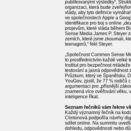
publikovanými výsledky“. Strukt
organizaci, která bude zveřejňo
vlády, aby tyto definice vymáha
ve společnostech Apple a Google,
identifikace pro boj s online „d
projevům, které vláda během Bid
Sense Media James P. Steyer zdůr
zemích, které jsme zkoumali, kt
teenagerů,“ řekl Steyer.
„Společnost Common Sense Media
to prostřednictvím každé velké 
Institut pro bezpečnost mládeže 
testování a jasná odpovědnost z
Průzkum, který ve Španělsku, 
YouGov, zjistil, že 77 % rodičů 
argumentaci pro „přísnější záko
znamená více ověřování věku, v
inteligence říkat.
Seznam řečníků vám řekne v
Každý významný řečník na koda
Clintonová podpořila návrhy dig
sdílet online. Na summitu uved
dohledu, odpovědnosti nebo důsle