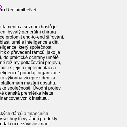
dou
ReclaimtheNet
arlamentu a seznam hostů je
eyen, bývalý generální chirurg
 prolomit end-to-end šifrování,
blasti umělé inteligence a dětí.
teligence, který společnost
tik o převedení rámců, jako je
i, do praktické ochrany umělé
ené režimy potlačování projevu,
moci s jejich implementací a
teligence“ pořádají organizace
ako výkonná viceprezidentka
t platformám mazání obsahu.
ské společnosti. Úvodní projev
aké dánská premiérka Mette
nancovat vznik institutu.
ckých dárců a finančních
Všechny tři vyrábějí produkty
 redakční nezávislost nad