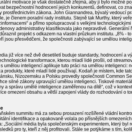
urální motivace je však dostatečně zřejmá, aby ji bylo možné po
vat bezpečnostní hodnocení jejich konkurentů, definovat, co zna
ly prostřednictvím zákona. John Giannandrea, bývalý vedoucí pr
 je členem poradní rady institutu. Stejně tak Murthy, který veř
ezinformacemi“ a přímo spolupracoval s velkými technologickými 
enovy administrativy klasifikovala jako nepravdivé. Generální
aznil projekt s odkazem na vlastní průzkum institutu. „8% - to 
eří jsou přesvědčeni, že společnosti zabývající se umělou intel
 již více než dvě desetiletí buduje standardy, hodnocení a vý
technologické transformace, kterou mladí lidé prošli, od streamo
s umělou inteligencí aplikuje tuto práci na umělou inteligenci: 
a produkty, které mladí lidé používají. Kodaň je místem, kde tat
Dánsku, Nizozemsku a Polsku provedly společnosti Common Se
chce silné zákony upravující umělou inteligenci. Tiskové materiály
ny a správu umělé inteligence zaměřenou na dítě“, což v kontext
íce omezení obsahu a větší zapojení vlády do rozhodování o 
še
ňském summitu má za sebou prosazení rozšířené vládní kontrol
itální identifikace a opakovaně volala po přísnějších omezeních 
la: „Sociální média byla společenským experimentem, který byl 
dků pro ty, kteří z něj profitovali. Stále se potýkáme s tím, kol