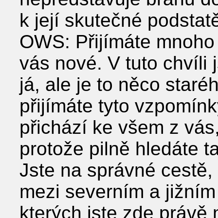
k její skutečné podstat
OWS: Přijímáte mnoho i
vás nové. V tuto chvíl
já, ale je to něco staré
přijímáte tyto vzpomín
přichází ke všem z vás
protože pilně hledáte 
Jste na správné cestě,
mezi severním a jižním
kterých jste zde právě m