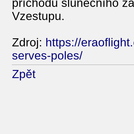
příchodu slunečního z
Vzestupu.
Zdroj:
https://eraoflig
serves-poles/
Zpět