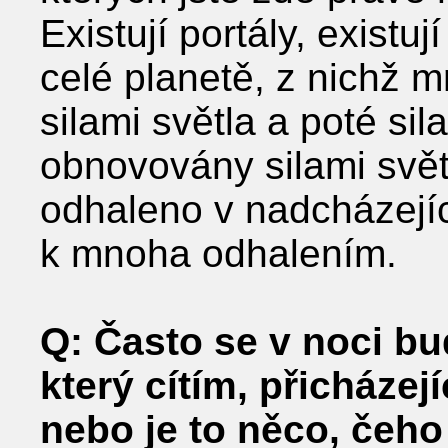
Existují portály, existu
celé planetě, z nichž m
silami světla a poté sil
obnovovány silami svě
odhaleno v nadcházejí
k mnoha odhalením.
Q: Často se v noci bud
který cítím, přicházejí
nebo je to něco, čeh