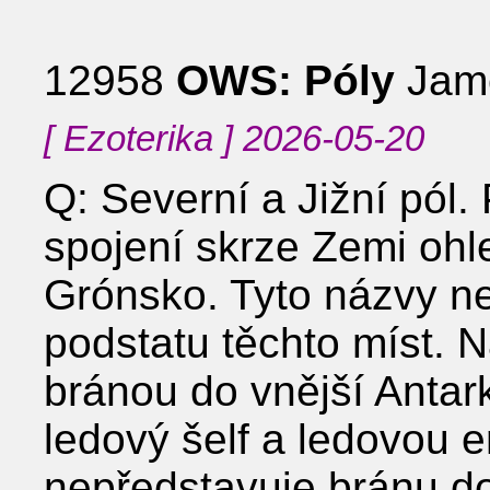
12958
OWS: Póly
Jame
[ Ezoterika ] 2026-05-20
Q: Severní a Jižní pól. 
spojení skrze Zemi ohle
Grónsko. Tyto názvy n
podstatu těchto míst. 
bránou do vnější Antark
ledový šelf a ledovou e
nepředstavuje bránu do 