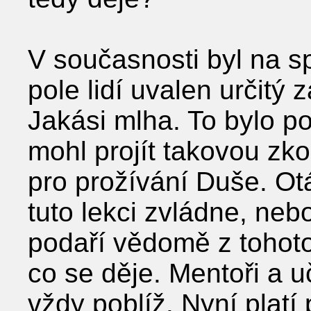
V současnosti byl na s
pole lidí uvalen určitý 
Jakási mlha. To bylo p
mohl projít takovou zko
pro prožívání Duše. Ot
tuto lekci zvládne, neb
podaří vědomě z tohoto 
co se děje. Mentoři a u
vždy poblíž. Nyní platí