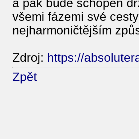
a pak bude schopen drže
všemi fázemi své cesty
nejharmoničtějším způ
Zdroj:
https://absoluter
Zpět