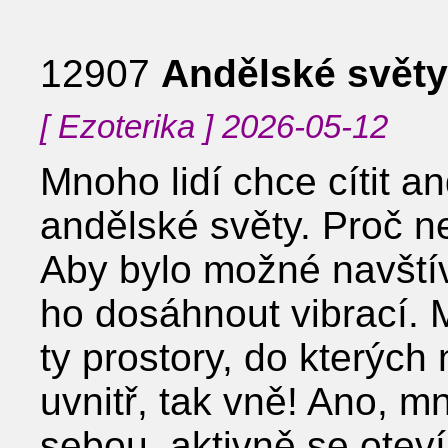
12907
Andělské světy
[ Ezoterika ] 2026-05-12
Mnoho lidí chce cítit a
andělské světy. Proč n
Aby bylo možné navštív
ho dosáhnout vibrací. 
ty prostory, do kterých
uvnitř, tak vně! Ano, m
sebou, aktivně se oteví