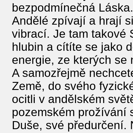
bezpodmínečná Láska. 
Andělé zpívají a hrají s
vibrací. Je tam takové 
hlubin a cítíte se jako
energie, ze kterých se 
A samozřejmě nechcete 
Země, do svého fyzickéh
ocitli v andělském svět
pozemském prožívání sv
Duše, své předurčení. N