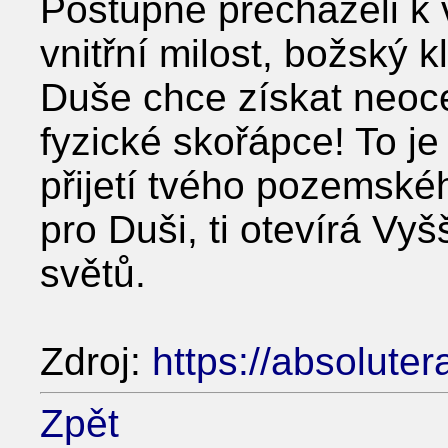
Postupně přecházeli k v
vnitřní milost, božský k
Duše chce získat neoce
fyzické skořápce! To je
přijetí tvého pozemské
pro Duši, ti otevírá Vy
světů.
Zdroj:
https://absoluter
Zpět