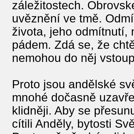
záležitostech. Obrovské
uvěznění ve tmě. Odmí
života, jeho odmítnutí,
pádem. Zdá se, že chtěj
nemohou do něj vstoupi
Proto jsou andělské sv
mnohé dočasně uzavřen
klidněji. Aby se přesunu
cítili Anděly, bytosti S