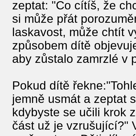
zeptat: "Co cítíš, že ch
si může přát porozuměn
laskavost, může chtít v
způsobem dítě objevuje
aby zůstalo zamrzlé v p
Pokud dítě řekne:"Tohl
jemně usmát a zeptat se
kdybyste se učili krok
část už je vzrušující?"