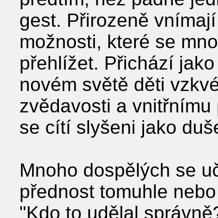
gest. Přirozeně vnímaj
možnosti, které se mn
přehlížet. Přichází ja
novém světě děti vzkvét
zvědavosti a vnitřnímu 
se cítí slyšeni jako duš
Mnoho dospělých se uč
přednost tomuhle nebo 
"Kdo to udělal správně