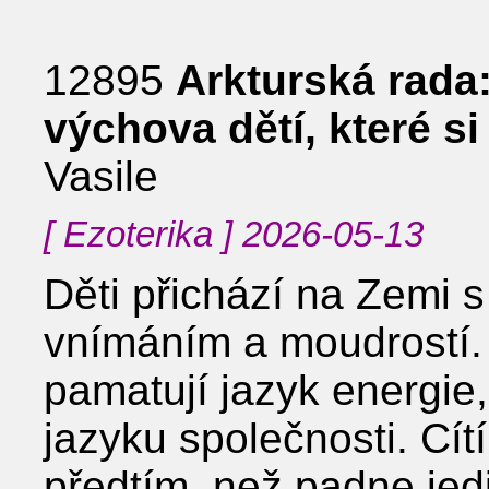
12895
Arkturská rada
výchova dětí, které s
Vasile
[ Ezoterika ] 2026-05-13
Děti přichází na Zemi s 
vnímáním a moudrostí. 
pamatují jazyk energie,
jazyku společnosti. Cít
předtím, než padne jedi