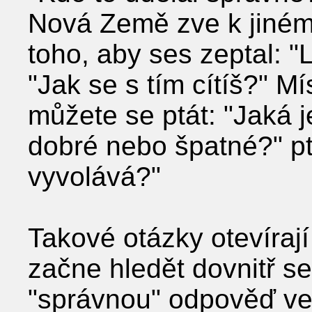
Nová Země zve k jiném
toho, aby ses zeptal: "Lí
"Jak se s tím cítíš?" Mí
můžete se ptát: "Jaká je
dobré nebo špatné?" ptá
vyvolává?"
Takové otázky otevírají i
začne hledět dovnitř s
"správnou" odpověď ven