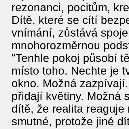
rezonanci, pocitům, kre
Dítě, které se cítí bez
vnímání, zůstává spoj
mnohorozměrnou podsta
"Tenhle pokoj působí t
místo toho. Nechte je t
okno. Možná zazpívají
přidají květiny. Možná s
dítě, že realita reaguj
smutné, protože jiné dí