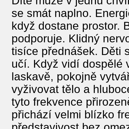
Dítě může v jednu chvíl
se smát naplno. Energi
když dostane prostor. B
podporuje. Klidný nerv
tisíce přednášek. Děti
učí. Když vidí dospělé
laskavě, pokojně vytvář
vyživovat tělo a hlubo
tyto frekvence přirozen
přichází velmi blízko f
představivost bez ome