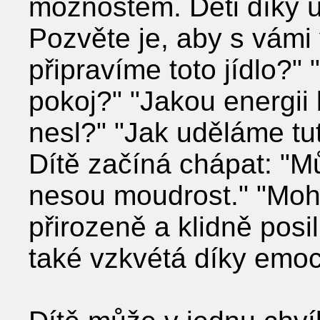
možnostem. Děti díky ú
Pozvěte je, aby s vámi 
připravíme toto jídlo?" 
pokoj?" "Jakou energii
nesl?" "Jak uděláme tu
Dítě začíná chápat: "Můj
nesou moudrost." "Mohu 
přirozeně a klidně pos
také vzkvétá díky emoc