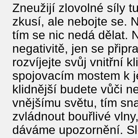
Zneužijí zlovolné síly 
zkusí, ale nebojte se. 
tím se nic nedá dělat.
negativitě, jen se připr
rozvíjejte svůj vnitřní k
spojovacím mostem k j
klidnější budete vůči 
vnějšímu světu, tím sn
zvládnout bouřlivé vlny
dáváme upozornění. Sl