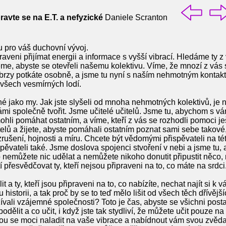
avte se na E.T. a nefyzické
Daniele Scranton
 pro váš duchovní vývoj.
praveni přijímat energii a informace s vyšší vibrací. Hledáme ty z
eme, abyste se otevřeli našemu kolektivu. Víme, že mnozí z vás s
brzy potkáte osobně, a jsme tu nyní s naším nehmotným konta
m všech vesmírných lodí.
 jako my. Jak jste slyšeli od mnoha nehmotných kolektivů, je nás 
 vámi společně tvořit. Jsme učitelé učitelů. Jsme tu, abychom s v
hli pomáhat ostatním, a víme, kteří z vás se rozhodli pomoci j
itelů a žijete, abyste pomáhali ostatním poznat sami sebe takové
vzrušení, hojnosti a míru. Chcete být vědomými přispěvateli na té
ěvateli také. Jsme doslova spojenci stvoření v nebi a jsme tu,
o nemůžete nic udělat a nemůžete nikoho donutit připustit něco, 
 přesvědčovat ty, kteří nejsou připraveni na to, co máte na srdci
a ty, kteří jsou připraveni na to, co nabízíte, nechat najít si k v
 historii, a tak proč by se to teď mělo lišit od všech těch dřívějš
vali vzájemné společnosti? Toto je čas, abyste se všichni postav
odělit a co učit, i když jste tak stydliví, že můžete učit pouze na 
dou se moci naladit na vaše vibrace a nabídnout vám svou zvěd