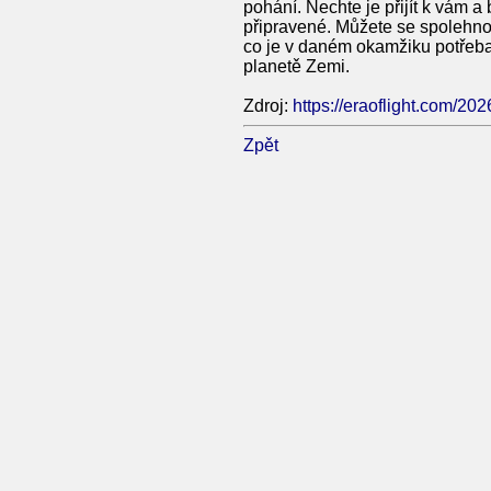
pohání. Nechte je přijít k vám a
připravené. Můžete se spolehnout
co je v daném okamžiku potřeba,
planetě Zemi.
Zdroj:
https://eraoflight.com/20
Zpět