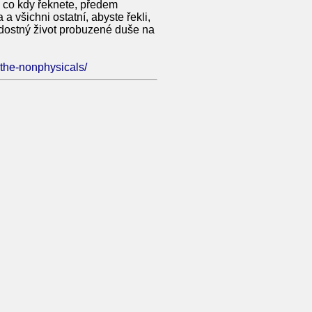
o, co kdy řeknete, předem
 všichni ostatní, abyste řekli,
adostný život probuzené duše na
-the-nonphysicals/