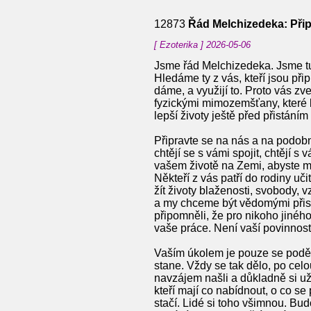
12873
Řád Melchizedeka: Připr
[ Ezoterika ] 2026-05-06
Jsme řád Melchizedeka. Jsme tu
Hledáme ty z vás, kteří jsou při
dáme, a využijí to. Proto vás zv
fyzickými mimozemšťany, které 
lepší životy ještě před přistání
Připravte se na nás a na podobné
chtějí se s vámi spojit, chtějí s
vašem životě na Zemi, abyste mo
Někteří z vás patří do rodiny uč
žít životy blaženosti, svobody, 
a my chceme být vědomými přisp
připomněli, že pro nikoho jinéh
vaše práce. Není vaší povinností
Vaším úkolem je pouze se podělit 
stane. Vždy se tak dělo, po celou
navzájem našli a důkladně si uží
kteří mají co nabídnout, o co se p
stačí. Lidé si toho všimnou. Bu