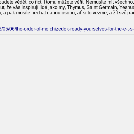
 budete vědět, co říct. I tomu můžete věřit. Nemusíte mít všechn
, že vás inspirují lidé jako my, Thymus, Saint Germain, Yeshua a
 a pak musíte nechat danou osobu, ať si to vezme, a žít svůj r
26/05/06/the-order-of-melchizedek-ready-yourselves-for-the-e-t-s