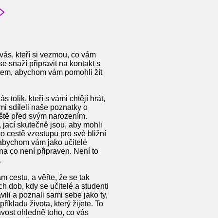
 vás, kteří si vezmou, co vám
e snaží připravit na kontakt s
ktem, abychom vám pomohli žít
tolik, kteří s vámi chtějí hrát,
ámi sdíleli naše poznatky o
eště před svým narozením.
, jací skutečně jsou, aby mohli
to cestě vzestupu pro své bližní
 abychom vám jako učitelé
na co není připraven. Není to
.
ám cestu, a věřte, že se tak
ích dob, kdy se učitelé a studenti
ili a poznali sami sebe jako ty,
příkladu života, který žijete. To
avost ohledně toho, co vás