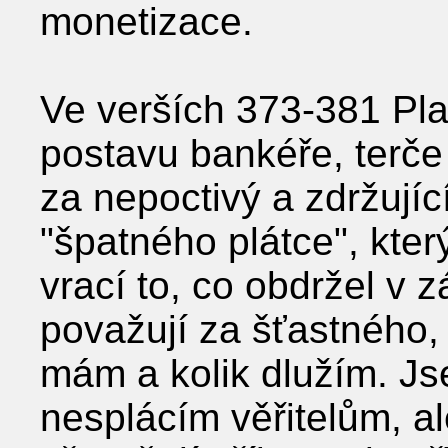
monetizace.
Ve verších 373-381 Plau
postavu bankéře, terče
za nepoctivý a zdržující
"špatného plátce", kter
vrací to, co obdržel v 
považují za šťastného, 
mám a kolik dlužím. J
nesplácím věřitelům, a