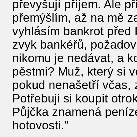
převyšují příjem. Ale p
přemýšlím, až na mě z
vyhlásím bankrot před 
zvyk bankéřů, požadov
nikomu je nedávat, a kd
pěstmi? Muž, který si 
pokud nenašetří včas, 
Potřebuji si koupit otrok
Půjčka znamená peníze,
hotovosti."