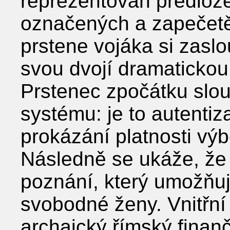
reprezentován předlož
označených a zapečet
prstene vojáka si zaslo
svou dvojí dramatickou
Prstenec zpočátku slou
systému: je to autenti
prokázání platnosti vý
Následně se ukáže, že 
poznání, který umožňuj
svobodné ženy. Vnitřní 
archaický římský finan