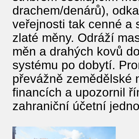
drachem/denárů), odka
veřejnosti tak cenné a
zlaté měny. Odráží mas
měn a drahých kovů d
systému po dobytí. Pr
převážně zemědělské 
financích a upozornil ř
zahraniční účetní jedno