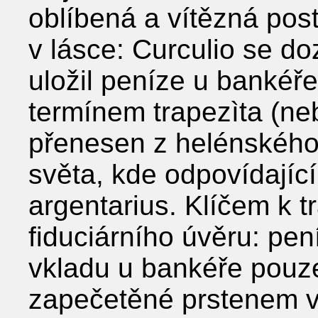
oblíbená a vítězná po
v lásce: Curculio se do
uložil peníze u bankéř
termínem trapezìta (neb
přenesen z helénského
světa, kde odpovídajíc
argentarius. Klíčem k t
fiduciárního úvěru: pe
vkladu u bankéře pouze 
zapečetěné prstenem v