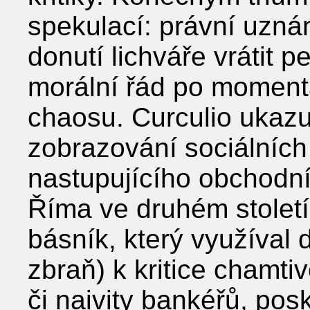
spekulací: právní uznán
donutí lichváře vrátit 
morální řád po momen
chaosu. Curculio ukazu
zobrazování sociálních 
nastupujícího obchodní
Říma ve druhém století 
básník, který využíval 
zbraň) k kritice chamti
či naivity bankéřů, pos