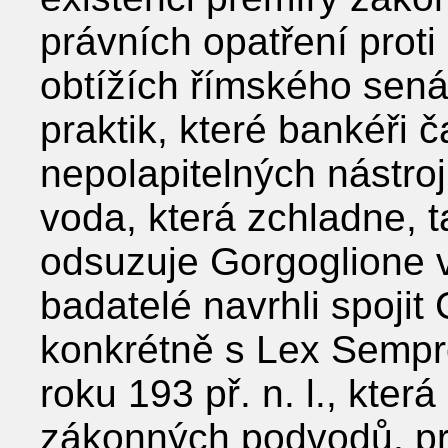
právních opatření proti 
obtížích římského sená
praktik, které bankéři 
nepolapitelných nástrojů
voda, která zchladne, 
odsuzuje Gorgoglione v
badatelé navrhli spojit 
konkrétně s Lex Sempro
roku 193 př. n. l., kter
zákonných podvodů, pr