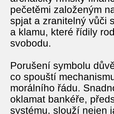
pečetěmi založeným na 
spjat a zranitelný vůči
a klamu, které řídily r
svobodu.
Porušení symbolu důvěry
co spouští mechanismu
morálního řádu. Snadno
oklamat bankéře, předs
systému, slouží nejen 