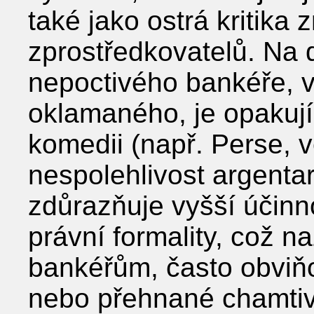
také jako ostrá kritika 
zprostředkovatelů. Na 
nepoctivého bankéře, v
oklamaného, je opakuj
komedii (např. Perse, 
nespolehlivost argenta
zdůrazňuje vyšší účinno
právní formality, což 
bankéřům, často obviň
nebo přehnané chamtivo