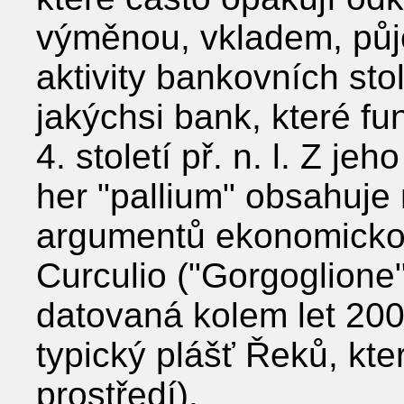
výměnou, vkladem, půjč
aktivity bankovních st
jakýchsi bank, které fu
4. století př. n. l. Z j
her "pallium" obsahuje 
argumentů ekonomicko-
Curculio ("Gorgoglione" 
datovaná kolem let 200-1
typický plášť Řeků, kte
prostředí).