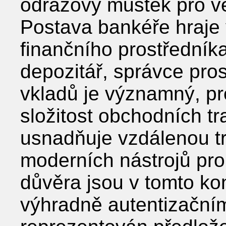
odrazový můstek pro ve
Postava bankéře hraje v
finančního prostředníka
depozitář, správce pr
vkladů je významný, pr
složitost obchodních t
usnadňuje vzdálenou t
moderních nástrojů pro
důvěra jsou v tomto ko
výhradně autentizačním