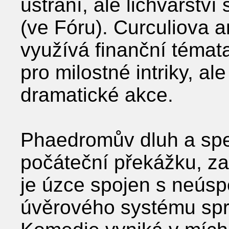
ústraní, ale lichvářství
(ve Fóru). Curculiova a
využívá finanční témat
pro milostné intriky, al
dramatické akce.
Phaedromův dluh a spe
počáteční překážku, z
je úzce spojen s neúsp
úvěrového systému sp