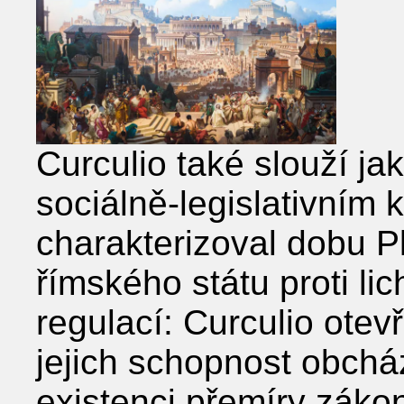
Curculio také slouží ja
sociálně-legislativním k
charakterizoval dobu P
římského státu proti l
regulací: Curculio otev
jejich schopnost obcház
existenci přemíry záko