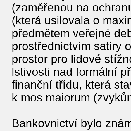
(zaměřenou na ochranu 
(která usilovala o maxim
předmětem veřejné deb
prostřednictvím satiry
prostor pro lidové stížn
lstivosti nad formální p
finanční třídu, která s
k mos maiorum (zvykům
Bankovnictví bylo známé