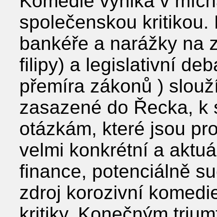
Komedie vyniká v mích
společenskou kritikou
bankéře a narážky na z
filipy) a legislativní deb
přemíra zákonů ) slouž
zasazené do Řecka, k
otázkám, které jsou pr
velmi konkrétní a aktuá
finance, potenciálně s
zdroj korozivní komedi
kritiky. Konečným trium