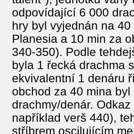
odpovídající 6 000 dr
hry byl vyjednán na 40
Planesia a 10 min za o
340-350). Podle tehde
byla 1 řecká drachma s
ekvivalentní 1 denáru ř
obchod za 40 mina byl
drachmy/denár. Odkaz n
například verš 440), te
stříbrem oscilujícím me