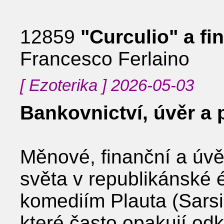
12859
"Curculio" a f
Francesco Ferlaino
[ Ezoterika ] 2026-05-03
Bankovnictví, úvěr a 
Měnové, finanční a úv
světa v republikánské 
komediím Plauta (Sarsin
které často opakují od