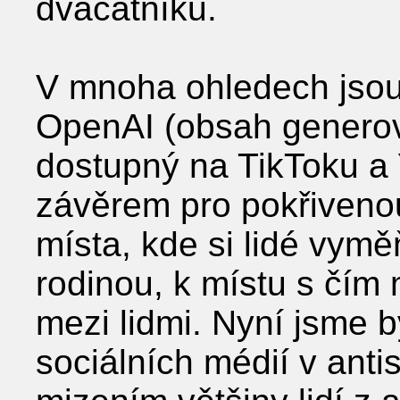
dvacátníků.
V mnoha ohledech jsou
OpenAI (obsah generov
dostupný na TikToku 
závěrem pro pokřivenou
místa, kde si lidé vyměň
rodinou, k místu s čím 
mezi lidmi. Nyní jsme 
sociálních médií v ant