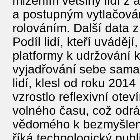
mizením většiny lidí z 
a postupným vytlačován
rolováním. Další data z
Podíl lidí, kteří uvádějí
platformy k udržování k
vyjadřování sebe sam
lidí, klesl od roku 2014
vzrostlo reflexivní otev
volného času, což odráž
vědomého k bezmyšlen
říká technologický publ