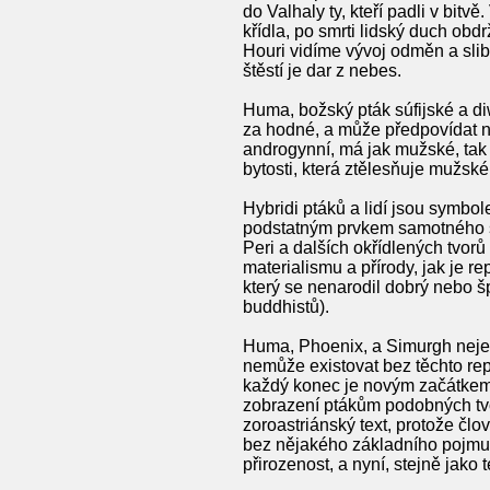
do Valhaly ty, kteří padli v bit
křídla, po smrti lidský duch ob
Houri vidíme vývoj odměn a sli
štěstí je dar z nebes.
Huma, božský pták súfijské a d
za hodné, a může předpovídat ne
androgynní, má jak mužské, tak 
bytosti, která ztělesňuje mužsk
Hybridi ptáků a lidí jsou symbole
podstatným prvkem samotného stv
Peri a dalších okřídlených tvor
materialismu a přírody, jak je 
který se nenarodil dobrý nebo š
buddhistů).
Huma, Phoenix, a Simurgh nejenž
nemůže existovat bez těchto rep
každý konec je novým začátkem, 
zobrazení ptákům podobných tvorů
zoroastriánský text, protože člo
bez nějakého základního pojmu s
přirozenost, a nyní, stejně jako