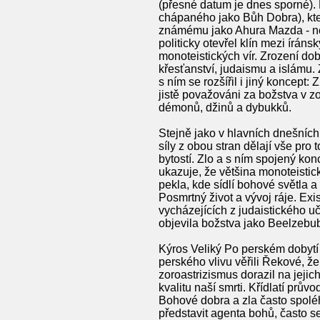
(přesné datum je dnes sporné). 
chápaného jako Bůh Dobra), kte
známému jako Ahura Mazda - nejv
politicky otevřel klín mezi íráns
monoteistických vír. Zrození do
křesťanství, judaismu a islámu. 
s ním se rozšířil i jiný koncept:
jistě považováni za božstva v 
démonů, džinů a dybukků.
Stejně jako v hlavních dnešní
síly z obou stran dělají vše pro
bytostí. Zlo a s ním spojený ko
ukazuje, že většina monoteistick
pekla, kde sídlí bohové světla a
Posmrtný život a vývoj ráje. Exi
vycházejících z judaistického 
objevila božstva jako Beelzebub
Kýros Veliký Po perském dobytí 
perského vlivu věřili Řekové, ž
zoroastrizismus dorazil na jejich
kvalitu naší smrti. Křídlatí průvo
Bohové dobra a zla často spoléha
představit agenta bohů, často s