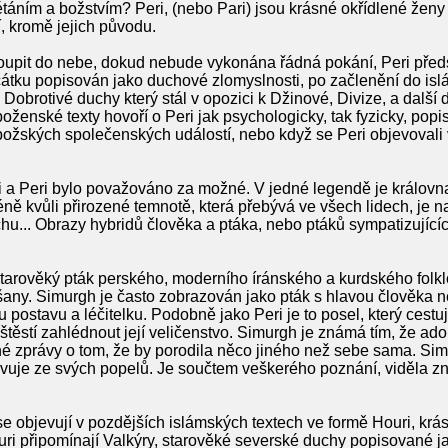
étáním a božstvím? Peri, (nebo Pari) jsou krásné okřídlené ženy
í, kromě jejich původu.
upit do nebe, dokud nebude vykonána řádná pokání, Peri předst
očátku popisován jako duchové zlomyslnosti, po začlenění do is
 Dobrotivé duchy který stál v opozici k Džinové, Divize, a další
ženské texty hovoří o Peri jak psychologicky, tak fyzicky, popisují
 božských společenských událostí, nebo když se Peri objevovali 
i a Peri bylo považováno za možné. V jedné legendě je králov
ě kvůli přirozené temnotě, která přebývá ve všech lidech, je n
hu... Obrazy hybridů člověka a ptáka, nebo ptáků sympatizující
tarověký pták perského, moderního íránského a kurdského folklóru
any. Simurgh je často zobrazován jako pták s hlavou člověka n
postavu a léčitelku. Podobně jako Peri je to posel, který cest
 štěstí zahlédnout její veličenstvo. Simurgh je známá tím, že a
dné zprávy o tom, že by porodila něco jiného než sebe sama. Si
evuje ze svých popelů. Je součtem veškerého poznání, viděla z
se objevují v pozdějších islámských textech ve formě Houri, krá
ri připomínají Valkýry, starověké severské duchy popisované j