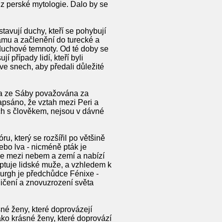
 z perské mytologie. Dalo by se
avují duchy, kteří se pohybují
lámu a začlenění do turecké a
 duchové temnoty. Od té doby se
 případy lidí, kteří byli
ve snech, aby předali důležité
na ze Sáby považována za
apsáno, že vztah mezi Peri a
ch s člověkem, nejsou v dávné
, který se rozšířil po většině
ebo lva - nicméně pták je
uje mezi nebem a zemí a nabízí
doptuje lidské muže, a vzhledem k
murgh je předchůdce Fénixe -
ničení a znovuzrození světa
sné ženy, které doprovázejí
ako krásné ženy, které doprovází