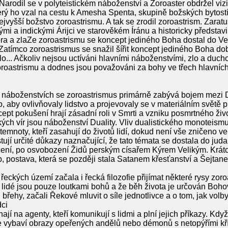
Narodil se v polyteistickém náboženství a Zoroaster obdržel vi
rý ho vzal na cestu k Amesha Spenta, skupině božských bytostí
yšší božstvo zoroastrismu. A tak se zrodil zoroastrism. Zaratus
kými a indickými Árijci ve starověkém Íránu a historicky představ
bra a zlaZe zoroastrismu se koncept jediného Boha dostal do Ve
Zatímco zoroastrismus se snažil šířit koncept jediného Boha dobr
 Zlo... Ačkoliv nejsou uctíváni hlavními náboženstvími, zlo a duchov
zoroastrismu a dodnes jsou považováni za bohy ve třech hlavní
ch náboženstvích se zoroastrismus primárně zabývá bojem mezi
 to, aby ovlivňovaly lidstvo a projevovaly se v materiálním světě 
ncept pokušení hrají zásadní roli v Smrti a vzniku posmrtného ž
ých vír jsou náboženství Duality. Vliv dualistického monoteismu
 temnoty, kteří zasahují do životů lidí, dokud není vše zničeno 
stují určité důkazy naznačující, že tato témata se dostala do ju
učení, po osvobození Židů perským císařem Kýrem Velikým. Krát
, postava, která se později stala Satanem křesťanství a Šejtan
řeckých území začala i řecká filozofie přijímat některé rysy zor
e lidé jsou pouze loutkami bohů a že běh života je určován Boh
 břehy, začali Řekové mluvit o síle jednotlivce a o tom, jak volby,
dci
jí na agenty, kteří komunikují s lidmi a plní jejich příkazy. Kdy
e vybaví obrazy opeřených andělů nebo démonů s netopýřími kří