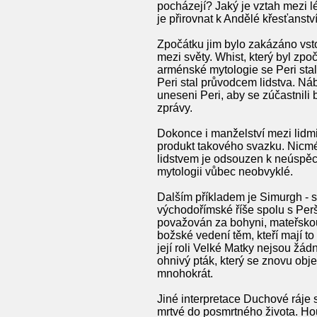
pocházejí? Jaký je vztah mezi l
je přirovnat k Andělé křesťanstv
Zpočátku jim bylo zakázáno vsto
mezi světy. Whist, který byl zp
arménské mytologie se Peri stal
Peri stal průvodcem lidstva. Nábo
uneseni Peri, aby se zúčastnili
zprávy.
Dokonce i manželství mezi lidm
produkt takového svazku. Nicmén
lidstvem je odsouzen k neúspěc
mytologii vůbec neobvyklé.
Dalším příkladem je Simurgh - s
východořímské říše spolu s Perš
považován za bohyni, mateřskou 
božské vedení těm, kteří mají to
její roli Velké Matky nejsou žá
ohnivý pták, který se znovu obj
mnohokrát.
Jiné interpretace Duchové ráje 
mrtvé do posmrtného života. Hou