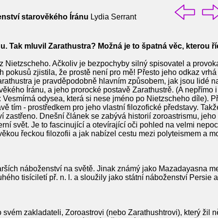
nství starověkého Íránu
Lydia Serrant
 Tak mluvil Zarathustra? Možná je to špatná věc, kterou říc
Nietzscheho. Ačkoliv je bezpochyby silný spisovatel a provoka
h pokusů zjistila, že prostě není pro mě! Přesto jeho odkaz vrhá
arathustra je pravděpodobně hlavním způsobem, jak jsou lidé 
věkého Íránu, a jeho prorocké postavě Zarathustrě. (A nepřímo i
: Vesmírná odysea, která si nese jméno po Nietzscheho díle). P
vě tím - prostředkem pro jeho vlastní filozofické představy. Tak
zastřeno. Dnešní článek se zabývá historií zoroastrismu, jeho 
rní svět. Je to fascinující a otevírající oči pohled na velmi ne
arověkou řeckou filozofii a jak nabízel cestu mezi polyteismem a
arších náboženství na světě. Jinak známý jako Mazadayasna mezi
ého tisíciletí př. n. l. a sloužily jako státní náboženství Persie 
vém zakladateli, Zoroastrovi (nebo Zarathushtrovi), který žil 