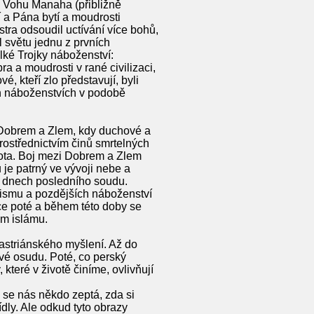
zi Vohu Manaha (přibližně
 a Pána bytí a moudrosti
tra odsoudil uctívání více bohů,
il světu jednu z prvních
lké Trojky náboženství:
a a moudrosti v rané civilizaci,
é, kteří zlo představují, byli
ch náboženstvích v podobě
 Dobrem a Zlem, kdy duchové a
prostřednictvím činů smrtelných
ivota. Boj mezi Dobrem a Zlem
 je patrný ve vývoji nebe a
ve dnech posledního soudu.
daismu a pozdějších náboženství
ce poté a během této doby se
em islámu.
oastriánského myšlení. Až do
ové osudu. Poté, co perský
 které v životě činíme, ovlivňují
ž se nás někdo zeptá, zda si
dly. Ale odkud tyto obrazy