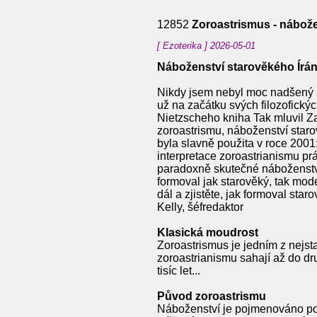
12852
Zoroastrismus - nábože
[ Ezoterika ] 2026-05-01
Náboženství starověkého Íránu.
Nikdy jsem nebyl moc nadšený z 
už na začátku svých filozofickýc
Nietzscheho kniha Tak mluvil Z
zoroastrismu, náboženství staro
byla slavně použita v roce 2001
interpretace zoroastrianismu prá
paradoxně skutečné náboženství 
formoval jak starověký, tak mode
dál a zjistěte, jak formoval st
Kelly, šéfredaktor
Klasická moudrost
Zoroastrismus je jedním z nejst
zoroastrianismu sahají až do druh
tisíc let...
Původ zoroastrismu
Náboženství je pojmenováno po s