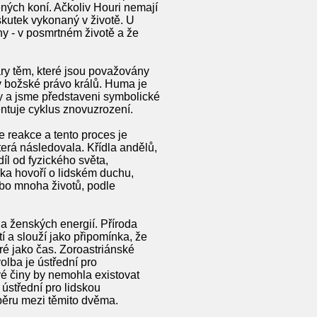
lených koní. Ačkoliv Houri nemají
skutek vykonaný v životě. U
y - v posmrtném životě a že
ry těm, které jsou považovány
v božské právo králů. Huma je
ty a jsme představeni symbolické
entuje cyklus znovuzrození.
je reakce a tento proces je
erá následovala. Křídla andělů,
íl od fyzického světa,
ika hovoří o lidském duchu,
ebo mnoha životů, podle
 a ženských energií. Příroda
í a slouží jako připomínka, že
ré jako čas. Zoroastriánské
olba je ústřední pro
své činy by nemohla existovat
ústřední pro lidskou
výběru mezi těmito dvěma.