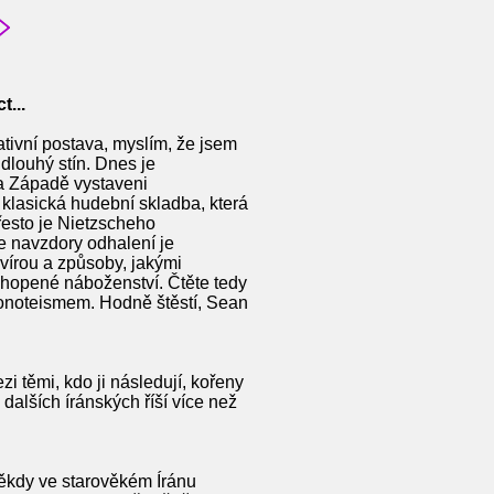
t...
tivní postava, myslím, že jsem
 dlouhý stín. Dnes je
na Západě vystaveni
 klasická hudební skladba, která
řesto je Nietzscheho
že navzdory odhalení je
vírou a způsoby, jakými
pochopené náboženství. Čtěte tedy
 monoteismem. Hodně štěstí, Sean
 těmi, kdo ji následují, kořeny
a dalších íránských říší více než
někdy ve starověkém Íránu