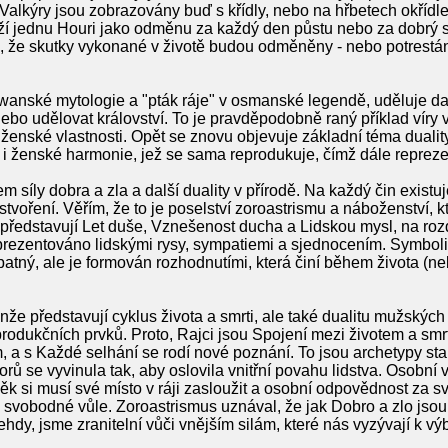
vě. Valkýry jsou zobrazovány buď s křídly, nebo na hřbetech okříd
drží jednu Houri jako odměnu za každý den půstu nebo za dobrý 
b, že skutky vykonané v životě budou odměněny - nebo potrestán
iwanské mytologie a "pták ráje" v osmanské legendě, uděluje da
bo udělovat království. To je pravděpodobně raný příklad víry 
ženské vlastnosti. Opět se znovu objevuje základní téma duali
é i ženské harmonie, jež se sama reprodukuje, čímž dále reprez
m síly dobra a zla a další duality v přírodě. Na každý čin existu
oření. Věřím, že to je poselství zoroastrismu a náboženství, kt
ů představují Let duše, Vznešenost ducha a Lidskou mysl, na rozd
reprezentováno lidskými rysy, sympatiemi a sjednocením. Symbol
patný, ale je formován rozhodnutími, která činí během života (n
e představují cyklus života a smrti, ale také dualitu mužských
rodukčních prvků. Proto, Rajci jsou Spojení mezi životem a smrt
a s Každé selhání se rodí nové poznání. To jsou archetypy sta
 se vyvinula tak, aby oslovila vnitřní povahu lidstva. Osobní v
věk si musí své místo v ráji zasloužit a osobní odpovědnost za 
vobodné vůle. Zoroastrismus uznával, že jak Dobro a zlo jsou 
 tehdy, jsme zranitelní vůči vnějším silám, které nás vyzývají k 