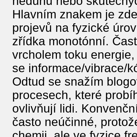
neduhů nebo skutečnýc
Hlavním znakem je zde
projevů na fyzické úrov
zřídka monotónní. Čast
vrcholem toku energie, 
se informace/vibrace/kó
Odtud se snažím blogo
procesech, které probíh
ovlivňují lidi. Konvenčn
často neúčinné, protož
chemii, ale ve fyzice fr