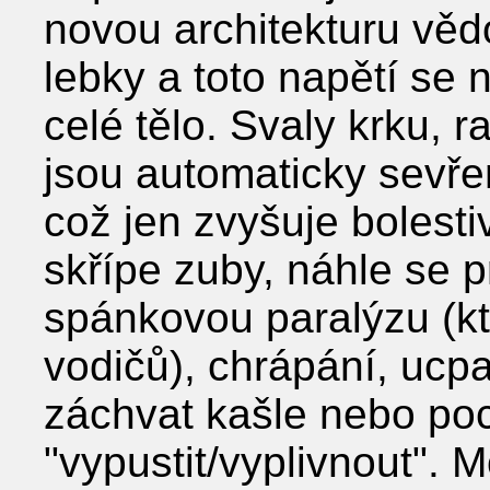
novou architekturu vě
lebky a toto napětí se
celé tělo. Svaly krku, 
jsou automaticky sevřen
což jen zvyšuje bolesti
skřípe zuby, náhle se 
spánkovou paralýzu (kt
vodičů), chrápání, ucp
záchvat kašle nebo poc
"vypustit/vyplivnout". M