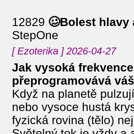
12829
🥴Bolest hlavy 
StepOne
[ Ezoterika ] 2026-04-27
Jak vysoká frekvence
přeprogramovává vá
Když na planetě pulzuj
nebo vysoce hustá krys
fyzická rovina (tělo) ne
Světelný tok je vždy a 