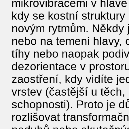
mikrovibracemi v hlavě 
kdy se kostní struktury
novým rytmům. Někdy je
nebo na temeni hlavy, c
tíhy nebo naopak podi
dezorientace v prostor
zaostření, kdy vidíte j
vrstev (častější u těch,
schopnosti). Proto je d
rozlišovat transformač