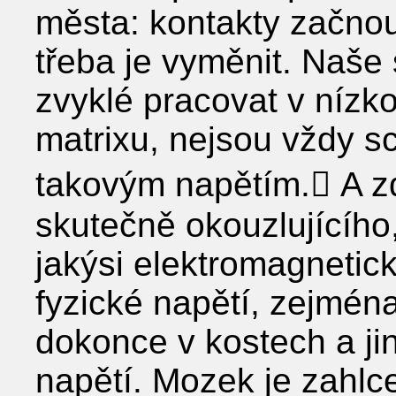
města: kontakty začnou j
třeba je vyměnit. Naše 
zvyklé pracovat v nízk
matrixu, nejsou vždy s
takovým napětím. A 
skutečně okouzlujícího, 
jakýsi elektromagnetick
fyzické napětí, zejmén
dokonce v kostech a j
napětí. Mozek je zahlc