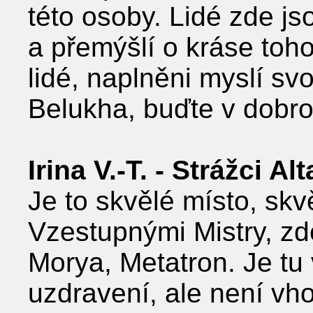
této osoby. Lidé zde jso
a přemýšlí o kráse toho
lidé, naplněni myslí s
Belukha, buďte v dobr
Irina V.-T. - Strážci Al
Je to skvělé místo, skvěl
Vzestupnými Mistry, zde
Morya, Metatron. Je tu
uzdravení, ale není v