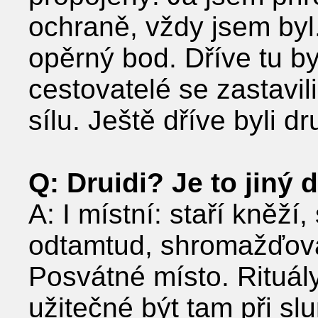
ochraně, vždy jsem byl
opěrný bod. Dříve tu by
cestovatelé se zastavili
sílu. Ještě dříve byli d
Q: Druidi? Je to jiný 
A: I místní: staří kněží
odtamtud, shromažďoval
Posvátné místo. Rituál
užitečné být tam při sl