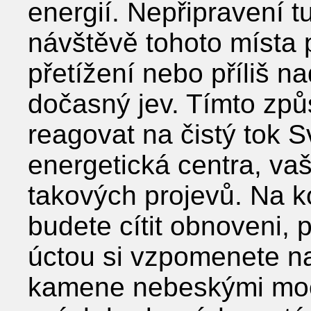
energií. Nepřipravení t
návštěvě tohoto místa p
přetížení nebo příliš na
dočasný jev. Tímto zp
reagovat na čistý tok Sv
energetická centra, va
takových projevů. Na ko
budete cítit obnoveni, 
úctou si vzpomenete n
kamene nebeskými moc