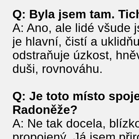
Q: Byla jsem tam. Tic
A: Ano, ale lidé všude 
je hlavní, čistí a uklidň
odstraňuje úzkost, hněv
duši, rovnováhu.
Q: Je toto místo spoj
Radoněže?
A: Ne tak docela, blízk
propojený. Já jsem přiro