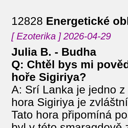
12828
Energetické obl
[ Ezoterika ] 2026-04-29
Julia B. - Budha
Q: Chtěl bys mi pověd
hoře Sigiriya?
A: Srí Lanka je jedno 
hora Sigiriya je zvláštn
Tato hora připomíná pos
byl v této smaragdově