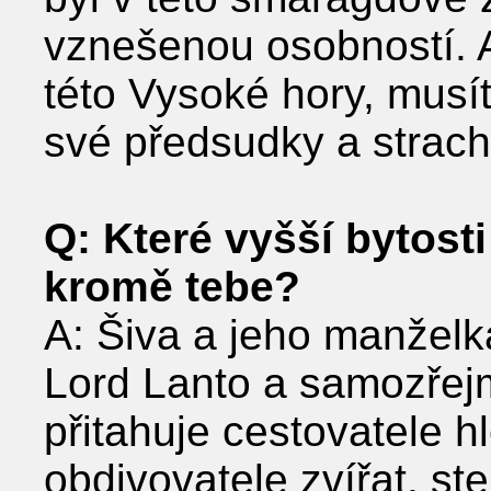
vznešenou osobností. A
této Vysoké hory, musít
své předsudky a strac
Q: Které vyšší bytosti
kromě tebe?
A: Šiva a jeho manželk
Lord Lanto a samozřej
přitahuje cestovatele hl
obdivovatele zvířat, stej