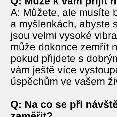
Q: Může k vám přijít 
A: Můžete, ale musíte 
a myšlenkách, abyste si
jsou velmi vysoké vibr
může dokonce zemřít ne
pokud přijdete s dobr
vám ještě více vystoup
úspěchům ve vašem ži
Q: Na co se při návšt
zaměřit?