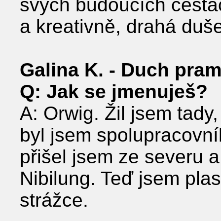
svých budoucích cestác
a kreativně, drahá duše
Galina K. - Duch pra
Q: Jak se jmenuješ?
A: Orwig. Žil jsem tady
byl jsem spolupracovn
přišel jsem ze severu a
Nibilung. Teď jsem pla
strážce.