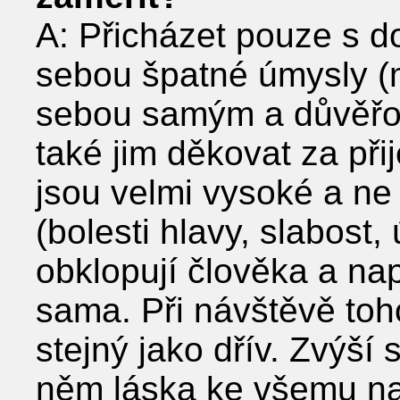
A: Přicházet pouze s d
sebou špatné úmysly (m
sebou samým a důvěřov
také jim děkovat za při
jsou velmi vysoké a ne
(bolesti hlavy, slabost,
obklopují člověka a nap
sama. Při návštěvě toh
stejný jako dřív. Zvýší 
něm láska ke všemu na