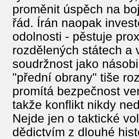
proměnit úspěch na bojiš
řád. Írán naopak inves
odolnosti - pěstuje prox
rozdělených státech a 
soudržnost jako násobič
"přední obrany" tiše ro
promítá bezpečnost ven
takže konflikt nikdy ne
Nejde jen o taktické vo
dědictvím z dlouhé hist