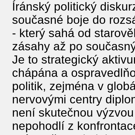
Íránský politický disku
současné boje do rozsá
- který sahá od starově
zásahy až po současný 
Je to strategický aktivu
chápána a ospravedlňov
politik, zejména v globá
nervovými centry diplo
není skutečnou výzvou 
nepohodlí z konfrontac