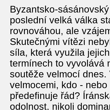
Byzantsko-sásánovský 
poslední velká válka st
rovnováhou, ale vzáje
Skutečnými vítězi nebyli
síla, která využila jej
termínech to vyvolává 
soutěže velmocí dnes.
velmocemi, kdo - nebo c
předefinuje řád? Íránsk
odolnost, nikoli domin