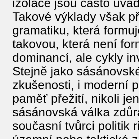
izolace jsou často uvá
Takové výklady však pře
gramatiku, která formuje
takovou, která není fo
dominancí, ale cykly i
Stejně jako sásánovsk
zkušenosti, i moderní po
paměť přežití, nikoli je
sásánovská válka zdůra
současní tvůrci politik