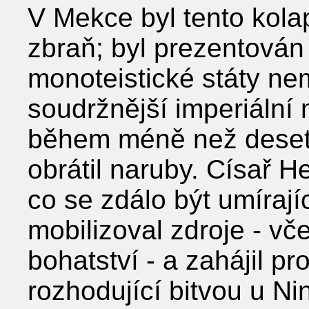
V Mekce byl tento kolap
zbraň; byl prezentován
monoteistické státy ne
soudržnější imperiální 
během méně než deseti 
obrátil naruby. Císař He
co se zdálo být umírají
mobilizoval zdroje - vč
bohatství - a zahájil pro
rozhodující bitvou u Ni