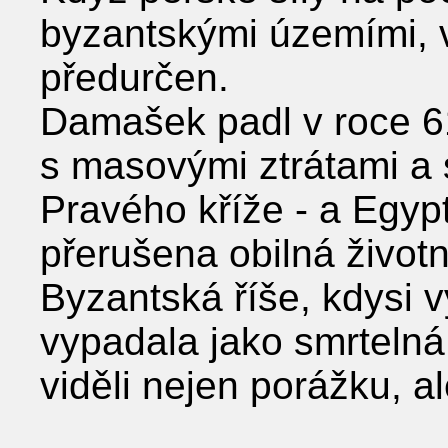
byzantskými územími, v
předurčen.
Damašek padl v roce 6
s masovými ztrátami a
Pravého kříže - a Egypt
přerušena obilná životn
Byzantská říše, kdysi v
vypadala jako smrtelná
viděli nejen porážku, al