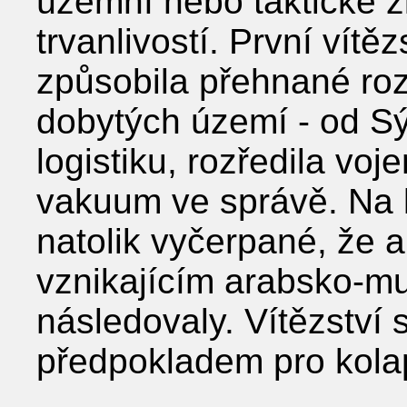
územní nebo taktické z
trvanlivostí. První vítěz
způsobila přehnané roz
dobytých území - od Sýr
logistiku, rozředila vo
vakuum ve správě. Na k
natolik vyčerpané, že 
vznikajícím arabsko-mu
následovaly. Vítězství 
předpokladem pro kola