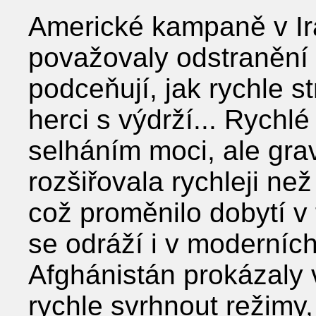
Americké kampaně v Ir
považovaly odstranění 
podceňují, jak rychle s
herci s výdrží... Rychl
selháním moci, ale gravi
rozšiřovala rychleji než
což proměnilo dobytí v 
se odráží i v moderních
Afghánistán prokázaly 
rychle svrhnout režimy,