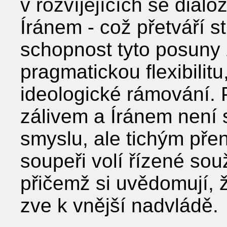
v rozvíjejících se dial
Íránem - což přetváří s
schopnost tyto posuny 
pragmatickou flexibilit
ideologické rámování. 
zálivem a Íránem není
smyslu, ale tichým pře
soupeři volí řízené so
přičemž si uvědomují, 
zve k vnější nadvládě.