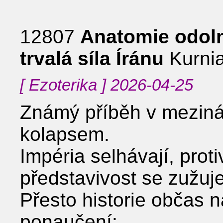
12807
Anatomie odoln
trvalá síla Íránu
Kurnia
[ Ezoterika ] 2026-04-25
Známý příběh v meziná
kolapsem.
Impéria selhávají, proti
představivost se zužuje
Přesto historie občas n
ponaučení: