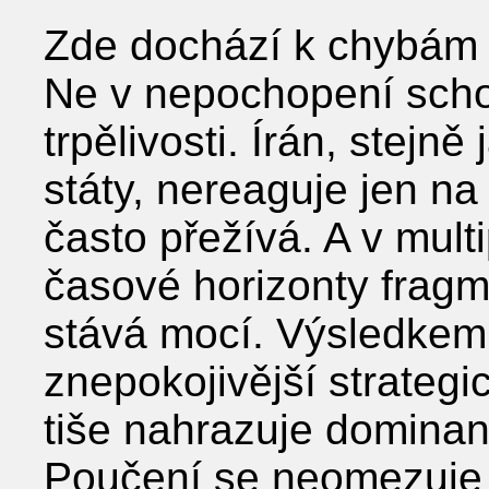
Zde dochází k chybám 
Ne v nepochopení schop
trpělivosti. Írán, stejně
státy, nereaguje jen na
často přežívá. A v mult
časové horizonty fragme
stává mocí. Výsledkem
znepokojivější strategi
tiše nahrazuje dominanc
Poučení se neomezuje 