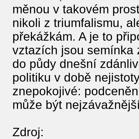
měnou v takovém prostř
nikoli z triumfalismu, a
překážkám. A je to při
vztazích jsou semínka z
do půdy dnešní zdánlivé
politiku v době nejistoty
znepokojivé: podcenění
může být nejzávažnějš
Zdroj: