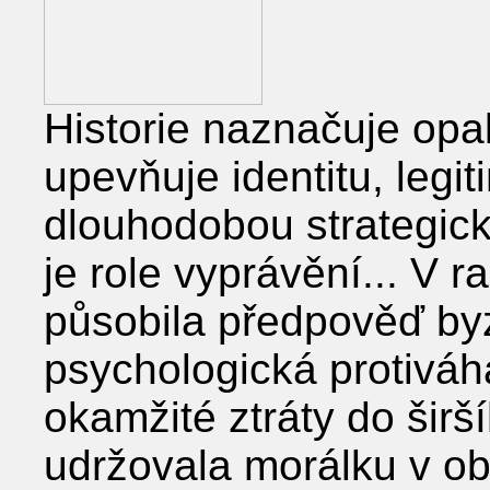
Historie naznačuje opa
upevňuje identitu, legit
dlouhodobou strategick
je role vyprávění... V
působila předpověď by
psychologická protiváha
okamžité ztráty do šir
udržovala morálku v obd