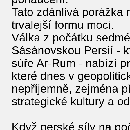
Tato zdánlivá porážka
trvalejší formu moci.
Válka z počátku sedméh
Sásánovskou Persií - k
súře Ar-Rum - nabízí p
které dnes v geopolitic
nepříjemně, zejména př
strategické kultury a od
Když perské síly na poč