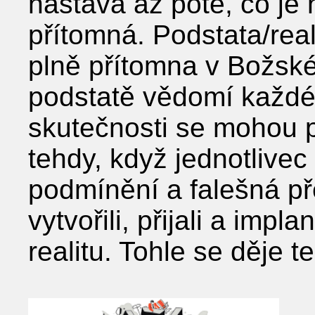
nastává až poté, co je
přítomná. Podstata/rea
plně přítomna v Božsk
podstatě vědomí každé
skutečnosti se mohou 
tehdy, když jednotlive
podmínění a falešná př
vytvořili, přijali a imp
realitu. Tohle se děje t