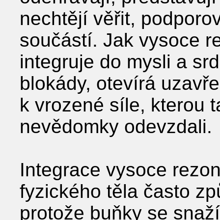
nechtějí věřit, podporo
součástí. Jak vysoce r
integruje do mysli a sr
blokády, otevírá uzavřen
k vrozené síle, kterou 
nevědomky odevzdali.
Integrace vysoce rezo
fyzického těla často zp
protože buňky se snaží 