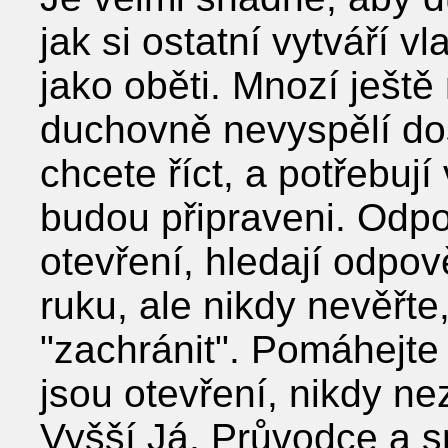
jak si ostatní vytváří vl
jako oběti. Mnozí ještě
duchovně nevyspělí dost
chcete říct, a potřebuj
budou připraveni. Odpov
otevření, hledají odpo
ruku, ale nikdy nevěřt
"zachránit". Pomáhejte
jsou otevření, nikdy n
Vyšší Já, Průvodce a s