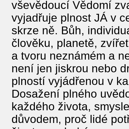
vševědoucí Vědomí zv
vyjadřuje plnost JÁ v ce
skrze ně. Bůh, individ
člověku, planetě, zvíře
a tvoru neznámém a ne
není jen jiskrou nebo d
plností vyjádřenou v k
Dosažení plného uvědom
každého života, smysl
důvodem, proč lidé pot