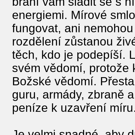
brání vám sladit se s 
energiemi. Mírové sml
fungovat, ani nemohou 
rozdělení zůstanou živé
těch, kdo je podepíší. L
svém vědomí, protože k
Božské vědomí. Přestaň
guru, armády, zbraně a
peníze k uzavření míru.
Je velmi snadné, aby du