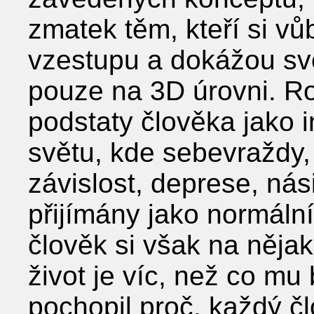
zmatek těm, kteří si v
vzestupu a dokážou svě
pouze na 3D úrovni. R
podstaty člověka jako 
světu, kde sebevraždy,
závislost, deprese, nási
přijímány jako normáln
člověk si však na něja
život je víc, než co mu
pochopil proč, každý č