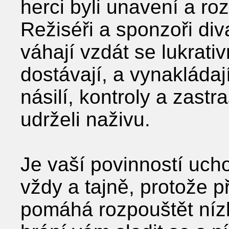
herci byli unavení a ro
Režiséři a sponzoři di
váhají vzdát se lukrativ
dostávají, a vynakládají
násilí, kontroly a zast
udrželi naživu.
Je vaší povinností uch
vždy a tajně, protože p
pomáhá rozpouštět níz