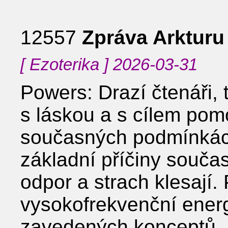
12557
Zpráva Arkturu
[ Ezoterika ] 2026-03-31
Powers: Drazí čtenáři,
s láskou a s cílem pom
současných podmínkác
základní příčiny souča
odpor a strach klesají. 
vysokofrekvenční energ
zavedených konceptů, k