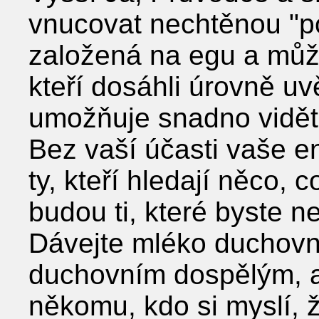
vnucovat nechtěnou "p
založená na egu a můž
kteří dosáhli úrovně uv
umožňuje snadno vidět
Bez vaší účasti vaše e
ty, kteří hledají něco, 
budou ti, které byste n
Dávejte mléko duchov
duchovním dospělým, a
někomu, kdo si myslí, ž