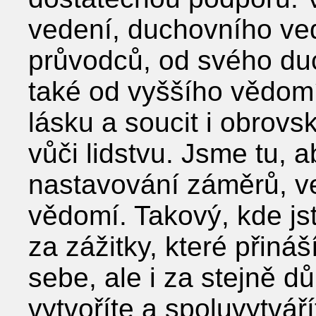
vedení, duchovního ved
průvodců, od svého du
také od vyššího vědomí, 
lásku a soucit i obrov
vůči lidstvu. Jsme tu, 
nastavování záměrů, ve
vědomí. Takový, kde js
za zážitky, které přináš
sebe, ale i za stejně dů
vytvoříte a spoluvytváří