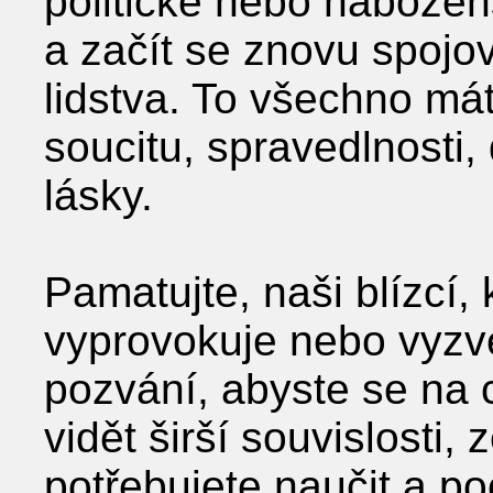
politické nebo nábožen
a začít se znovu spojo
lidstva. To všechno má
soucitu, spravedlnosti,
lásky.
Pamatujte, naši blízcí,
vyprovokuje nebo vyzve
pozvání, abyste se na ch
vidět širší souvislosti,
potřebujete naučit a po