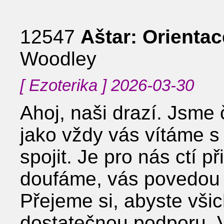
12547
Aštar: Orientac
Woodley
[ Ezoterika ] 2026-03-30
Ahoj, naši drazí. Jsme
jako vždy vás vítáme s 
spojit. Je pro nás ctí p
doufáme, vás povedou 
Přejeme si, abyste všic
dostatečnou podporu. V