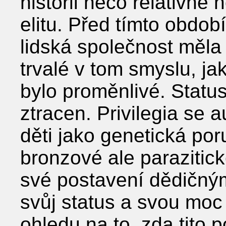
historii něco relativně
elitu. Před tímto období
lidská společnost měla 
trvalé v tom smyslu, j
bylo proměnlivé. Status
ztracen. Privilegia se
děti jako genetická po
bronzové ale parazitické 
své postavení dědičným
svůj status a svou mo
ohledu na to, zda tito