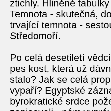
ztichly. Hliněné tabulky
Temnota - skutečná, do
trvající temnota - sest
Středomoří.
Po celá desetiletí vědc
pes kost, která už dávn
stalo? Jak se celá prop
vypaří? Egyptské zázna
byrokratické srdce pož