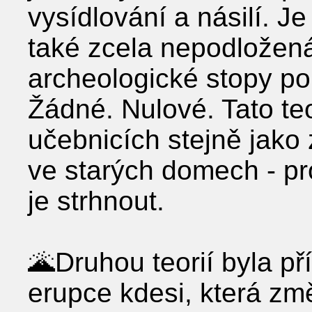
vysídlování a násilí. J
také zcela nepodložená
archeologické stopy po
Žádné. Nulové. Tato te
učebnicích stejně jako 
ve starých domech - pr
je strhnout.
🌋Druhou teorií byla př
erupce kdesi, která změ