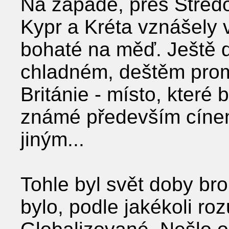
Na západě, přes Střed
Kypr a Kréta vznášely 
bohaté na měď. Ještě d
chladném, deštěm prom
Británie - místo, které b
známé především cíne
jiným...
Tohle byl svět doby bron
bylo, podle jakékoli ro