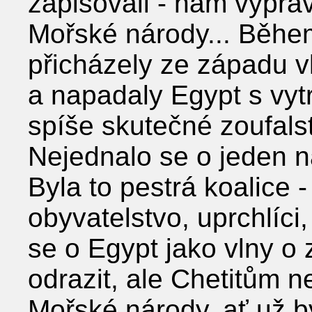
zapisovali - nám vyprá
Mořské národy... Během
přicházely ze západu vl
a napadaly Egypt s vytr
spíše skutečné zoufals
Nejednalo se o jeden n
Byla to pestrá koalice -
obyvatelstvo, uprchlíci, 
se o Egypt jako vlny o 
odrazit, ale Chetitům
Mořské národy, ať už b