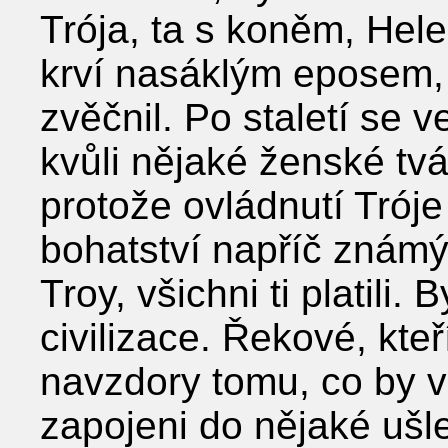
Trója, ta s koněm, Hel
krví nasáklým eposem,
zvěčnil. Po staletí se ve
kvůli nějaké ženské tvář
protože ovládnutí Trój
bohatství napříč známý
Troy, všichni ti platili.
civilizace. Řekové, kteří
navzdory tomu, co by v
zapojeni do nějaké ušle