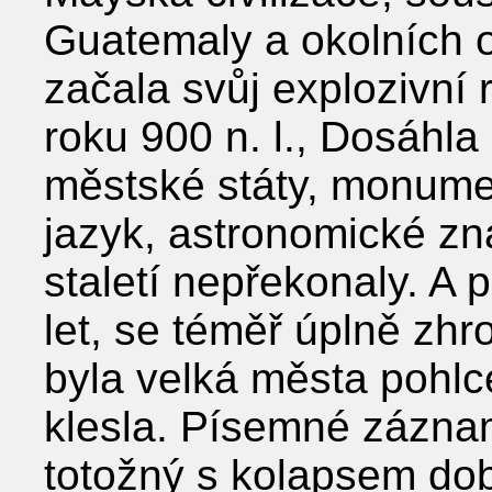
Guatemaly a okolních o
začala svůj explozivní 
roku 900 n. l., Dosáhla
městské státy, monumen
jazyk, astronomické zna
staletí nepřekonaly. A p
let, se téměř úplně zhro
byla velká města pohlc
klesla. Písemné záznam
totožný s kolapsem dob