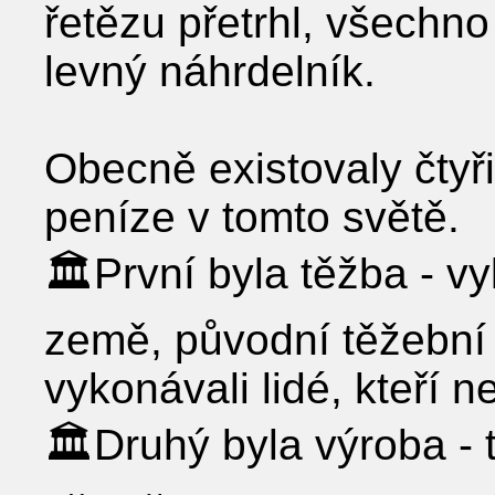
řetězu přetrhl, všechn
levný náhrdelník.
Obecně existovaly čtyři
peníze v tomto světě.
🏛První byla těžba - v
země, původní těžební 
vykonávali lidé, kteří n
🏛Druhý byla výroba - ta