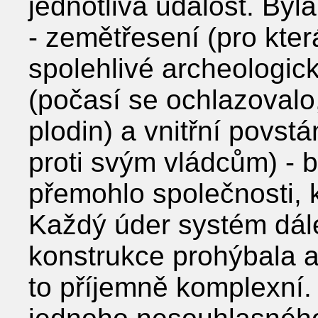
jednotlivá událost. Byla
- zemětřesení (pro kter
spolehlivé archeologic
(počasí se ochlazovalo
plodin) a vnitřní povstá
proti svým vládcům) - 
přemohlo společnosti, 
Každý úder systém dále
konstrukce prohýbala a 
to příjemně komplexní.