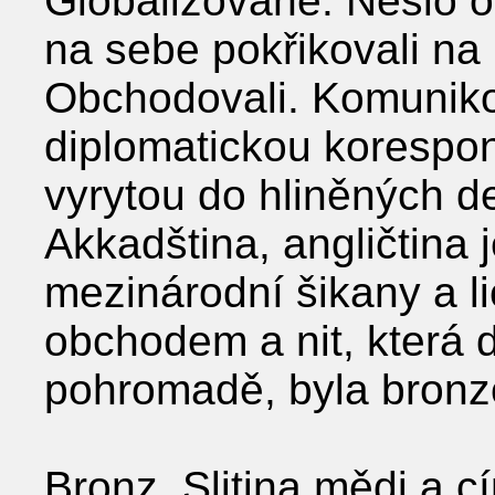
Globalizované. Nešlo o 
na sebe pokřikovali na
Obchodovali. Komunikov
diplomatickou korespon
vyrytou do hliněných d
Akkadština, angličtina j
mezinárodní šikany a li
obchodem a nit, která d
pohromadě, byla bronz
Bronz. Slitina mědi a c