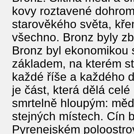
kovy roztavené dohroma
starověkého světa, kře
všechno. Bronz byly zbr
Bronz byl ekonomikou 
základem, na kterém s
každé říše a každého d
je část, která dělá cel
smrtelně hloupým: měď 
stejných místech. Cín b
Pyrenejském poloostrově