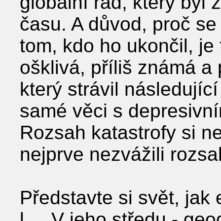
globální řád, který byl
času. A důvod, proč s
tom, kdo ho ukončil, je 
ošklivá, příliš známá a
který strávil následující
samé věci s depresivn
Rozsah katastrofy si n
nejprve nezvážili rozsa
Představte si svět, jak 
l.... V jeho středu - ge