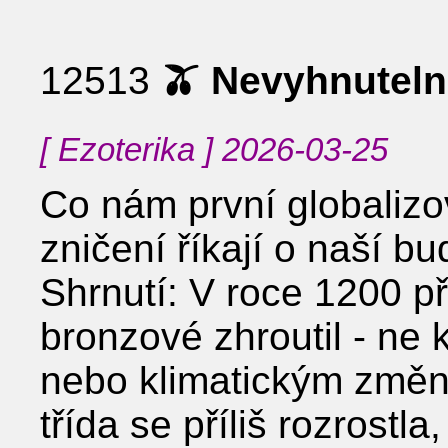
12513
🫒 Nevyhnuteln
[ Ezoterika ] 2026-03-25
Co nám první globalizo
zničení říkají o naší bu
Shrnutí: V roce 1200 př.
bronzové zhroutil - ne
nebo klimatickým změnám
třída se příliš rozrostla