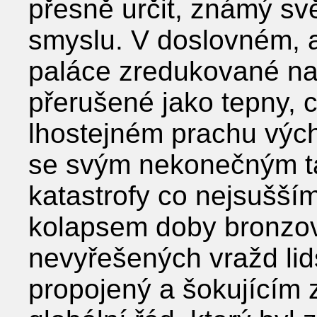
přesně určit, známý sv
smyslu. V doslovném, 
paláce zredukované na 
přerušené jako tepny, c
lhostejném prachu výc
se svým nekonečným t
katastrofy co nejsušší
kolapsem doby bronzové
nevyřešených vražd lids
propojený a šokujícím