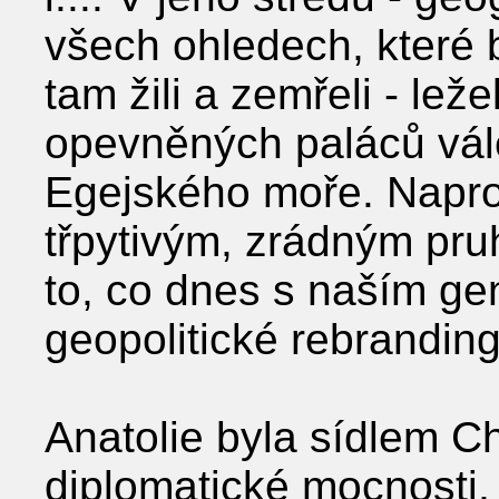
všech ohledech, které by
tam žili a zemřeli - l
opevněných paláců vál
Egejského moře. Napro
třpytivým, zrádným pruh
to, co dnes s naším ge
geopolitické rebrandi
Anatolie byla sídlem Ch
diplomatické mocnosti, 