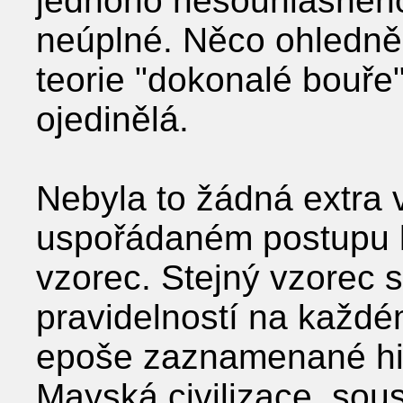
jednoho nesouhlasného 
neúplné. Něco ohledně
teorie "dokonalé bouře
ojedinělá.
Nebyla to žádná extra v
uspořádaném postupu l
vzorec. Stejný vzorec 
pravidelností na každé
epoše zaznamenané hi
Mayská civilizace, sou