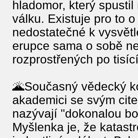
hladomor, který spustil 
válku. Existuje pro to 
nedostatečné k vysvětl
erupce sama o sobě nev
rozprostřených po tisíc
🌋Současný vědecký ko
akademici se svým cit
nazývají "dokonalou bo
Myšlenka je, že katast