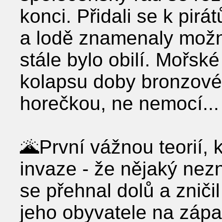
konci. Přidali se k pirá
a lodě znamenaly možn
stále bylo obilí. Mořsk
kolapsu doby bronzové
horečkou, ne nemocí...
🌋První vážnou teorií, k
invaze - že nějaký nez
se přehnal dolů a znič
jeho obyvatele na zápa