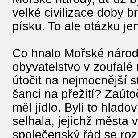
velké civilizace doby b
písku. To ale otázku je
Co hnalo Mořské národ
obyvatelstvo v zoufalé
útočit na nejmocnější s
šanci na přežití? Zaúto
měl jídlo. Byli to hladoví
selhala, jejichž města v
společenský řád se ro