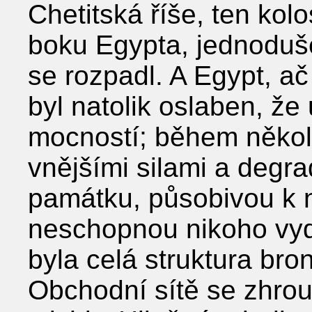
Chetitská říše, ten kolos
boku Egypta, jednoduše
se rozpadl. A Egypt, ač
byl natolik oslaben, že
mocností; během několi
vnějšími silami a degr
památku, působivou k n
neschopnou nikoho vyděs
byla celá struktura bron
Obchodní sítě se zhrout