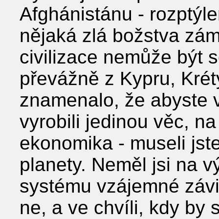
Afghánistánu - rozptýle
nějaká zlá božstva zámě
civilizace nemůže být
převážně z Kypru, Kréty
znamenalo, že abyste v
vyrobili jedinou věc, n
ekonomika - museli jst
planety. Neměl jsi na v
systému vzájemné závislo
ne, a ve chvíli, kdy by 