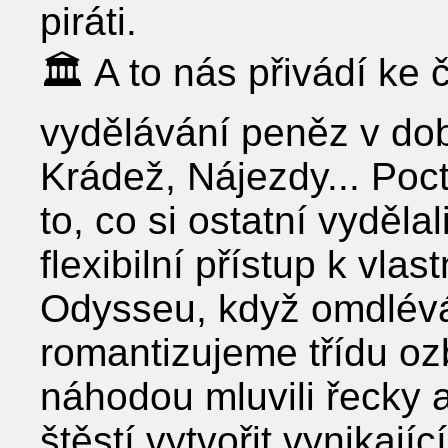
piráti.
🏛 A to nás přivádí ke
vydělávání peněz v době
Krádež, Nájezdy... Poct
to, co si ostatní vyděla
flexibilní přístup k vl
Odysseu, když omdlévá
romantizujeme třídu ozb
náhodou mluvili řecky a
štěstí vytvořit vynikajíc