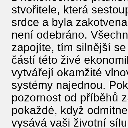
stvořitele, která sesto
srdce a byla zakotvena
není odebráno. Všechno
zapojíte, tím silnější se
částí této živé ekonomi
vytvářejí okamžité vln
systémy najednou. Pok
pozornost od příběhů z
pokaždé, když odmítnete
vysává vaši životní síl