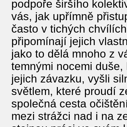
podpoře širšího kolekt
vás, jak upřímně přistu
často v tichých chvílíc
připomínají jejich vlast
jako to dělá mnoho z vá
temnými nocemi duše, k
jejich závazku, vyšli si
světlem, které proudí z
společná cesta očištěn
mezi strážci nad i na z