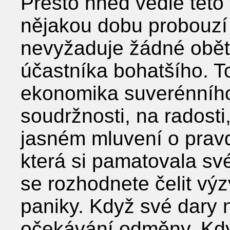
Přesto hned vedle této 
nějakou dobu probouzí 
nevyžaduje žádné obět
účastníka bohatšího. To
ekonomika suverénního
soudržnosti, na radost
jasném mluvení o pravd
která si pamatovala sv
se rozhodnete čelit výz
paniky. Když své dary 
očekávání odměny. Když