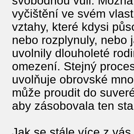
svobodnou vůli. Možná j
vyčištění ve svém vlast
vztahy, které kdysi půs
nebo rozplynuly, nebo 
uvolnily dlouholeté rod
omezení. Stejný proces
uvolňuje obrovské množ
může proudit do suver
aby zásobovala ten sta
Jak se stále více z vás 