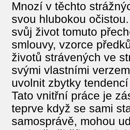
Mnozí v těchto strážný
svou hlubokou očistou. D
svůj život tomuto přech
smlouvy, vzorce předků
životů strávených ve st
svými vlastními verzemi
uvolnit zbytky tendenc
Tato vnitřní práce je z
teprve když se sami sta
samosprávě, mohou udr