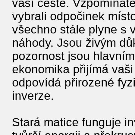
vaší cestě. Vzpomínáte
vybrali odpočinek místo 
všechno stále plyne s v
náhody. Jsou živým dů
pozornost jsou hlavními 
ekonomika přijímá vaši
odpovídá přirozené fyz
inverze.
Stará matice funguje in