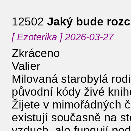
12502
Jaký bude rozc
[ Ezoterika ] 2026-03-27
Zkráceno
Valier
Milovaná starobylá rodin
původní kódy živé knih
Žijete v mimořádných č
existují současně na st
vzduch, ale fungují po