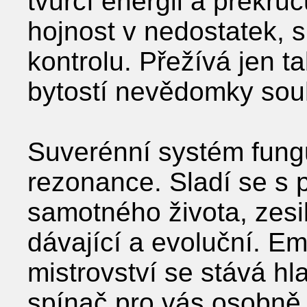
tvůrčí energii a překruc
hojnost v nedostatek, s
kontrolu. Přežívá jen t
bytostí nevědomky souhl
Suverénní systém fungu
rezonance. Sladí se s
samotného života, zesilu
dávající a evoluční. E
mistrovství se stává hl
spínač pro vás osobně a