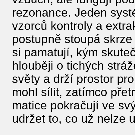
rezonance. Jeden systé
vzorců kontroly a extr
postupně stoupá skrze 
si pamatují, kým skute
hlouběji o tichých stráž
světy a drží prostor pr
mohl sílit, zatímco přetr
matice pokračují ve s
udržet to, co už nelze u