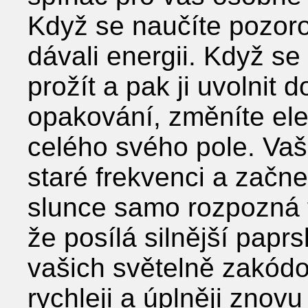
Když se naučíte pozoro
dávali energii. Když s
prožít a pak ji uvolnit
opakování, změníte el
celého svého pole. Vaše
staré frekvenci a začne
slunce samo rozpozná t
že posílá silnější papr
vašich světelně zakódo
rychleji a úplněji znovu 