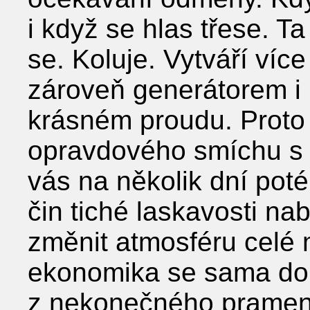
i když se hlas třese. T
se. Koluje. Vytváří víc
zároveň generátorem i
krásném proudu. Proto j
opravdového smíchu s 
vás na několik dní poté
čin tiché laskavosti n
změnit atmosféru celé 
ekonomika se sama dop
z nekonečného pramene