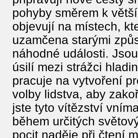
pohyby směrem k větší 
objevují na místech, kt
uzamčena starými způs
náhodné události. Jso
úsilí mezi strážci hladi
pracuje na vytvoření pr
volby lidstva, aby zako
jste tyto vítězství vním
během určitých světový
pocit naděje při čtení 