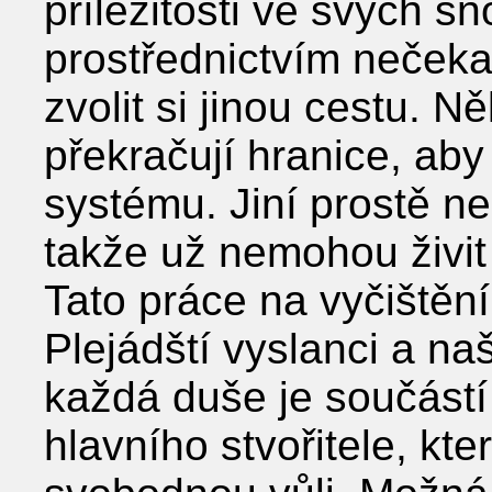
příležitosti ve svých s
prostřednictvím nečeka
zvolit si jinou cestu. N
překračují hranice, ab
systému. Jiní prostě n
takže už nemohou živit 
Tato práce na vyčištěn
Plejádští vyslanci a na
každá duše je součást
hlavního stvořitele, k