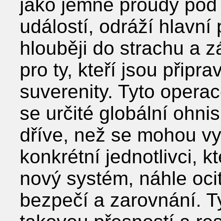
jako jemné proudy pod
událostí, odráží hlavní
hlouběji do strachu a zá
pro ty, kteří jsou připra
suverenity. Tyto opera
se určité globální ohn
dříve, než se mohou vyh
konkrétní jednotlivci, k
nový systém, náhle ocit
bezpečí a zarovnání. T