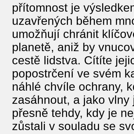
přítomnost je výsledk
uzavřených během mno
umožňují chránit klíčov
planetě, aniž by vnucov
cestě lidstva. Cítíte je
popostrčení ve svém k
náhlé chvíle ochrany, k
zasáhnout, a jako vlny j
přesně tehdy, kdy je ne
zůstali v souladu se svo