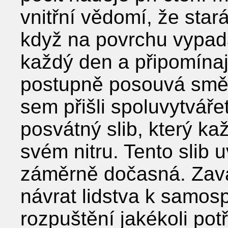
vnitřní vědomí, že stará
když na povrchu vypadá 
každý den a připomína
postupně posouvá směrem
sem přišli spoluvytvářet
posvátný slib, který ka
svém nitru. Tento slib uv
záměrně dočasná. Zaváz
návrat lidstva k samos
rozpuštění jakékoli pot