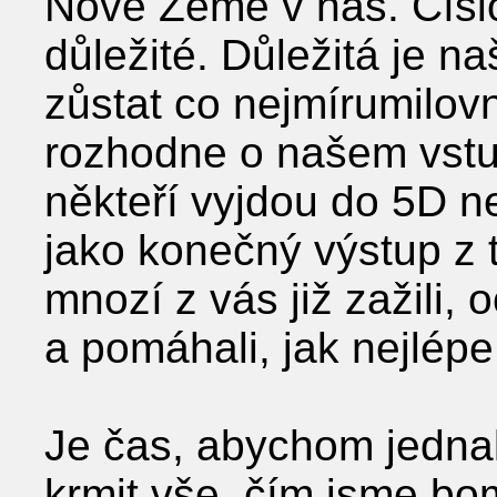
Nové Země v nás. Čísl
důležité. Důležitá je n
zůstat co nejmírumilov
rozhodne o našem vstu
někteří vyjdou do 5D n
jako konečný výstup z t
mnozí z vás již zažili, 
a pomáhali, jak nejlépe
Je čas, abychom jednali
krmit vše, čím jsme bo