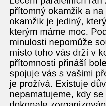
Léčení paralelních ran
přítomný okamžik a na
okamžik je jediný, kter
kterým máme moc. Pod
minulosti nepomůže so
místo toho vás drží v k
přítomnosti přináší bol
spojuje vás s vašimi p
je prožívá. Existuje dů
nepamatujeme, kdy se 
dokonale zorganizován