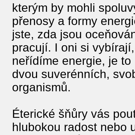
kterým by mohli spoluv
přenosy a formy energie
jste, zda jsou oceňován
pracují. I oni si vybíraj
neřídíme energie, je t
dvou suverénních, svo
organismů.
Éterické šňůry vás pouta
hlubokou radost nebo u