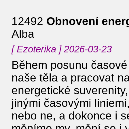
12492
Obnovení energ
Alba
[ Ezoterika ] 2026-03-23
Během posunu časové o
naše těla a pracovat n
energetické suverenity,
jinými časovými liniemi
nebo ne, a dokonce i se
měníme my, mění se i v