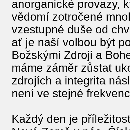
anorganické provazy, kt
vědomí zotročené mno
vzestupné duše od chví
ať je naší volbou být p
Božskými Zdroji a Boh
máme záměr zůstat uko
zdrojích a integrita ná
není ve stejné frekvenc
Každý den je příležitos