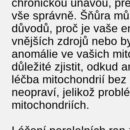
chronickou únavou, přes
vše správně. Šňůra můž
důvodů, proč je vaše e
vnějších zdrojů nebo by
anomálie ve vašich mito
důležité zjistit, odkud
léčba mitochondrií bez 
neopraví, jelikož prob
mitochondriích.