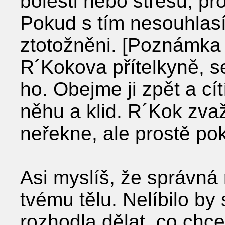
bolesti nebo stresu, pro
Pokud s tím nesouhlasít
ztotožněni. [Poznámka 
R´Kokova přítelkyně, s
ho. Obejme ji zpět a cí
něhu a klid. R´Kok zvažu
neřekne, ale prostě pok
Asi myslíš, že správná r
tvému tělu. Nelíbilo by 
rozhodla dělat, co chce