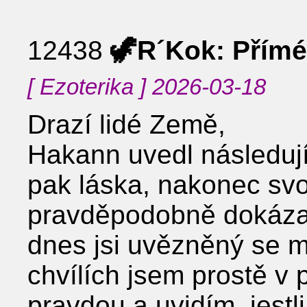
12438
🦖R´Kok: Přímé
[ Ezoterika ] 2026-03-18
Drazí lidé Země,
Hakann uvedl následují
pak láska, nakonec sv
pravděpodobně dokázal 
dnes jsi uvězněný se m
chvílích jsem prostě v
pravdou a uvidím, jestl