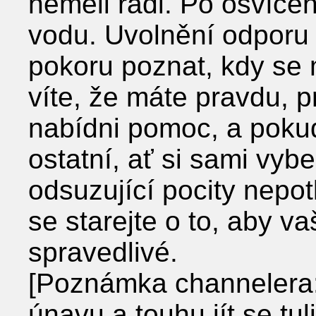
neměli rádi. Po osvícen
vodu. Uvolnění odporu
pokoru poznat, kdy se m
víte, že máte pravdu, p
nabídni pomoc, a pokud
ostatní, ať si sami vy
odsuzující pocity nepotl
se starejte o to, aby va
spravedlivé.
[Poznámka channelera:
únavu a touhu jít se tuli