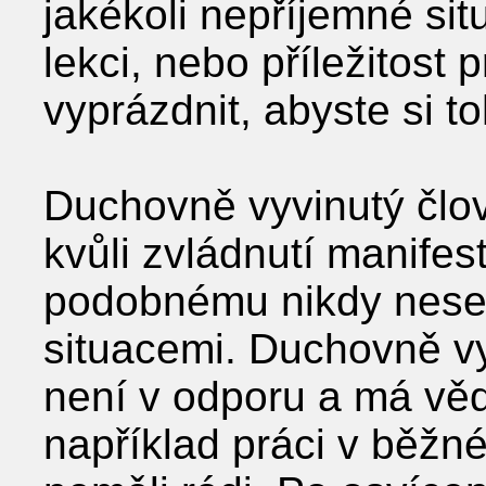
jakékoli nepříjemné si
lekci, nebo příležitost 
vyprázdnit, abyste si t
Duchovně vyvinutý člo
kvůli zvládnutí manif
podobnému nikdy neset
situacemi. Duchovně vy
není v odporu a má vědo
například práci v běžné