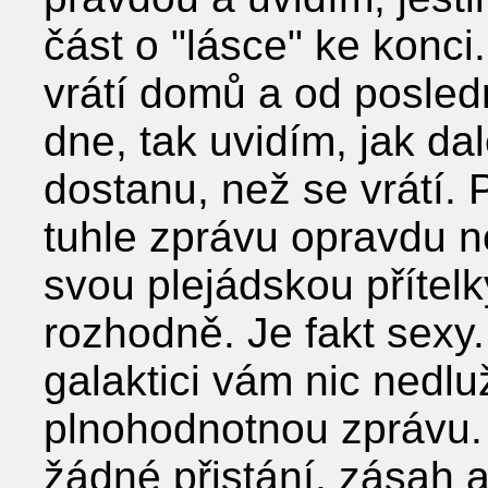
část o "lásce" ke konci
vrátí domů a od posled
dne, tak uvidím, jak da
dostanu, než se vrátí. 
tuhle zprávu opravdu n
svou plejádskou přítelk
rozhodně. Je fakt sexy
galaktici vám nic nedlu
plnohodnotnou zprávu.
žádné přistání, zásah a