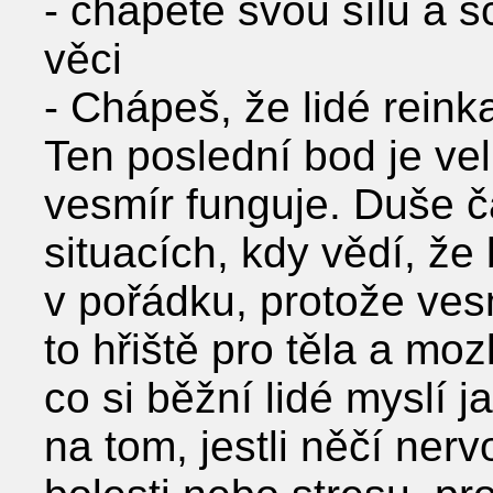
- chápete svou sílu a sc
věci
- Chápeš, že lidé reink
Ten poslední bod je vel
vesmír funguje. Duše ča
situacích, kdy vědí, že 
v pořádku, protože vesm
to hřiště pro těla a mozk
co si běžní lidé myslí 
na tom, jestli něčí ner