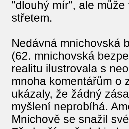
"dlouhý mír", ale může 
střetem.
Nedávná mnichovská b
(62. mnichovská bezpeč
realitu ilustrovala s n
mnoha komentářům o zm
ukázaly, že žádný zás
myšlení neprobíhá. Ame
Mnichově se snažil své