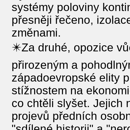
systémy poloviny kontin
přesněji řečeno, izolac
změnami.
✴️Za druhé, opozice vů
přirozeným a pohodln
západoevropské elity 
stížnostem na ekonomic
co chtěli slyšet. Jejich
projevů předních osobn
"sdílené historii" a "n