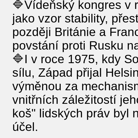
🔷Vídeňský kongres v r
jako vzor stability, přes
později Británie a Fran
povstání proti Rusku n
🔷I v roce 1975, kdy S
sílu, Západ přijal Hel
výměnou za mechanism
vnitřních záležitostí je
koš" lidských práv byl 
účel.