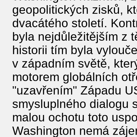
geopolitických zisků, kt
dvacátého století. Kon
byla nejdůležitějším z 
historii tím byla vylou
v západním světě, který
motorem globálních ot
"uzavřením" Západu US
smysluplného dialogu s
malou ochotu toto uspo
Washington nemá záje