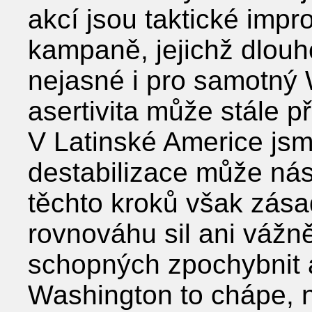
akcí jsou taktické imp
kampaně, jejichž dlou
nejasné i pro samotný 
asertivita může stále 
V Latinské Americe jsme
destabilizace může nás
těchto kroků však zás
rovnováhu sil ani vážn
schopných zpochybnit 
Washington to chápe, n