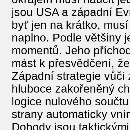
jsou USA a západní Ev
byť jen na krátko, musí
naplno. Podle většiny 
momentů. Jeho příchod
mást k přesvědčení, že
Západní strategie vůči 
hluboce zakořeněný ch
logice nulového součtu
strany automaticky vní
Dohody jsou taktickými n