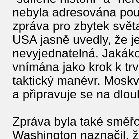
nebyla adresována pou
zpráva pro zbytek svět
USA jasně uvedly, že je
nevyjednatelná. Jakáko
vnímána jako krok k trva
taktický manévr. Mosk
a připravuje se na dlo
Zpráva byla také směřov
Washington naznačil, 