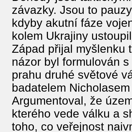
závazky. Jsou to pauzy 
kdyby akutní fáze voje
kolem Ukrajiny ustoupi
Západ přijal myšlenku 
názor byl formulován s
prahu druhé světové v
badatelem Nicholase
Argumentoval, že území
kterého vede válku a 
toho, co veřejnost nai