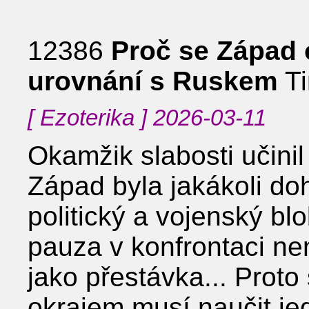
12386
Proč se Západ
urovnání s Ruskem
Ti
[ Ezoterika ] 2026-03-11
Okamžik slabosti učinil
Západ byla jakákoli d
politický a vojenský b
pauza v konfrontaci nen
jako přestávka... Proto
okrajem musí naučit je