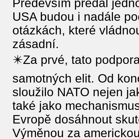
Především předal jedn
USA budou i nadále po
otázkách, které vládnou
zásadní.
✴️Za prvé, tato podpor
samotných elit. Od kon
sloužilo NATO nejen ja
také jako mechanismus,
Evropě dosáhnout skut
Výměnou za americkou 