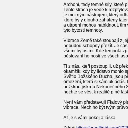
Archoni, tedy temné síly, které 
Tento strach je vede k rozptylov
je mocným nástrojem, který odhal
které byly dlouho zahaleny taje
a utrpení mohou nabídnout, tím v
tyto bytosti temnoty.
Vibrace Země také stoupají z je
nebudou schopny přežít. Je čas
všemi bytostmi. Kde temnota způ
pěstování hojnosti ve všech aspe
Ti z nás, kteří postoupili, už pře
okamžik, kdy by lidstvo mohlo 
Světlo Božského Ducha, jsou pře
omezení, která si sám ukládáš. 
božskou jiskrou Nekonečného St
nechte se vést k realitě plné lá
Nyní vám představuji Fialový pl
vibrace. Nech ho být tvým prův
Ať je s vámi pokoj a láska.
Zdroj:
https://eraoflight.com/20