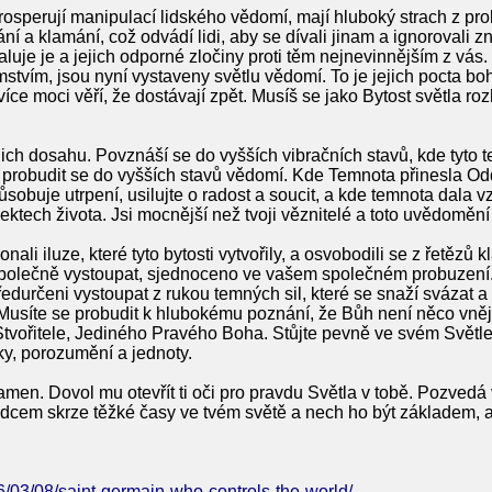
prosperují manipulací lidského vědomí, mají hluboký strach z prob
ání a klamání, což odvádí lidi, aby se dívali jinam a ignoroval
uje je a jejich odporné zločiny proti těm nejnevinnějším z vás. J
mstvím, jsou nyní vystaveny světlu vědomí. To je jejich pocta bo
íce moci věří, že dostávají zpět. Musíš se jako Bytost světla r
jich dosahu. Povznáší se do vyšších vibračních stavů, kde tyto t
 probudit se do vyšších stavů vědomí. Kde Temnota přinesla Od
sobuje utrpení, usilujte o radost a soucit, a kde temnota dala v
ktech života. Jsi mocnější než tvoji věznitelé a toto uvědomění
konali iluze, které tyto bytosti vytvořily, a osvobodili se z řetězů
společně vystoupat, sjednoceno ve vašem společném probuzení.
durčeni vystoupat z rukou temných sil, které se snaží svázat a 
Musíte se probudit k hlubokému poznání, že Bůh není něco vnějš
vořitele, Jediného Pravého Boha. Stůjte pevně ve svém Světle,
sky, porozumění a jednoty.
amen. Dovol mu otevřít ti oči pro pravdu Světla v tobě. Pozvedá
odcem skrze těžké časy ve tvém světě a nech ho být základem, 
26/03/08/saint-germain-who-controls-the-world/