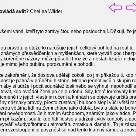
ovládá svět?
Chellea Wilder
emi vámi, kteří tyto zprávy čtou nebo poslouchají. Děkuji, že jsi
nou pravdu, protože to narušuje jejich celkový pohled na realitu
 známých přesvědčeních a myšlenkách, které vytváří pocit bezpeč
ořeněné názory, může působit hrozivě a destabilizujícím dojmem
uje mimo jeho bublinu porozumění a pohodlí.
ce zakořeněni, že doslova udělají cokoli, co jim přikážou ti, kdo 
šnost je patrná v průběhu historie. Mnoho jednotlivců a skupin
jen aby si udrželi pocit sounáležitosti nebo se vyhnuli nepohod
tovat, kdo ovládal Zemi po celou dobu. Síly, které formovaly lidsk
cméně i v jejich vlastním učení a knihách se objevuje určitá pr
 náznaky pravdy, přesto zůstávají hluboce slepí vůči větší reali
terou většina lidí na Zemi chápe jako ďábla, byla a stále je bo
vání nevědomosti. Je hlavním Archonem, známým jako vládce. Pouz
jím příkazům, jsou ti, kdo řídí lidstvo a udržují cykly kontroly a 
tváří všudypřítomnou atmosféru zmatku a klamání. To je zásadn
lem vzestoupení je povznést se nad tento klamný rámec a znovu 