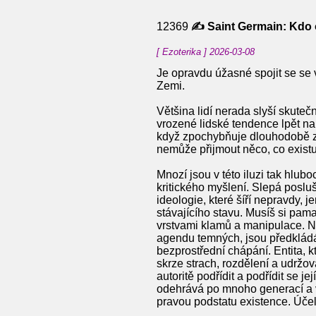
12369
✍️ Saint Germain: Kdo 
[ Ezoterika ] 2026-03-08
Je opravdu úžasné spojit se se vš
Zemi.
Většina lidí nerada slyší skuteč
vrozené lidské tendence lpět na
když zpochybňuje dlouhodobě zak
nemůže přijmout něco, co exist
Mnozí jsou v této iluzi tak hlubo
kritického myšlení. Slepá poslu
ideologie, které šíří nepravdy, 
stávajícího stavu. Musíš si pama
vrstvami klamů a manipulace. Ni
agendu temných, jsou předkládány
bezprostřední chápání. Entita, k
skrze strach, rozdělení a udržo
autoritě podřídit a podřídit se je
odehrává po mnoho generací a vy
pravou podstatu existence. Úče