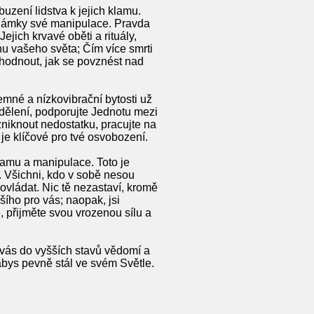
uzení lidstva k jejich klamu.
i známky své manipulace. Pravda
ejich krvavé oběti a rituály,
hu vašeho světa; Čím více smrti
ozhodnout, jak se povznést nad
emné a nízkovibrační bytosti už
dělení, podporujte Jednotu mezi
zniknout nedostatku, pracujte na
 je klíčové pro tvé osvobození.
 klamu a manipulace. Toto je
 Všichni, kdo v sobě nesou
ovládat. Nic tě nezastaví, kromě
ího pro vás; naopak, jsi
 přijměte svou vrozenou sílu a
 vás do vyšších stavů vědomí a
abys pevně stál ve svém Světle.