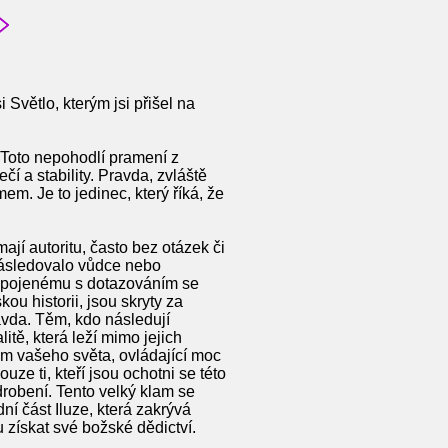
 Světlo, kterým jsi přišel na
. Toto nepohodlí pramení z
í a stability. Pravda, zvláště
. Je to jedinec, který říká, že
mají autoritu, často bez otázek či
 následovalo vůdce nebo
lí spojenému s dotazováním se
ou historii, jsou skryty za
avda. Těm, kdo následují
tě, která leží mimo jejich
hem vašeho světa, ovládající moc
e ti, kteří jsou ochotni se této
podrobení. Tento velký klam se
í část Iluze, která zakrývá
získat své božské dědictví.