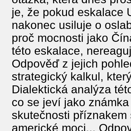
je, že pokud eskalace 
nakonec usiluje o osla
proč mocnosti jako Čín
této eskalace, nereaguj
Odpověď z jejich pohle
strategický kalkul, kte
Dialektická analýza tét
co se jeví jako známka
skutečnosti příznakem s
americké moci... Odpo