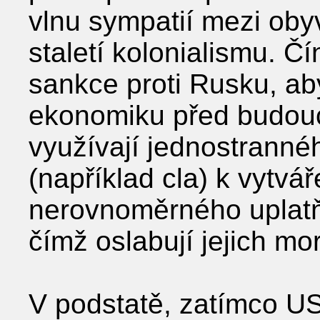
vlnu sympatií mezi oby
staletí kolonialismu. Č
sankce proti Rusku, aby
ekonomiku před budouc
využívají jednostranné
(například cla) k vytvá
nerovnoměrného uplatň
čímž oslabují jejich mor
V podstatě, zatímco US