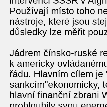
intervenci SSSR v Afghá
Používají místo toho n
nástroje, které jsou ste
důsledky lze měřit pou
Jádrem čínsko-ruské rea
k americky ovládaném
řádu. Hlavním cílem je 
sankcím"ekonomicky, te
hlavní finanční zbran
prohloubily svou energe