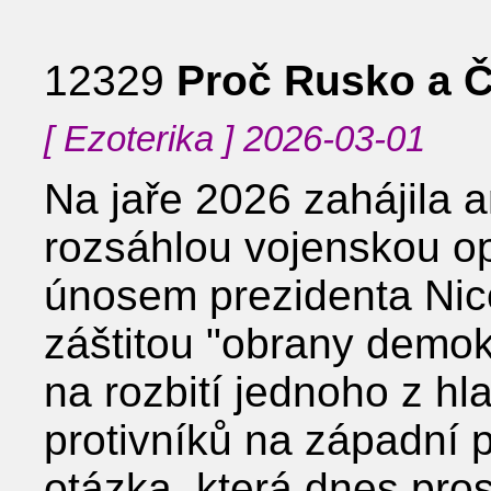
12329
Proč Rusko a Č
[ Ezoterika ] 2026-03-01
Na jaře 2026 zahájila a
rozsáhlou vojenskou o
únosem prezidenta Nic
záštitou "obrany demo
na rozbití jednoho z hl
protivníků na západní p
otázka, která dnes pro