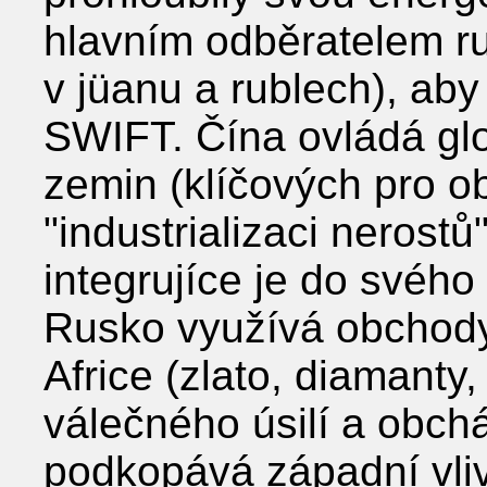
hlavním odběratelem ru
v jüanu a rublech), aby
SWIFT. Čína ovládá gl
zemin (klíčových pro o
"industrializaci nerost
integrujíce je do svéh
Rusko využívá obchody
Africe (zlato, diamanty,
válečného úsilí a obch
podkopává západní vliv