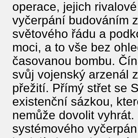
operace, jejich rivalo
vyčerpání budováním zá
světového řádu a podk
moci, a to vše bez ohle
časovanou bombu. Čína
svůj vojenský arzenál 
přežití. Přímý střet se 
existenční sázkou, kter
nemůže dovolit vyhrát. M
systémového vyčerpání: