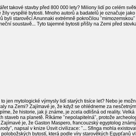
ářet takové stavby před 800 000 lety? Miliony lidí po celém svě
ě žily vyspělé bytosti. Mnoho autorů a badatelů je označuje jako A
ů byli starověcí Anunnaki extrémně pokročilou "mimozemskou" civ
neční soustavě... Tyto tajemné bytosti přišly na Zemi před stovkam
to jen mytologické výmysly lidí starých tisíce let? Nebo je možné
ovaly na Zemi? Zajímavé je, že když se ohlédneme za nesčetným
íme, že historie, jak ji známe, je zcela odlišná od reality. Velká
 staveb na planetě. Říkáme "nepolapitelná", protože archeologo
ly. Zajímavé je, že Gaston Maspero, francouzský egyptolog známý
dy", napsal v knize Úsvit civilizace: "... Sfinga mohla existova
polobožských bytostí, která podle víry starověkých Egypťanů vlá