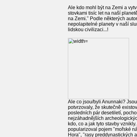
Ale kdo mohl být na Zemi a vytv
stovkami tisíc let na naší planet
na Zemi." Podle některých autor
nepolapitelné planety v naší slu
lidskou civilizaci...!
Ale co jsou/byli Anunnaki? Jsou 
potvrzovaly, že skutečně exist
posledních pár desetiletí, pochop
nejzáhadnějších archeologických
kdo, co a jak tyto stavby vznik
popularizoval pojem "mořské náro
Hora", "rasy preddynastických a 