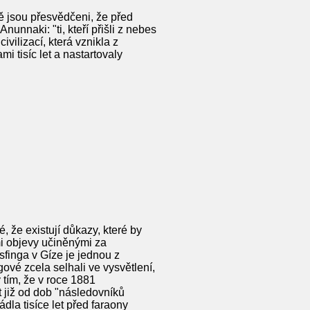
tě jsou přesvědčeni, že před
nunnaki: "ti, kteří přišli z nebes
ilizací, která vznikla z
i tisíc let a nastartovaly
, že existují důkazy, které by
i objevy učiněnými za
 sfinga v Gíze je jednou z
vé zcela selhali ve vysvětlení,
 tím, že v roce 1881
t již od dob "následovníků
dla tisíce let před faraony