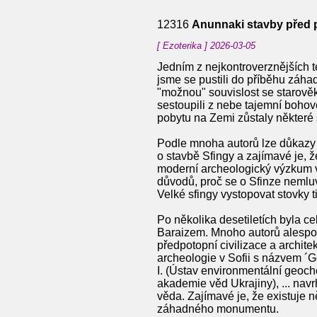
12316
Anunnaki stavby před p
[ Ezoterika ] 2026-03-05
Jedním z nejkontroverznějších t
jsme se pustili do příběhu záha
"možnou" souvislost se starověk
sestoupili z nebe tajemní bohov
pobytu na Zemi zůstaly některé s
Podle mnoha autorů lze důkazy 
o stavbě Sfingy a zajímavé je, 
moderní archeologický výzkum v
důvodů, proč se o Sfinze nemluv
Velké sfingy vystopovat stovky t
Po několika desetiletích byla 
Baraizem. Mnoho autorů alespoň 
předpotopní civilizace a archit
archeologie v Sofii s názvem ´
I. (Ústav environmentální geoc
akademie věd Ukrajiny), ... navrh
věda. Zajímavé je, že existuje n
záhadného monumentu.