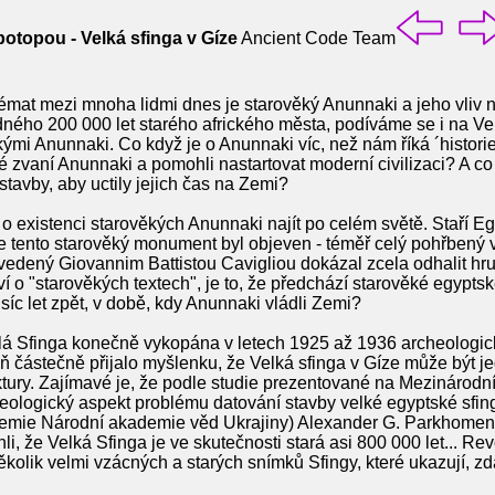
otopou - Velká sfinga v Gíze
Ancient Code Team
émat mezi mnoha lidmi dnes je starověký Anunnaki a jeho vliv na
dného 200 000 let starého afrického města, podíváme se i na Velk
ými Anunnaki. Co když je o Anunnaki víc, než nám říká ´historie´
é zvaní Anunnaki a pomohli nastartovat moderní civilizaci? A c
tavby, aby uctily jejich čas na Zemi?
o existenci starověkých Anunnaki najít po celém světě. Staří
že tento starověký monument byl objeven - téměř celý pohřbený v
edený Giovannim Battistou Cavigliou dokázal zcela odhalit hru
í o "starověkých textech", je to, že předchází starověké egyptsk
isíc let zpět, v době, kdy Anunnaki vládli Zemi?
celá Sfinga konečně vykopána v letech 1925 až 1936 archeologi
částečně přijalo myšlenku, že Velká sfinga v Gíze může být je
ektury. Zajímavé je, že podle studie prezentované na Mezinárodn
Geologický aspekt problému datování stavby velké egyptské sfin
hemie Národní akademie věd Ukrajiny) Alexander G. Parkhomen
li, že Velká Sfinga je ve skutečnosti stará asi 800 000 let... Re
ěkolik velmi vzácných a starých snímků Sfingy, které ukazují, z