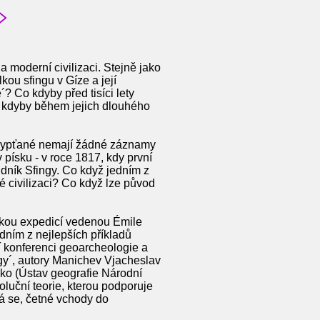
 moderní civilizaci. Stejně jako
ou sfingu v Gíze a její
? Co kdyby před tisíci lety
o kdyby během jejich dlouhého
 Egypťané nemají žádné záznamy
 písku - v roce 1817, kdy první
dník Sfingy. Co když jedním z
é civilizaci? Co když lze původ
ckou expedicí vedenou Émile
dním z nejlepších příkladů
í konferenci geoarcheologie a
gy´, autory Manichev Vjacheslav
ko (Ústav geografie Národní
voluční teorie, kterou podporuje
dá se, četné vchody do