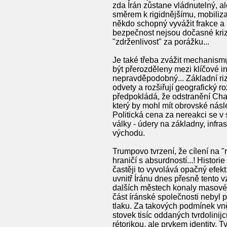
zda Írán zůstane vládnutelný, a
směrem k rigidnějšímu, mobiliz
někdo schopný vyvážit frakce a k
bezpečnost nejsou dočasné krize
"zdrženlivost" za porážku...
Je také třeba zvážit mechanism
být přerozděleny mezi klíčové 
nepravděpodobný... Základní rizik
odvety a rozšiřují geografický 
předpokládá, že odstranění Cham
který by mohl mít obrovské násl
Politická cena za nereakci se 
války - údery na základny, infra
východu.
Trumpovo tvrzení, že cílení na 
hraničí s absurdností...! Histo
častěji to vyvolává opačný efekt
uvnitř Íránu dnes přesně tento
dalších městech konaly masové 
část íránské společnosti nebyl 
tlaku. Za takových podmínek vně
stovek tisíc oddaných tvrdolini
rétorikou, ale prvkem identity.