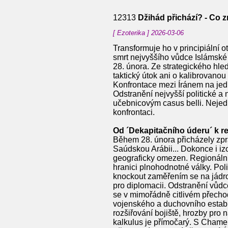
12313
Džihád přichází? - Co
[ Ezoterika ] 2026-03-06
Transformuje ho v principiální 
smrt nejvyššího vůdce Islámské 
28. února. Ze strategického hle
taktický útok ani o kalibrovanou
Konfrontace mezi Íránem na jedn
Odstranění nejvyšší politické a
učebnicovým casus belli. Nejed
konfrontaci.
Od ´Dekapitačního úderu´ k re
Během 28. února přicházely zprá
Saúdskou Arábii... Dokonce i iz
geograficky omezen. Regionální 
hranici plnohodnotné války. Pol
knockout zaměřením se na jádro 
pro diplomacii. Odstranění vůdce
se v mimořádně citlivém přecho
vojenského a duchovního establi
rozšiřování bojiště, hrozby pro 
kalkulus je přímočarý. S Chamen