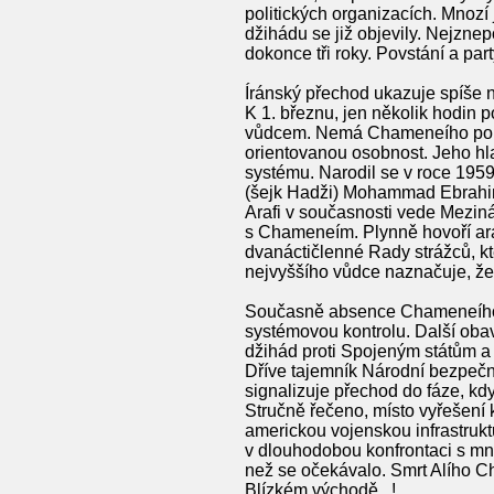
politických organizacích. Mnozí
džihádu se již objevily. Nejznep
dokonce tři roky. Povstání a pa
Íránský přechod ukazuje spíše n
K 1. březnu, jen několik hodin 
vůdcem. Nemá Chameneího politi
orientovanou osobnost. Jeho hl
systému. Narodil se v roce 1959
(šejk Hadži) Mohammad Ebrahim A
Arafi v současnosti vede Meziná
s Chameneím. Plynně hovoří ara
dvanáctičlenné Rady strážců, kt
nejvyššího vůdce naznačuje, že 
Současně absence Chameneího oso
systémovou kontrolu. Další obav
džihád proti Spojeným státům a I
Dříve tajemník Národní bezpečno
signalizuje přechod do fáze, kd
Stručně řečeno, místo vyřešení 
americkou vojenskou infrastruk
v dlouhodobou konfrontaci s mn
než se očekávalo. Smrt Alího C
Blízkém východě...!