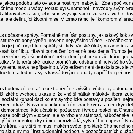
le jakou podobu tato ovladatelnost nyní nabývá... Zde spočívá ne
ačnímu modelu vlády. Pokud byl Chameneí - navzdory svým tvrd
alibrovat eskalaci, jeho smrt zvyšuje šanci, že se na vrchol do
, ale definující životní mise. V tomto rámci je "kompromis" sn
us dočasné správy. Formálně má Írán postupy, jak takový šok 
instituce do doby výběru nového nejvyššího vůdce. Scénář okamž
o je jiné: urychlení spirály sil, kdy íránské útoky na americká a
rozsah konfliktu. Hlavní ponaučení ohledně prezidenta Trumpa j
eneího "vyřeší problém" nebo zlomí politickou vůli Íránu, jedná
edky.. V teheránské logice proměňuje odstranění nejvyššího vůdce
v systému stává nepřijatelnou. Výsledkem není deeskalace, ale
strukturu a lodní trasy, s kaskádovými dopady napříč bezpečnost
"rozhodovací centra" a odstranění nejvyššího vůdce by automatick
rie Blízkého východu ukazuje, že vnější nátlak málokdy liberaliz
: sociální konsolidaci kolem symbolické postavy a posílení nejra
 vzorec odráží. Navzdory pokračujícím izraelským a americkým 
demonstrace, kde účastníci požadovali tvrdou reakci na Cham
pouze politickým vůdcem, ale symbolem státnosti, náboženské le
jší útok ideologický rámec nerozkládá, vytvrdí ho a upevní. Na
jců v Íránu - a v širším muslimském světě, pro které Chameneího
 Tyto skupiny mají institucionální podporu v bezpečnostních slu