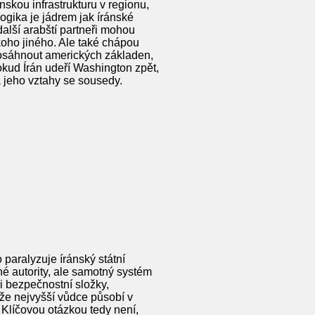
skou infrastrukturu v regionu,
ogika je jádrem jak íránské
další arabští partneři mohou
koho jiného. Ale také chápou
dosáhnout amerických základen,
okud Írán udeří Washington zpět,
a jeho vztahy se sousedy.
aralyzuje íránský státní
é autority, ale samotný systém
i bezpečnostní složky,
 že nejvyšší vůdce působí v
 Klíčovou otázkou tedy není,