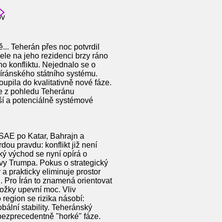
ov
... Teherán přes noc potvrdil
ele na jeho rezidenci brzy ráno
o konfliktu. Nejednalo se o
l íránského státního systému.
upila do kvalitativně nové fáze.
je z pohledu Teheránu
ší a potenciálně systémové
 SAE po Katar, Bahrajn a
ou pravdu: konflikt již není
ký východ se nyní opírá o
ivy Trumpa. Pokus o strategický
a prakticky eliminuje prostor
u. Pro Írán to znamená orientovat
ožky upevní moc. Vliv
region se rizika násobí:
bální stability. Teheránský
 bezprecedentně "horké" fáze.