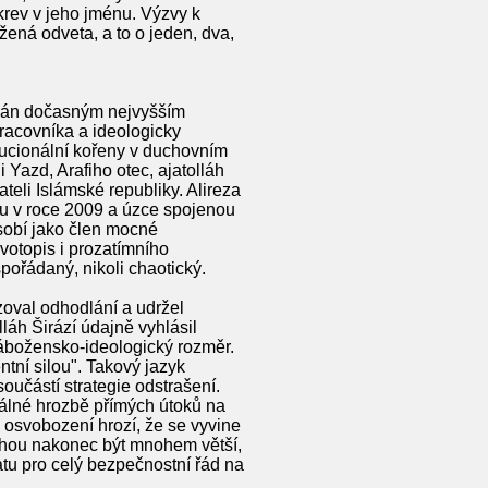
krev v jeho jménu. Výzvy k
žená odveta, a to o jeden, dva,
nován dočasným nejvyšším
racovníka a ideologicky
tucionální kořeny v duchovním
 Yazd, Arafiho otec, ajatolláh
eli Islámské republiky. Alireza
ou v roce 2009 a úzce spojenou
sobí jako člen mocné
votopis i prozatímního
pořádaný, nikoli chaotický.
zoval odhodlání a udržel
láh Širází údajně vyhlásil
 nábožensko-ideologický rozměr.
tní silou". Takový jazyk
oučástí strategie odstrašení.
eálné hrozbě přímých útoků na
 osvobození hrozí, že se vyvine
ohou nakonec být mnohem větší,
tu pro celý bezpečnostní řád na