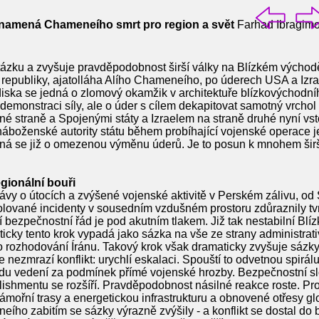
 znamená Chameneího smrt pro region a svět
Farhad Ibragim
otázku a zvyšuje pravděpodobnost širší války na Blízkém východě
republiky, ajatolláha Alího Chameneího, po úderech USA a Izra
diska se jedná o zlomový okamžik v architektuře blízkovýchodníh
 demonstraci síly, ale o úder s cílem dekapitovat samotný vrcho
é straně a Spojenými státy a Izraelem na straně druhé nyní vsto
 náboženské autority státu během probíhající vojenské operace 
ná se již o omezenou výměnu úderů. Je to posun k mnohem šir
gionální bouři
vy o útocích a zvýšené vojenské aktivitě v Perském zálivu, od
olované incidenty v sousedním vzdušném prostoru zdůraznily tvrd
bezpečnostní řád je pod akutním tlakem. Již tak nestabilní Blíz
iticky tento krok vypadá jako sázka na vše ze strany administrat
rozhodování Íránu. Takový krok však dramaticky zvyšuje sázky 
 nezmrazí konflikt: urychlí eskalaci. Spouští to odvetnou spirál
du vedení za podmínek přímé vojenské hrozby. Bezpečnostní sl
shmentu se rozšíří. Pravděpodobnost násilné reakce roste. Pro 
námořní trasy a energetickou infrastrukturu a obnovené otřesy glo
eího zabitím se sázky výrazně zvýšily - a konflikt se dostal do