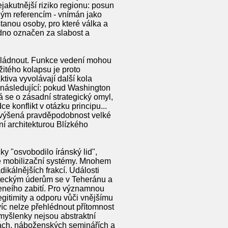
jakutnější riziko regionu: posun
ým referencím - vnímán jako
stanou osoby, pro které válka a
adno označen za slabost a
zvládnout. Funkce vedení mohou
itého kolapsu je proto
ktiva vyvolávají další kola
e následující: pokud Washington
 se o zásadní strategický omyl,
 konflikt v otázku principu...
 zvýšená pravděpodobnost velké
ní architekturou Blízkého
y "osvobodilo íránský lid",
uje mobilizační systémy. Mnohem
dikálnějších frakcí. Události
leteckým úderům se v Teheránu a
eneího zabití. Pro významnou
gitimity a odporu vůči vnějšímu
víc nelze přehlédnout přítomnost
 myšlenky nejsou abstraktní
žbách, náboženských seminářích a