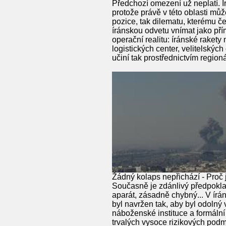
Předchozí omezení už neplatí. Í
protože právě v této oblasti mů
pozice, tak dilematu, kterému č
íránskou odvetu vnímat jako pří
operační realitu: íránské rake
logistických center, velitelský
učiní tak prostřednictvím regio
Žádný kolaps nepřichází - Proč 
Současně je zdánlivý předpokla
aparát, zásadně chybný... V ír
byl navržen tak, aby byl odoln
náboženské instituce a formální
trvalých vysoce rizikových podm