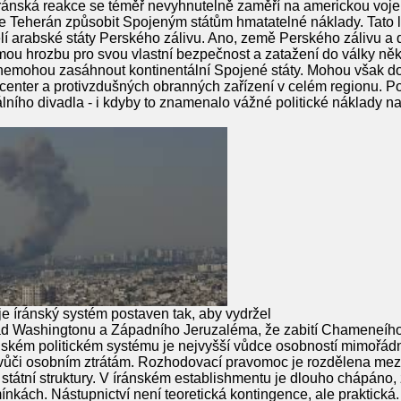
ránská reakce se téměř nevyhnutelně zaměří na americkou vojen
že Teherán způsobit Spojeným státům hmatatelné náklady. Tato l
elí arabské státy Perského zálivu. Ano, země Perského zálivu a 
mou hrozbu pro svou vlastní bezpečnost a zatažení do války ně
ty nemohou zasáhnout kontinentální Spojené státy. Mohou však 
ch center a protivzdušných obranných zařízení v celém regionu. P
nálního divadla - i kdyby to znamenalo vážné politické náklady n
je íránský systém postaven tak, aby vydržel
d Washingtonu a Západního Jeruzaléma, že zabití Chameneího p
ánském politickém systému je nejvyšší vůdce osobností mimořádn
ý vůči osobním ztrátám. Rozhodovací pravomoc je rozdělena mez
 státní struktury. V íránském establishmentu je dlouho chápáno,
ínkách. Nástupnictví není teoretická kontingence, ale praktická.