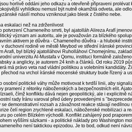
 jsou horlivě oddáni jeho odkazu a otevřeně připraveni prolévat 
okojivější vyhlídkou nemusí být nutně okamžitá odveta, ale odlo
rtyzánské násilí mohou vzniknout jako blesk z čistého nebe.
a eskalaci než na zdrženlivost
po potvrzení Chameneího smrti, byl ajatolláh Alireza Arafí jme
cký význam ani autoritu, ale je považován za blízkého spolup
avním aktivem je důvěra - Chameneího důvěra - a hluboké insti
 v duchovní rodině ve městě Meybod ve střední íránské provincii
rafi, byl blízký ajatolláhovi Ruholláhovi Chomejnímu, zakladat
rodní univerzitu Al-Mustafa v Qomu, instituci formálně založen
bsky a anglicky, je autorem 24 knih a článků. Od roku 2019 pů
erá má právo veta nad vládní politikou a volebními kandidáty. Ži
přechod na vrchol íránské mocenské struktury bude řízený a us
bní politické váhy může motivovat k tvrdší linii, aby signali
y pramení z rétoriky náboženských a bezpečnostních elit. Ajatol
zraeli, čímž konfliktu dává nejen geopolitický, ale i explicitně
stní rady Íránu varoval před údery provedenými s "bezpreceden
y se demonstrativní rozsah a závažnost reakce stávají nedílnou s
krize čelí region zrychlené eskalaci, náboženské mobilizaci a r
turu po celém Blízkém východě. Konflikt zahájený pod praporem
ohem vyššími sázkami - a politické náklady pro Washington m
hameneího není taktickou epizodou. Je to bod, odkud není návra