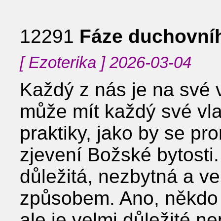
12291
Fáze duchovníh
[ Ezoterika ] 2026-03-04
Každý z nás je na své v
může mít každý své vla
praktiky, jako by se pr
zjevení Božské bytosti
důležitá, nezbytná a v
způsobem. Ano, někdo s
ale je velmi důležité 