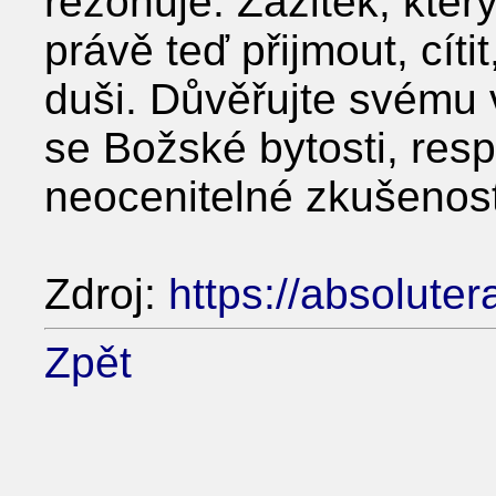
rezonuje. Zážitek, kte
právě teď přijmout, cíti
duši. Důvěřujte svému v
se Božské bytosti, respe
neocenitelné zkušenosti
Zdroj:
https://absoluter
Zpět