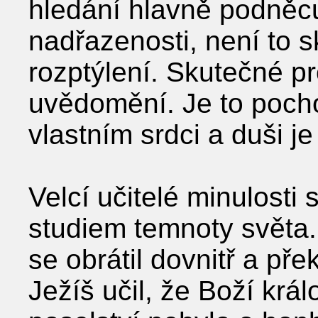
hledání hlavně podněcu
nadřazenosti, není to sk
rozptýlení. Skutečné p
uvědomění. Je to poch
vlastním srdci a duši j
Velcí učitelé minulost
studiem temnoty světa.
se obrátil dovnitř a pře
Ježíš učil, že Boží král