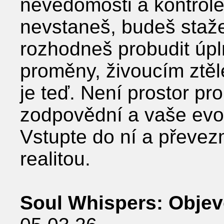
nevědomosti a kontrole
nevstaneš, budeš staže
rozhodneš probudit úpl
proměny, živoucím ztěl
je teď. Není prostor pr
zodpovědní a vaše evol
Vstupte do ní a převez
realitou.
Soul Whispers: Objev