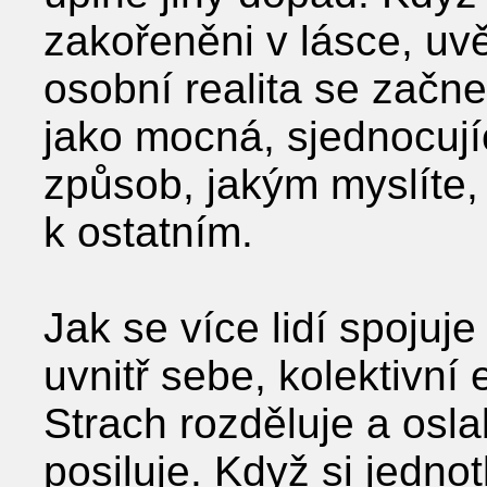
zakořeněni v lásce, uvě
osobní realita se začn
jako mocná, sjednocují
způsob, jakým myslíte, 
k ostatním.
Jak se více lidí spojuj
uvnitř sebe, kolektivní
Strach rozděluje a osla
posiluje. Když si jednotl