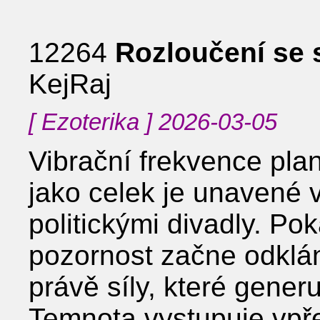
12264
Rozloučení se 
KejRaj
[ Ezoterika ] 2026-03-05
Vibrační frekvence pla
jako celek je unavené 
politickými divadly. Po
pozornost začne odklá
právě síly, které generu
Temnota vystupuje vpře