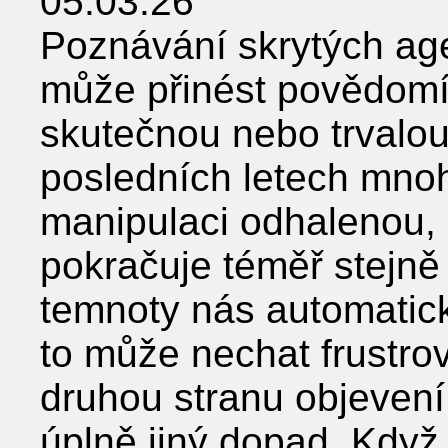
05.03.26
Poznávání skrytých age
může přinést povědomí,
skutečnou nebo trvalou
posledních letech mnoho
manipulaci odhalenou, 
pokračuje téměř stejně
temnoty nás automatic
to může nechat frustr
druhou stranu objevení 
úplně jiný dopad. Když 