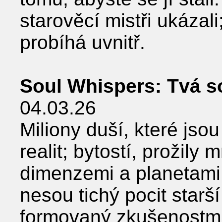
starověcí mistři ukázal
probíhá uvnitř.
Soul Whispers: Tvá s
04.03.26
Miliony duší, které jso
realit; bytostí, prožily
dimenzemi a planetami 
nesou tichý pocit starší
formovaný zkušenostmi 