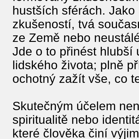
hustších sférách. Jako 
zkušeností, tvá součas
ze Země nebo neustálé 
Jde o to přinést hlubš
lidského života; plně p
ochotný zažít vše, co t
Skutečným účelem není 
spiritualitě nebo ident
které člověka činí výj