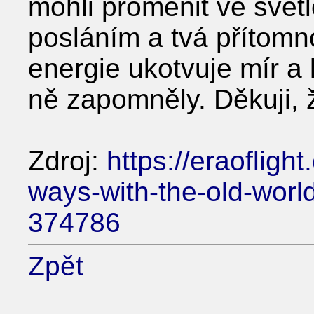
mohli proměnit ve světl
posláním a tvá přítomn
energie ukotvuje mír a 
ně zapomněly. Děkuji, že
Zdroj:
https://eraofligh
ways-with-the-old-worl
374786
Zpět