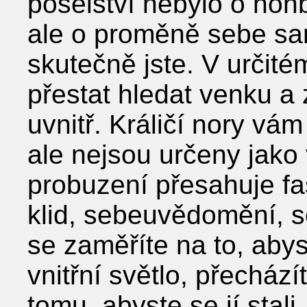
poselství nebylo o hon
ale o proměně sebe sa
skutečně jste. V určit
přestat hledat venku a 
uvnitř. Králičí nory vá
ale nejsou určeny jak
probuzení přesahuje fa
klid, sebeuvědomění, so
se zaměříte na to, abys
vnitřní světlo, přechá
tomu, abyste se jí stali