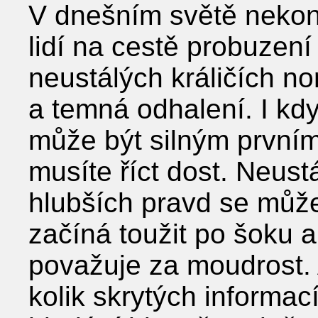
V dnešním světě neko
lidí na cestě probuzen
neustálých králičích no
a temná odhalení. I kd
může být silným prvním
musíte říct dost. Neust
hlubších pravd se může 
začíná toužit po šoku a
považuje za moudrost. 
kolik skrytých informac