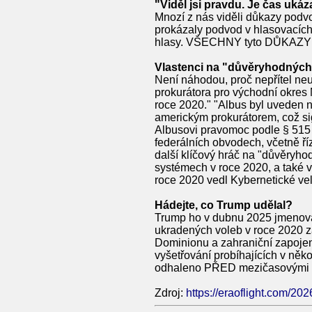
"Viděl jsi pravdu. Je čas ukáz
Mnozí z nás viděli důkazy podvo
prokázaly podvod v hlasovacích 
hlasy. VŠECHNY tyto DŮKAZY 
Vlastenci na "důvěryhodných"
Není náhodou, proč nepřítel n
prokurátora pro východní okres M
roce 2020." "Albus byl uveden n
americkým prokurátorem, což sig
Albusovi pravomoc podle § 515 
federálních obvodech, včetně říz
další klíčový hráč na "důvěryh
systémech v roce 2020, a také 
roce 2020 vedl Kybernetické ve
Hádejte, co Trump udělal?
Trump ho v dubnu 2025 jmenova
ukradených voleb v roce 2020 
Dominionu a zahraniční zapojení
vyšetřování probíhajících v něk
odhaleno PŘED mezičasovými vo
Zdroj:
https://eraoflight.com/202