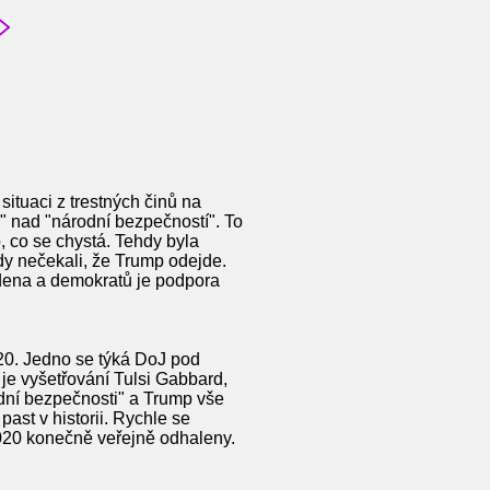
tuaci z trestných činů na
" nad "národní bezpečností". To
, co se chystá. Tehdy byla
dy nečekali, že Trump odejde.
idena a demokratů je podpora
20. Jedno se týká DoJ pod
je vyšetřování Tulsi Gabbard,
dní bezpečnosti" a Trump vše
ast v historii. Rychle se
20 konečně veřejně odhaleny.