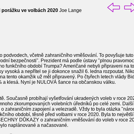
 porážku ve volbách 2020
Joe Lange
dvodech, včetně zahraničního vměšování. To povyšuje tuto si
rodní bezpečnosti". Prezident má podle ústavy "plnou pravomoc
ého funkčního období Trumpa? Američané nebyli připraveni na to
vysoká a nepřítel se ji dokonce snažil 6. ledna rozpoutat. Nik
 na tento okamžik už měl připravený. Po čtyřech letech vlády B
% a klesá. Nyní je NULOVÁ šance na občanskou válku.
ě. Současně probíhají vyšetřování ukradených voleb v roce 20
mnoho zkorumpovaných volebních úředníků po celé zemi. Další 
o zahraničním zapojení a velezradě. Vždy to byla otázka "náro
čního období, těsně před volbami v roce 2020. Byla to největší p
 VŠECHNY DŮKAZY o zahraničním vměšování do voleb v roce 20
bylo naplánované a načasované.