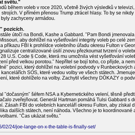
at světu."
dů během voleb v roce 2020, včetně živých výsledků v televizi,
strojích. V přímém přenosu Trump ztrácel hlasy. To by se nikdy 
byly zachyceny armádou.
 pozicích.
eustále útočí na Bondi, Kashe a Gabbard. "Pam Bondi jmenova
issouri, aby dohlížel na vyšetřování integrity voleb po celé zem
a příkazu FBI k prohlídce volebního úřadu okresu Fulton v Geor
nalizuje centralizované úsilí znovu přezkoumat tvrzení o voleb
28 U.S. Code § Code, která mu umožnila vést vyšetřování vol
ení před velkou porotou." Nepřítel se bojí toho, co přijde, a nemů
odné" pozici, který dohlížel na volební podvody v Runbeckovýc
v kancelářích SOS, které vedou volby ve všech státech. Jmenuje
lení, které dohlíželo na volby. Zachytil všechny DŮKAZY o pod
l "dočasným" šéfem NSA a Kybernetického velení, těsně předtí
začalo zveřejňovat. Generál Hartman pomáhá Tulsi Gabbard s 
. Zásah FBI do volebních kanceláří okresu Fulton, aby získal 
olika dalších státech, není náhoda. Všechno je to koordinované
lbami. "Čas ukázat světu."
6/02/24/joe-lange-on-x-the-table-is-finally-set/