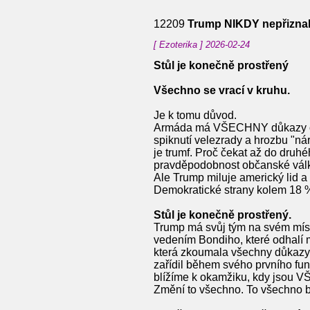
12209
Trump NIKDY nepřiznal
[ Ezoterika ] 2026-02-24
Stůl je konečně prostřený
Všechno se vrací v kruhu.
Je k tomu důvod.
Armáda má VŠECHNY důkazy o po
spiknutí velezrady a hrozbu "ná
je trumf. Proč čekat až do druh
pravděpodobnost občanské války 
Ale Trump miluje americký lid a
Demokratické strany kolem 18 
Stůl je konečně prostřený.
Trump má svůj tým na svém míst
vedením Bondiho, které odhalí 
která zkoumala všechny důkazy 
zařídil během svého prvního funk
blížíme k okamžiku, kdy jsou
Změní to všechno. To všechno 