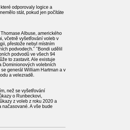
 které odporovaly logice a
nemělo stát, pokud jen počítáte
la Thomase Albuse, amerického
i, včetně vyšetřování voleb v
gii, přestože nebyl místním
ních podvodech." "Bondi udělil
ebních podvodů ve všech 94
že to zastavit. Ale existuje
h a Dominionových volebních
 se generál William Hartman a v
vodu a velezradě.
m, než se vyšetřování
důkazy o Runbeckovi,
důkazy z voleb z roku 2020 a
 a načasované. A vše bude